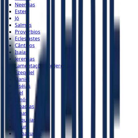
Neemias
Ester
Jó
Salmos
Provérbios
Eclesiastes
Cânticos
Isaías
Jeremias
Lamentações de Jeremias
Ezequiel
Daniel
Oséias
Joel
Amós
Obadias
Jonas
Miquéias
Naum
Habacuque