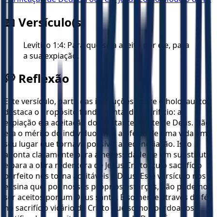
📖 Versículo(s)
Levítico 1:4: Para que seja aceito por ele, para
a sua expiação.
💭 Reflexão
Este versículo, parte das instruções sobre o holocausto,
destaca o propósito fundamental do sacrifício: a
expiação e a aceitação do ofertante diante de Deus. Não
era o mérito do indivíduo, mas a oferta de uma vida em
seu lugar que tornava possível a reconciliação. Isso
aponta claramente para a necessidade de um substituto
e para a obra redentora de Jesus Cristo, cujo sacrifício
perfeito nos torna aceitáveis a Deus. Este versículo nos
ensina que, por nossos próprios esforços, não podemos
ser aceitos por um Deus santo. É somente através da fé
no sacrifício vicário de Cristo que somos perdoados,