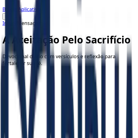
Baixar Aplicativo
☰
Início
/
Mensagem
A Aceitação Pelo Sacrifício
Devocional diário com versículos e reflexão para
fortalecer sua fé.