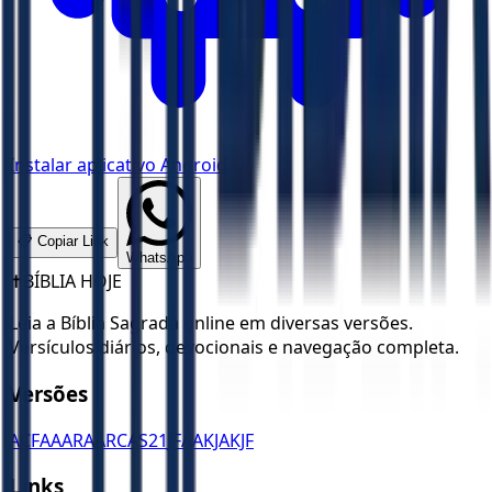
Instalar aplicativo Android
📋 Copiar Link
WhatsApp
✝️
BÍBLIA HOJE
Leia a Bíblia Sagrada online em diversas versões.
Versículos diários, devocionais e navegação completa.
Versões
ACF
AA
ARA
ARC
AS21
JFAA
KJA
KJF
Links