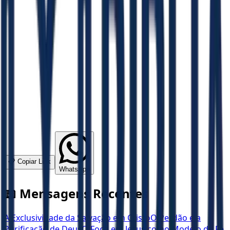
📋 Copiar Link
WhatsApp
📖 Mensagens Recentes
A Exclusividade da Salvação em Cristo
O Perdão e a
Purificação de Deus
O Foco em Jesus como Modelo de Fé