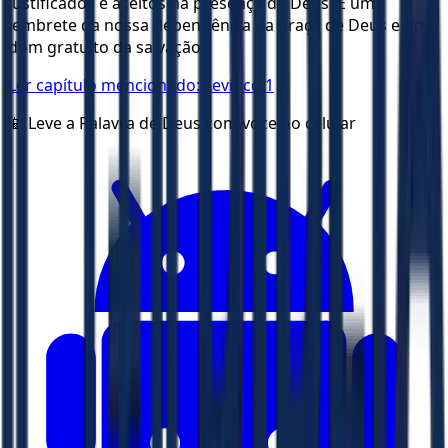
justificados e aceitos na presença de Deus. É um
lembrete da nossa dependência da graça de Deus e do
dom gratuito da salvação.
Ler capítulo mencionado:
Levítico 1
📱 Leve a Palavra de Deus com voce no celular