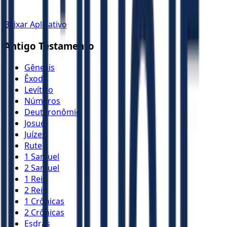
Baixar Aplicativo
Antigo Testamento
Gênesis
Êxodo
Levítico
Números
Deuteronômio
Josué
Juízes
Rute
1 Samuel
2 Samuel
1 Reis
2 Reis
1 Crônicas
2 Crônicas
Esdras