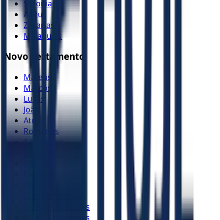
Sofonias
Ageu
Zacarias
Malaquias
Novo Testamento
Mateus
Marcos
Lucas
João
Atos
Romanos
1 Coríntios
2 Coríntios
Gálatas
Efésios
Filipenses
Colossenses
1 Tessalonicenses
2 Tessalonicenses