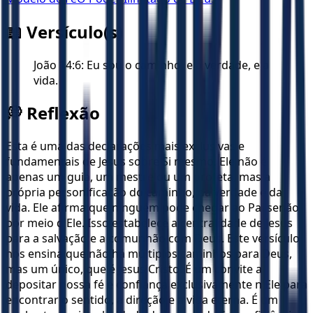
📖 Versículo(s)
João 14:6: Eu sou o caminho, e a verdade, e a
vida.
💭 Reflexão
Esta é uma das declarações mais exclusivas e
fundamentais de Jesus sobre Si mesmo. Ele não é
apenas um guia, um mestre ou um profeta, mas a
própria personificação do caminho, da verdade e da
vida. Ele afirma que ninguém pode chegar ao Pai senão
por meio d'Ele. Isso estabelece a centralidade de Jesus
para a salvação e a comunhão com Deus. Este versículo
nos ensina que não há múltiplos caminhos para Deus,
mas um único, que é Jesus Cristo. É um convite a
depositar nossa fé e confiança exclusivamente n'Ele para
encontrar o sentido, a direção e a vida eterna. É um