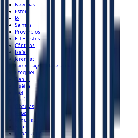
Neemias
Ester
Jó
Salmos
Provérbios
Eclesiastes
Cânticos
Isaías
Jeremias
Lamentações de Jeremias
Ezequiel
Daniel
Oséias
Joel
Amós
Obadias
Jonas
Miquéias
Naum
Habacuque