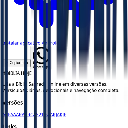
Instalar aplicativo Android
📋 Copiar Link
WhatsApp
✝️
BÍBLIA HOJE
Leia a Bíblia Sagrada online em diversas versões.
Versículos diários, devocionais e navegação completa.
Versões
ACF
AA
ARA
ARC
AS21
JFAA
KJA
KJF
Links