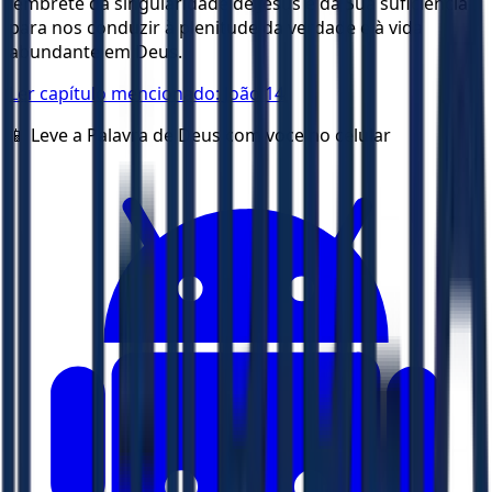
lembrete da singularidade de Jesus e da Sua suficiência
para nos conduzir à plenitude da verdade e à vida
abundante em Deus.
Ler capítulo mencionado:
João 14
📱 Leve a Palavra de Deus com voce no celular