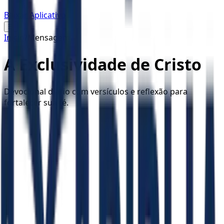
Baixar Aplicativo
☰
Início
/
Mensagem
A Exclusividade de Cristo
Devocional diário com versículos e reflexão para
fortalecer sua fé.