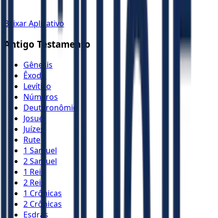
Baixar Aplicativo
Antigo Testamento
Gênesis
Êxodo
Levítico
Números
Deuteronômio
Josué
Juízes
Rute
1 Samuel
2 Samuel
1 Reis
2 Reis
1 Crônicas
2 Crônicas
Esdras