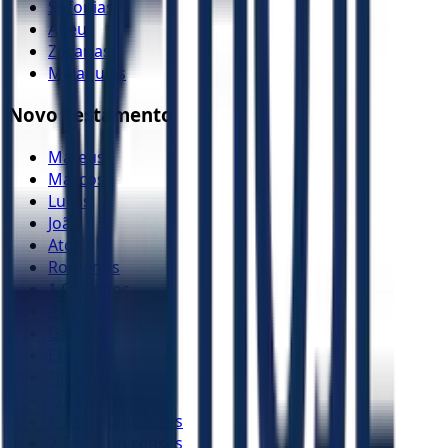
Sofonias
Ageu
Zacarias
Malaquias
Novo Testamento
Mateus
Marcos
Lucas
João
Atos
Romanos
1 Coríntios
2 Coríntios
Gálatas
Efésios
Filipenses
Colossenses
1 Tessalonicenses
2 Tessalonicenses