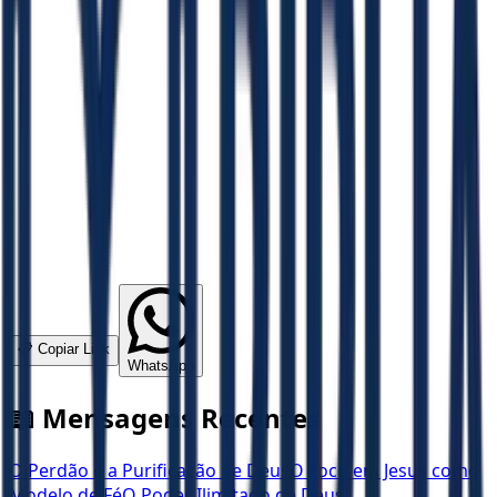
📋 Copiar Link
WhatsApp
📖 Mensagens Recentes
O Perdão e a Purificação de Deus
O Foco em Jesus como
Modelo de Fé
O Poder Ilimitado de Deus