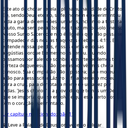
Este ato de chorar revela a plena humanidade de Cristo.
Ele, sendo Deus eterno, se fez homem e experimentou
toda a gama de emoções humanas, incluindo a tristeza e
o luto, mas sem pecar. Isso nos traz um consolo imenso.
Nosso Sumo Sacerdote não é alguém que não possa se
compadecer das nossas fraquezas (Hebreus 4:15). Ele
entende nossas perdas, nossas dores e nossas
angústias porque Ele mesmo as sentiu. Quando
passamos por vales de sombra e morte, podemos ter a
certeza de que Jesus não apenas nos vê, mas chora
conosco. Sua compaixão não é passiva; ela o moveu à
ação para ressuscitar Lázaro e, finalmente, o moveu
para a cruz, para derrotar a morte de uma vez por
todas. 'Jesus chorou' é a prova de que temos um Deus
que se importa, que se envolve e que está perto dos que
têm o coração quebrantado.
Ler capítulo mencionado:
João 11
📱 Leve a Palavra de Deus com voce no celular