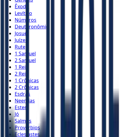
Êxodo
Levítico
Números
Deuteronômio
Josué
Juízes
Rute
1 Samuel
2 Samuel
1 Reis
2 Reis
1 Crônicas
2 Crônicas
Esdras
Neemias
Ester
Jó
Salmos
Provérbios
Eclesiastes