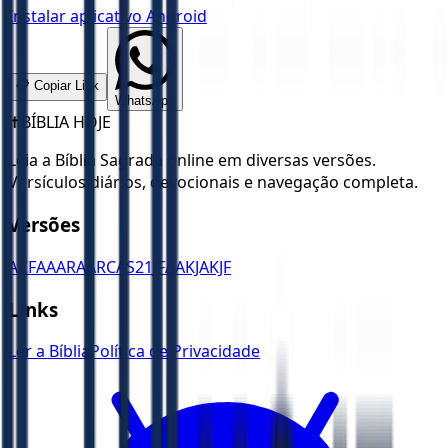
Instalar aplicativo Android
📋 Copiar Link
WhatsApp
✝️
BÍBLIA HOJE
Leia a Bíblia Sagrada online em diversas versões.
Versículos diários, devocionais e navegação completa.
Versões
ACF
AA
ARA
ARC
AS21
JFAA
KJA
KJF
Links
Ler a Bíblia
Política de Privacidade