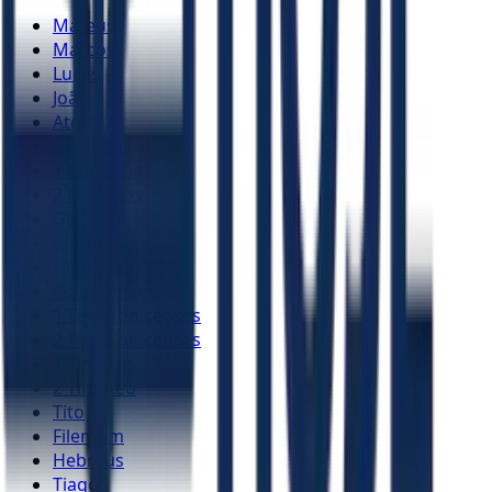
Mateus
Marcos
Lucas
João
Atos
Romanos
1 Coríntios
2 Coríntios
Gálatas
Efésios
Filipenses
Colossenses
1 Tessalonicenses
2 Tessalonicenses
1 Timóteo
2 Timóteo
Tito
Filemom
Hebreus
Tiago