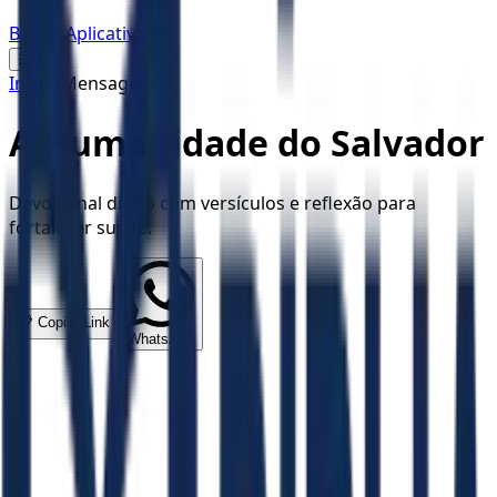
Baixar Aplicativo
☰
Início
/
Mensagem
A Humanidade do Salvador
Devocional diário com versículos e reflexão para
fortalecer sua fé.
📋 Copiar Link
WhatsApp