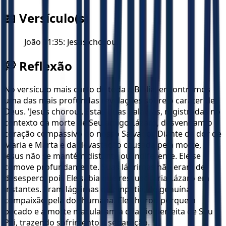
📖 Versículo(s)
João 11:35: Jesus chorou.
💭 Reflexão
No versículo mais curto de toda a Bíblia, encontramos
uma das mais profundas revelações sobre o caráter de
Deus. 'Jesus chorou'. Estas duas palavras, registradas no
contexto da morte de Seu amigo Lázaro, desvendam o
coração compassivo do nosso Salvador. Diante da dor de
Maria e Marta e da devastação causada pela morte,
Jesus não se mantém distante ou indiferente. Ele se
comove profundamente. Suas lágrimas não eram de
desespero, pois Ele sabia que ressuscitaria Lázaro em
instantes. Eram lágrimas de empatia, de genuína
compaixão pela dor humana. Ele chorou porque o
pecado e a morte macularam a criação perfeita de Seu
Pai, trazendo sofrimento e separação.