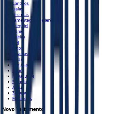
Cânticos
Isaías
Jeremias
Lamentações de Jeremias
Ezequiel
Daniel
Oséias
Joel
Amós
Obadias
Jonas
Miquéias
Naum
Habacuque
Sofonias
Ageu
Zacarias
Malaquias
Novo Testamento