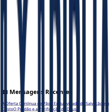
📖 Mensagens Recentes
A Oferta Contínua de Pão
A Exclusividade da Salvação em
Cristo
O Perdão e a Purificação de Deus