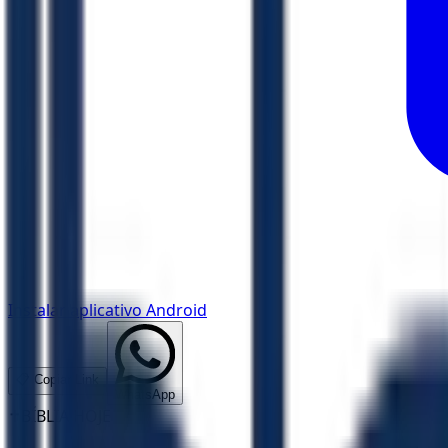
Instalar aplicativo Android
📋 Copiar Link
WhatsApp
✝️
BÍBLIA HOJE