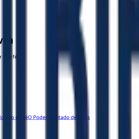
vra
r sua fé.
odelo de Fé
O Poder Ilimitado de Deus