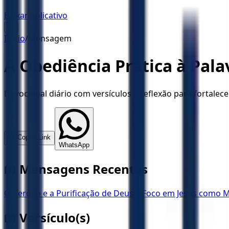
Baixar Aplicativo
☰
Início
/
Mensagem
A Obediência Prática à Pala
Devocional diário com versículos e reflexão para fortalece
📋 Copiar Link
WhatsApp
📖 Mensagens Recentes
O Perdão e a Purificação de Deus
O Foco em Jesus como M
📖 Versículo(s)