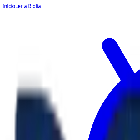
Início
Ler a Bíblia