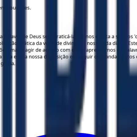
nte ouvintes.
r a Palavra de Deus sem praticá-la. Ele nos exorta a sermos
icação prática da verdade divina em nossa vida diária. Est
ções, mas a agir de acordo com o que aprendemos da Palav
sa vida e pela nossa disposição em seguir os mandamentos 
glória.