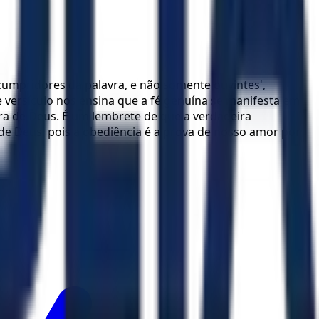
 'cumpridores da palavra, e não somente ouvintes',
e versículo nos ensina que a fé genuína se manifesta em
ra de Deus. É um lembrete de que a verdadeira
de Deus, pois a obediência é a prova de nosso amor por