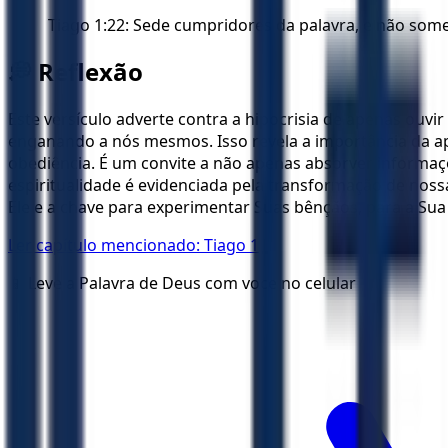
Tiago 1:22: Sede cumpridores da palavra, e não some
💭 Reflexão
Este versículo adverte contra a hipocrisia de apenas ouvi
enganando a nós mesmos. Isso revela a importância da apl
obediência. É um convite a não apenas absorver informa
espiritualidade é evidenciada pela transformação de nos
Ele e a chave para experimentar Suas bênçãos, para a Sua 
Ler capítulo mencionado:
Tiago 1
📱 Leve a Palavra de Deus com voce no celular