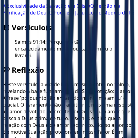
A Exclusividade da Salvação em Cristo
O Perdão e a
Purificação de Deus
O Foco em Jesus como Modelo de Fé
📖 Versículo(s)
Salmos 91:14: Porquanto tão
encarecidamente me amou, também eu o
livrarei.
💭 Reflexão
Neste versículo, a voz de Deus mesmo entra no Salmo,
revelando a base fundamental da Sua proteção: o amor.
A frase 'porquanto tão encarecidamente me amou' é
crucial. O livramento não é arbitrário, mas uma resposta
ao amor devotado do crente por Deus. É um amor que
busca a Deus acima de tudo. Isso nos ensina que a
relação com Deus é de amor recíproco. Nosso amor por
Ele motiva Sua ação protetora em nosso favor. É um