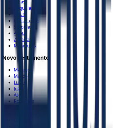
Jonas
Miquéias
Naum
Habacuque
Sofonias
Ageu
Zacarias
Malaquias
Novo Testamento
Mateus
Marcos
Lucas
João
Atos
Romanos
1 Coríntios
2 Coríntios
Gálatas
Efésios