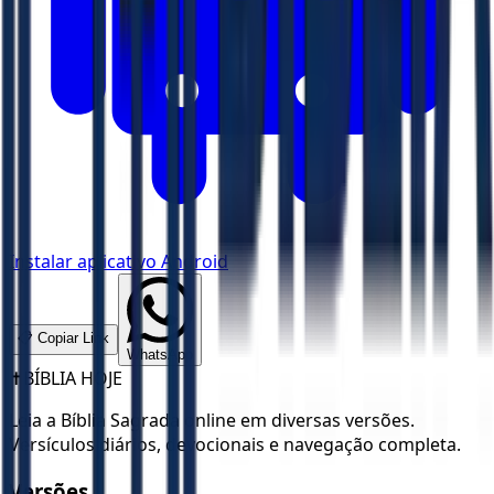
Instalar aplicativo Android
📋 Copiar Link
WhatsApp
✝️
BÍBLIA HOJE
Leia a Bíblia Sagrada online em diversas versões.
Versículos diários, devocionais e navegação completa.
Versões