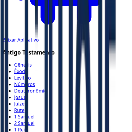
Baixar Aplicativo
Antigo Testamento
Gênesis
Êxodo
Levítico
Números
Deuteronômio
Josué
Juízes
Rute
1 Samuel
2 Samuel
1 Reis