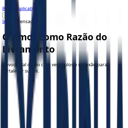
Baixar Aplicativo
☰
Início
/
Mensagem
O Amor como Razão do
Livramento
Devocional diário com versículos e reflexão para
fortalecer sua fé.