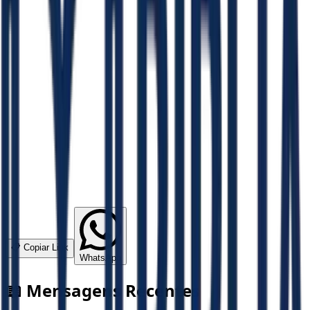
📋 Copiar Link
WhatsApp
📖 Mensagens Recentes