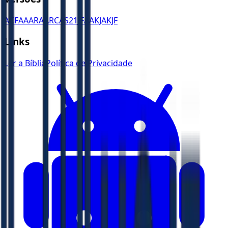
ACF
AA
ARA
ARC
AS21
JFAA
KJA
KJF
Links
Ler a Bíblia
Política de Privacidade