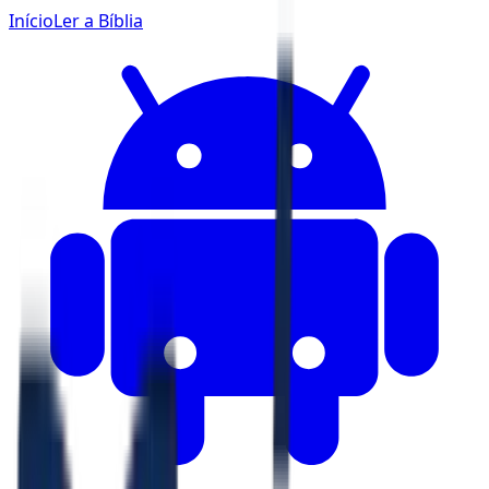
Início
Ler a Bíblia