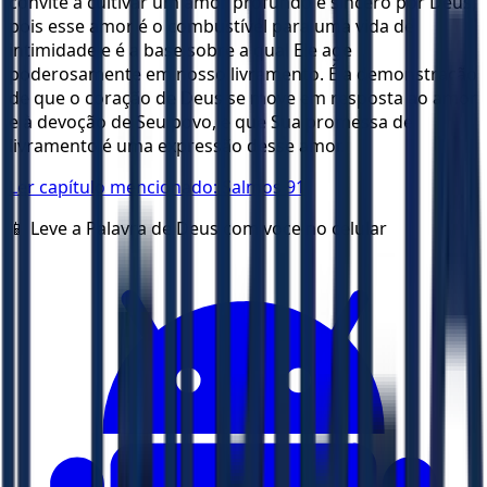
convite a cultivar um amor profundo e sincero por Deus,
pois esse amor é o combustível para uma vida de
intimidade e é a base sobre a qual Ele age
poderosamente em nosso livramento. É a demonstração
de que o coração de Deus se move em resposta ao amor
e à devoção de Seu povo, e que Sua promessa de
livramento é uma expressão desse amor.
Ler capítulo mencionado:
Salmos 91
📱 Leve a Palavra de Deus com voce no celular