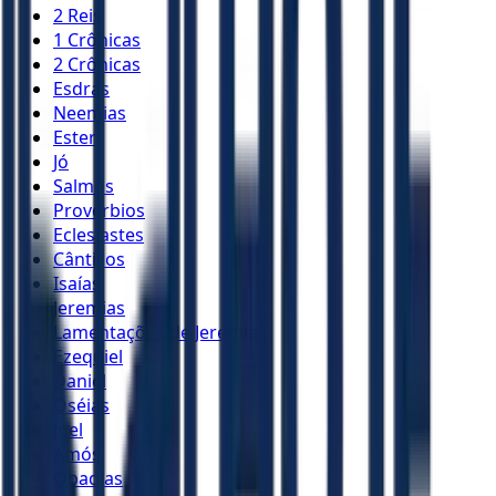
2 Reis
1 Crônicas
2 Crônicas
Esdras
Neemias
Ester
Jó
Salmos
Provérbios
Eclesiastes
Cânticos
Isaías
Jeremias
Lamentações de Jeremias
Ezequiel
Daniel
Oséias
Joel
Amós
Obadias