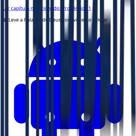
Ler capítulo mencionado:
Provérbios 1
📱 Leve a Palavra de Deus com voce no celular