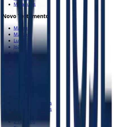
Malaquias
Novo Testamento
Mateus
Marcos
Lucas
João
Atos
Romanos
1 Coríntios
2 Coríntios
Gálatas
Efésios
Filipenses
Colossenses
1 Tessalonicenses
2 Tessalonicenses
1 Timóteo
2 Timóteo