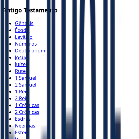
Antigo Testamento
Gênesis
Êxodo
Levítico
Números
Deuteronômio
Josué
Juízes
Rute
1 Samuel
2 Samuel
1 Reis
2 Reis
1 Crônicas
2 Crônicas
Esdras
Neemias
Ester