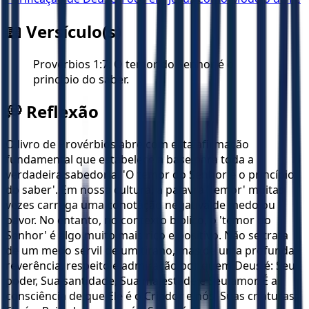
📖 Versículo(s)
Provérbios 1:7: O temor do Senhor é o
princípio do saber.
💭 Reflexão
O livro de Provérbios abre com esta afirmação
fundamental que estabelece a base para toda a
verdadeira sabedoria. 'O temor do Senhor é o princípio
do saber'. Em nossa cultura, a palavra 'temor' muitas
vezes carrega uma conotação negativa de medo ou
pavor. No entanto, no contexto bíblico, o 'temor do
Senhor' é algo muito mais rico e positivo. Não se trata
de um medo servil de um tirano, mas de uma profunda
reverência, respeito e admiração por quem Deus é: Seu
poder, Sua santidade, Sua majestade e Seu amor. É a
consciência de que Ele é o Criador e nós, Suas criaturas;