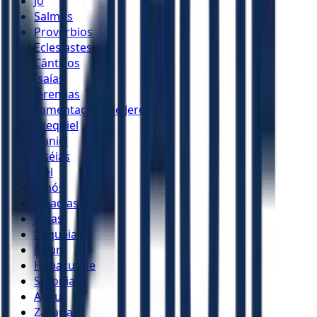
Jó
Salmos
Provérbios
Eclesiastes
Cânticos
Isaías
Jeremias
Lamentações de Jeremias
Ezequiel
Daniel
Oséias
Joel
Amós
Obadias
Jonas
Miquéias
Naum
Habacuque
Sofonias
Ageu
Zacarias