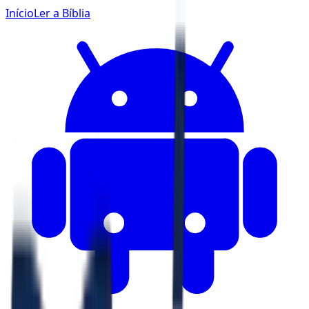
Início
Ler a Bíblia