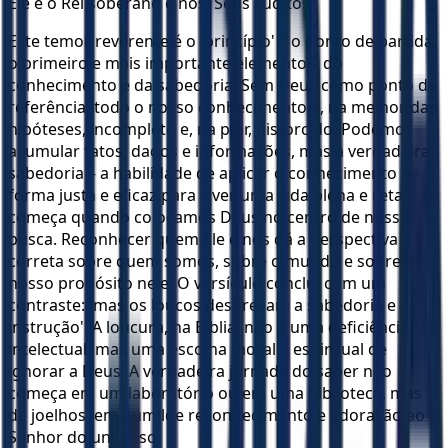
Ele é o Rei soberano e nós, Seus súditos.
Este temor reverente é o 'princípio' – o ponto de partida,
o primeiro e mais importante elemento – do
conhecimento e da sabedoria. Sem Deus como ponto de
referência, todo o nosso conhecimento é, na melhor das
hipóteses, incompleto e, na pior, distorcido. Podemos
acumular fatos, dados e informações, mas a verdadeira
sabedoria – a habilidade de aplicar o conhecimento de
forma justa e eficaz para viver uma vida plena e reta – só
começa quando colocamos Deus no centro de nossa
busca. Reconhecer quem Ele é nos dá a perspectiva
correta sobre quem somos, sobre o mundo e sobre o
nosso propósito nele. O versículo conclui com um
contraste: 'mas os loucos desprezam a sabedoria e a
instrução'. A loucura, na Bíblia, não é uma deficiência
intelectual, mas uma escolha moral e espiritual de
ignorar a Deus. A verdadeira jornada do saber não
começa em um laboratório ou em uma biblioteca, mas
de joelhos, em humilde reconhecimento e adoração ao
Senhor do universo.