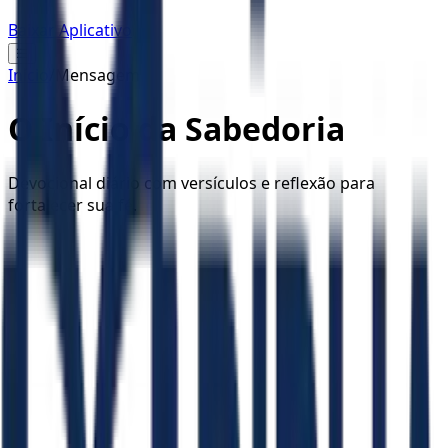
Baixar Aplicativo
☰
Início
/
Mensagem
O Início da Sabedoria
Devocional diário com versículos e reflexão para
fortalecer sua fé.