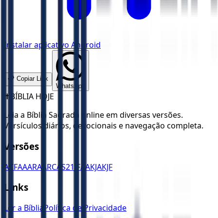
Instalar aplicativo Android
📋 Copiar Link
WhatsApp
✝️
BÍBLIA HOJE
Leia a Bíblia Sagrada online em diversas versões.
Versículos diários, devocionais e navegação completa.
Versões
ACF
AA
ARA
ARC
AS21
JFAA
KJA
KJF
Links
Ler a Bíblia
Política de Privacidade