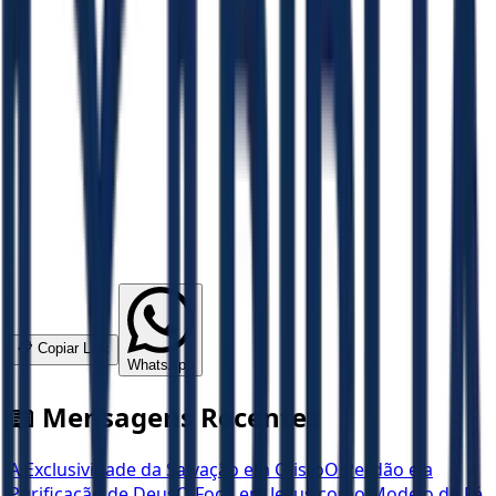
📋 Copiar Link
WhatsApp
📖 Mensagens Recentes
A Exclusividade da Salvação em Cristo
O Perdão e a
Purificação de Deus
O Foco em Jesus como Modelo de Fé