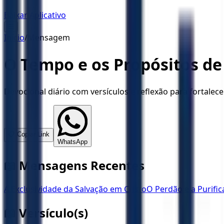
Baixar Aplicativo
☰
Início
/
Mensagem
O Tempo e os Propósitos de
Devocional diário com versículos e reflexão para fortalece
📋 Copiar Link
WhatsApp
📖 Mensagens Recentes
A Exclusividade da Salvação em Cristo
O Perdão e a Purifi
📖 Versículo(s)