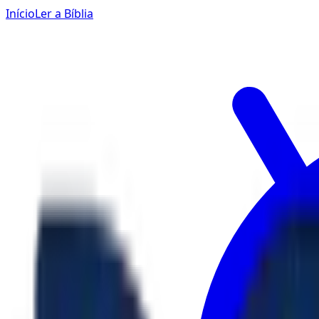
Início
Ler a Bíblia