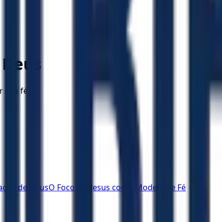
 Deus
r sua fé.
cação de Deus
O Foco em Jesus como Modelo de Fé