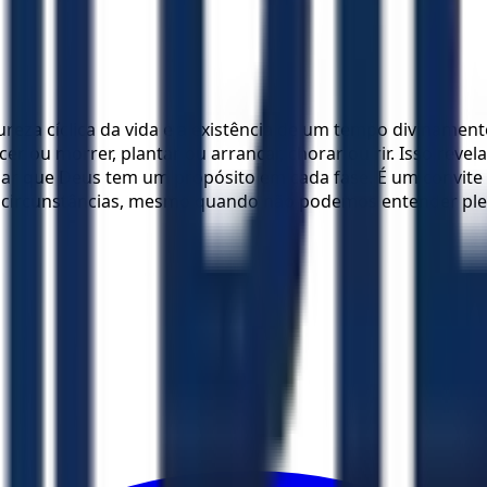
ureza cíclica da vida e a existência de um tempo divinamen
r ou morrer, plantar ou arrancar, chorar ou rir. Isso revel
onfiar que Deus tem um propósito em cada fase. É um convi
s circunstâncias, mesmo quando não podemos entender ple