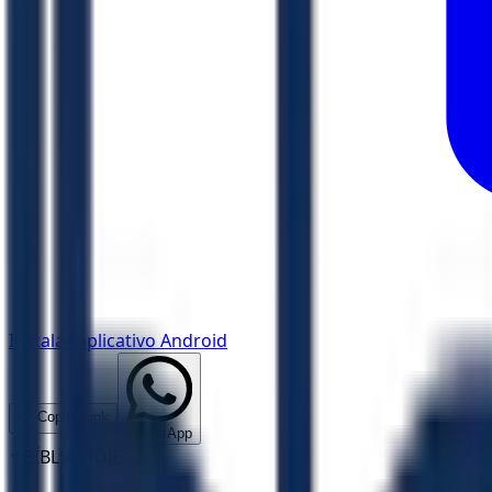
Instalar aplicativo Android
📋 Copiar Link
WhatsApp
✝️
BÍBLIA HOJE