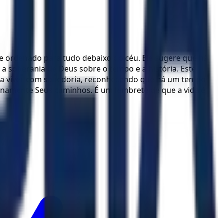
te ordenado para tudo debaixo do céu. Ele sugere que há
a a soberania de Deus sobre o tempo e a história. Este
te a viver com sabedoria, reconhecendo que há um tempo
namente Seus caminhos. É um lembrete de que a vida é