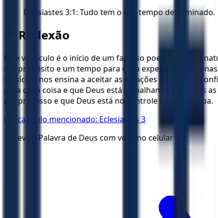
Eclesiastes 3:1: Tudo tem o seu tempo determinado.
💭 Reflexão
Este versículo é o início de um famoso poema sobre a nat
um propósito e um tempo para cada experiência, seja nasce
versículo nos ensina a aceitar as estações da vida e a c
para cada coisa e que Deus está trabalhando em todas a
um processo e que Deus está no controle de cada etapa.
Ler capítulo mencionado:
Eclesiastes 3
📱 Leve a Palavra de Deus com voce no celular