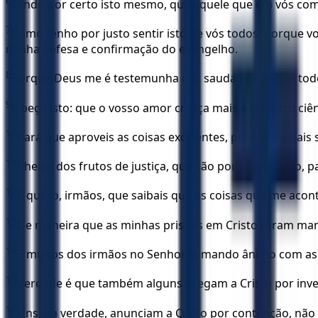
6
Tendo por certo isto mesmo, que aquele que em vós começ
7
Como tenho por justo sentir isto de vós todos, porque v
minha defesa e confirmação do evangelho.
8
Porque Deus me é testemunha das saudades que de todos 
9
E peço isto: que o vosso amor cresça mais e mais em ci
10
Para que aproveis as coisas excelentes, para que sejais 
11
Cheios dos frutos de justiça, que são por Jesus Cristo, p
12
E quero, irmãos, que saibais que as coisas que me aco
13
De maneira que as minhas prisões em Cristo foram mani
14
E muitos dos irmãos no Senhor, tomando ânimo com as 
15
Verdade é que também alguns pregam a Cristo por invej
16
Uns, na verdade, anunciam a Cristo por contenção, não 