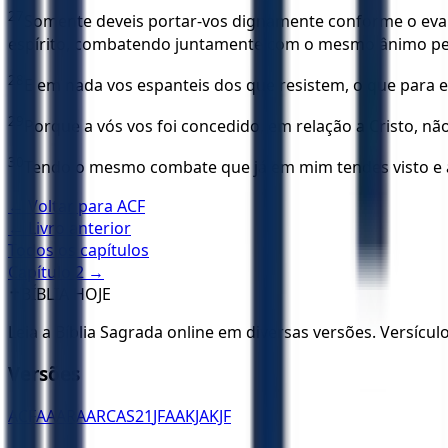
27
Somente deveis portar-vos dignamente conforme o evang
espírito, combatendo juntamente com o mesmo ânimo pel
28
E em nada vos espanteis dos que resistem, o que para el
29
Porque a vós vos foi concedido, em relação a Cristo, n
30
Tendo o mesmo combate que já em mim tendes visto e 
← Voltar para
ACF
← Livro anterior
Todos os capítulos
Capítulo
2
→
✝️
BÍBLIA HOJE
Leia a Bíblia Sagrada online em diversas versões. Versícu
Versões
ACF
AA
ARA
ARC
AS21
JFAA
KJA
KJF