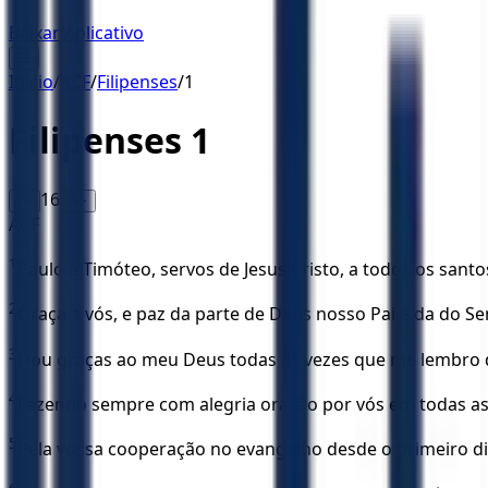
Baixar Aplicativo
☰
Início
/
ACF
/
Filipenses
/
1
Filipenses
1
16
A-
A+
ACF
1
Paulo e Timóteo, servos de Jesus Cristo, a todos os santo
2
Graça a vós, e paz da parte de Deus nosso Pai e da do Se
3
Dou graças ao meu Deus todas as vezes que me lembro 
4
Fazendo sempre com alegria oração por vós em todas as
5
Pela vossa cooperação no evangelho desde o primeiro di