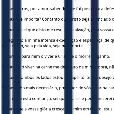
17
Mas outros, por amor, sabendo que fui posto para defe
18
Mas que importa? Contanto que Cristo seja anunciado de
19
Porque sei que disto me resultará salvação, pela vossa o
20
Segundo a minha intensa expectação e esperança, de qu
meu corpo, seja pela vida, seja pela morte.
21
Porque para mim o viver é Cristo, e o morrer é ganho.
22
Mas, se o viver na carne me der fruto da minha obra, nã
23
Mas de ambos os lados estou em aperto, tendo desejo de 
24
Mas julgo mais necessário, por amor de vós, ficar na ca
25
E, tendo esta confiança, sei que ficarei, e permanecerei
26
Para que a vossa glória cresça por mim em Cristo Jesus,