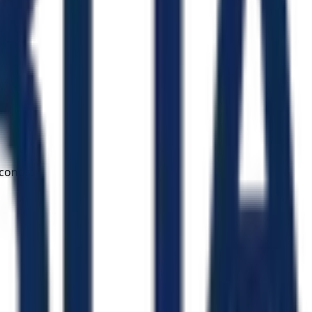
áconos: