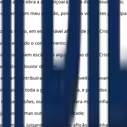
ou a boa obra a aperfeiçoará até ao dia de Jesus Cristo;
os retenho em meu coração, pois todos vós fostes particip
vós tenho, em entranhável afeição de Jesus Cristo.
ência e em todo o conhecimento,
sinceros, e sem escândalo algum até ao dia de Cristo;
ara glória e louvor de Deus.
nteceram contribuíram para maior proveito do evangelho;
festas por toda a guarda pretoriana, e por todos os demai
minhas prisões, ousam falar a palavra mais confiadamente
a e porfia, mas outros de boa vontade;
puramente, julgando acrescentar aflição às minhas prisões