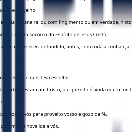
sa do evangelho.
 toda a maneira, ou com fingimento ou em verdade, nisto m
ração e pelo socorro do Espírito de Jesus Cristo,
e em nada serei confundido; antes, com toda a confiança,
o sei então o que deva escolher.
partir, e estar com Cristo, porque isto é ainda muito melh
rne.
 com todos vós para proveito vosso e gozo da fé,
 pela minha nova ida a vós.