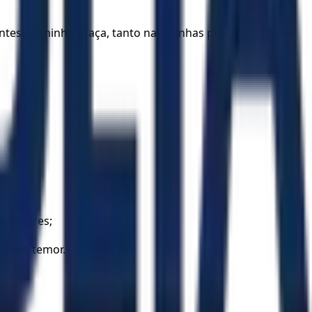
antes da minha graça, tanto nas minhas prisões como na
s lugares;
, sem temor.
.