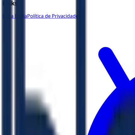
Links
Ler a Bíblia
Política de Privacidade