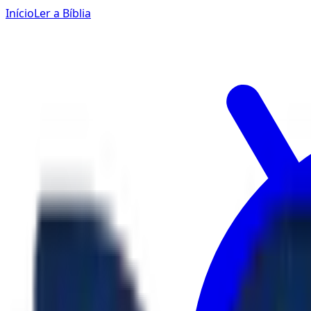
Início
Ler a Bíblia