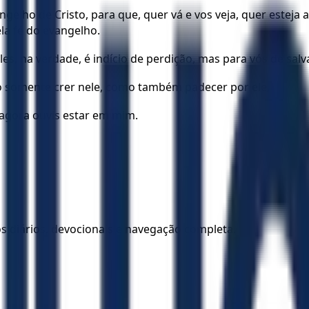
elho de Cristo, para que, quer vá e vos veja, quer esteja
a fé do evangelho.
es, na verdade, é indício de perdição, mas para vós de salva
ão somente crer nele, como também padecer por ele,
agora ouvis estar em mim.
los diários, devocionais e navegação completa.