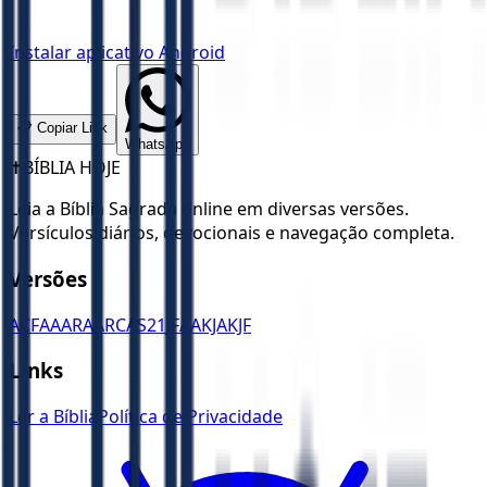
Instalar aplicativo Android
📋 Copiar Link
WhatsApp
✝️
BÍBLIA HOJE
Leia a Bíblia Sagrada online em diversas versões.
Versículos diários, devocionais e navegação completa.
Versões
ACF
AA
ARA
ARC
AS21
JFAA
KJA
KJF
Links
Ler a Bíblia
Política de Privacidade