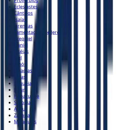
Provérbios
Eclesiastes
Cânticos
Isaías
Jeremias
Lamentações de Jeremias
Ezequiel
Daniel
Oséias
Joel
Amós
Obadias
Jonas
Miquéias
Naum
Habacuque
Sofonias
Ageu
Zacarias
Malaquias