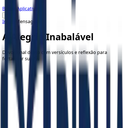
Baixar Aplicativo
☰
Início
/
Mensagem
A Alegria Inabalável
Devocional diário com versículos e reflexão para
fortalecer sua fé.