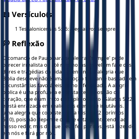
📖 Versículo(s)
1 Tessalonicenses 5:16: Alegrai-vos sempre.
💭 Reflexão
O comando de Paulo para se alegrar 'sempre' pode
parecer irrealista ou até mesmo insensível em face das
dores e tragédias da vida. No entanto, a alegria que a
Bíblia descreve não é uma emoção flutuante baseada em
circunstâncias favoráveis, como a felicidade. A alegria
bíblica é uma profunda e constante disposição do
coração, que é um fruto do Espírito Santo (Gálatas 5:22)
e está enraizada em realidades eternas e imutáveis. É
uma alegria que coexiste com a tristeza (2 Coríntios
6:10), pois não depende do que está acontecendo ao
nosso redor, mas do que Deus fez por nós, está fazendo
em nós e fará por nós.