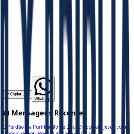
📋 Copiar Link
WhatsApp
📖 Mensagens Recentes
O Perdão e a Purificação de Deus
O Foco em Jesus como
Modelo de Fé
O Poder Ilimitado de Deus