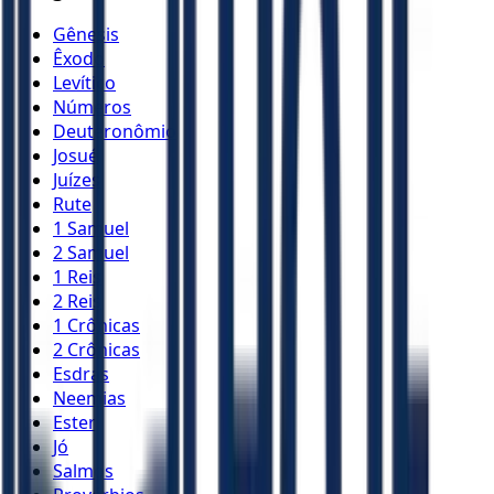
Gênesis
Êxodo
Levítico
Números
Deuteronômio
Josué
Juízes
Rute
1 Samuel
2 Samuel
1 Reis
2 Reis
1 Crônicas
2 Crônicas
Esdras
Neemias
Ester
Jó
Salmos