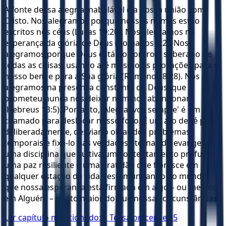
A fonte dessa alegria inabalável é a nossa união com
Cristo. Nos alegramos porque nossos nomes estão
escritos nos céus (Lucas 10:20). Nos alegramos na
esperança da glória de Deus (Romanos 5:2). Nos
alegramos porque Deus está no controle soberano de
todas as coisas, usando até mesmo as provações para o
nosso bem e para a Sua glória (Romanos 8:28). Nos
alegramos na presença constante de Deus, que
prometeu nunca nos deixar nem nos abandonar
(Hebreus 13:5). Portanto, 'Alegrai-vos sempre' é um
chamado para deslocar nosso foco. É um ato de fé para,
deliberadamente, desviar o olhar dos problemas
temporais e fixá-lo nas verdades eternas do evangelho. É
uma disciplina que cultiva um contentamento profundo,
uma paz resiliente e uma gratidão que floresce em
qualquer estação da vida, testemunhando ao mundo
que nossa esperança está firmada em algo – ou melhor,
em Alguém – muito maior do que nossas circunstâncias.
Ler capítulo mencionado:
1 Tessalonicenses 5