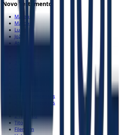
Novo Testamento
Mateus
Marcos
Lucas
João
Atos
Romanos
1 Coríntios
2 Coríntios
Gálatas
Efésios
Filipenses
Colossenses
1 Tessalonicenses
2 Tessalonicenses
1 Timóteo
2 Timóteo
Tito
Filemom