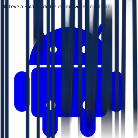
📱 Leve a Palavra de Deus com voce no celular