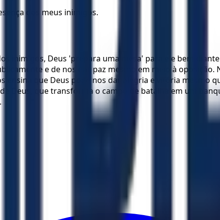
esença dos meus inimigos.
s inimigos, Deus 'prepara uma mesa' para ele bem diante d
ublicamente e de nos dar paz mesmo em meio à oposição. 
nos ensina que Deus pode nos dar alegria e vitória mesmo
a de Deus, que transforma o campo de batalha em um banqu
.