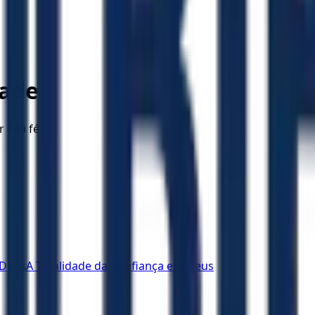
dade
r sua fé.
 Deus
A Totalidade da Confiança em Deus