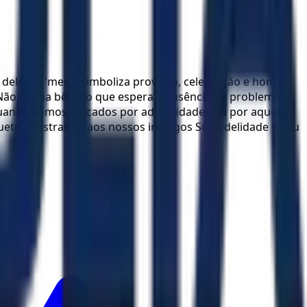
eles. A 'mesa' simboliza provisão, celebração e honra.
Não é uma bênção que espera a ausência de problemas,
 quando somos cercados por adversidades ou por aqueles
ete, mostrando aos nossos inimigos Sua fidelidade e Seu