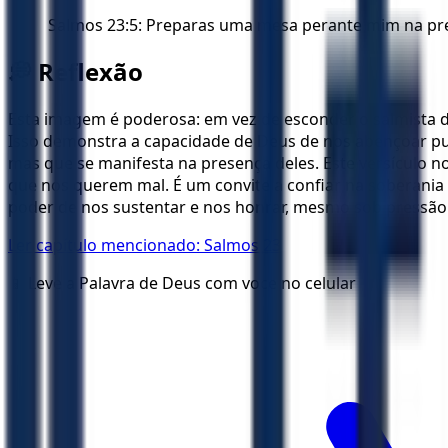
Salmos 23:5: Preparas uma mesa perante mim na pr
💭 Reflexão
Esta imagem é poderosa: em vez de esconder o salmista do
Isso demonstra a capacidade de Deus de nos abençoar p
mas que se manifesta na presença deles. Este versículo 
que nos querem mal. É um convite a confiar na soberani
poder de nos sustentar e nos honrar, mesmo sob pressão
Ler capítulo mencionado:
Salmos 23
📱 Leve a Palavra de Deus com voce no celular