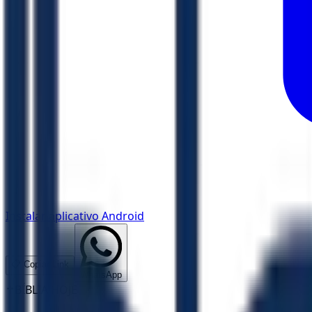
Instalar aplicativo Android
📋 Copiar Link
WhatsApp
✝️
BÍBLIA HOJE