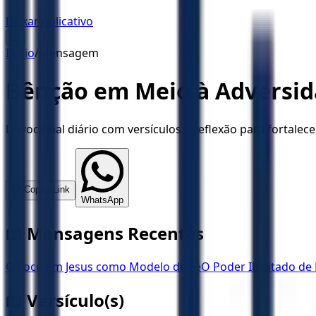
Baixar Aplicativo
☰
Início
/
Mensagem
Bênção em Meio à Adversi
Devocional diário com versículos e reflexão para fortalece
📋 Copiar Link
WhatsApp
📖 Mensagens Recentes
O Foco em Jesus como Modelo de Fé
O Poder Ilimitado de
📖 Versículo(s)