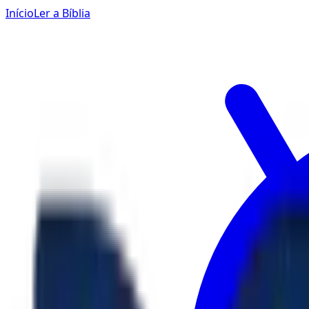
Início
Ler a Bíblia