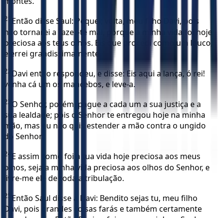
montes.
21
Então disse Saul: Pequei; volta, meu filho Davi, pois
não tornarei a fazer-te mal, porque a minha vida foi hoje
preciosa aos teus olhos. Eis que procedi como um louco,
e errei grandissimamente.
22
Davi então respondeu, e disse: Eis aqui a lança, ó rei!
venha cá um os mancebos, e leve-a.
23
O Senhor, porém, pague a cada um a sua justiça e a
sua lealdade; pois o Senhor te entregou hoje na minha
mão, mas eu não quis estender a mão contra o ungido
do Senhor.
24
E assim como foi a tua vida hoje preciosa aos meus
olhos, seja a minha vida preciosa aos olhos do Senhor, e
livre-me ele de toda a tribulação.
25
Então Saul disse a Davi: Bendito sejas tu, meu filho
Davi, pois grandes coisas farás e também certamente