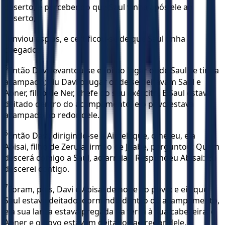
deserto, e percebendo que Saul vinha após ele ao
deserto,
4
enviou espias, e certificou-se de que Saul tinha
chegado.
5
Então Davi levantou-se e foi ao lugar onde Saul se tinha
acampado; viu Davi o lugar onde se deitavam Saul e
Abner, filho de Ner, chefe do seu exército. E Saul estava
deitado dentro do acampamento, e o povo estava
acampado ao redor dele.
6
Então Davi, dirigindo-se a Aimeleque, o heteu, e a
Abisai, filho de Zeruia, irmão de Joabe, perguntou: Quem
descerá comigo a Saul, ao arraial? Respondeu Abisai: Eu
descerei contigo.
7
Foram, pois, Davi e Abisai de noite ao povo; e eis que
Saul estava deitado, dormindo dentro do acampamento,
e a sua lança estava pregada na terra à sua cabeceira; e
Abner e o povo estavam deitados ao redor dele.