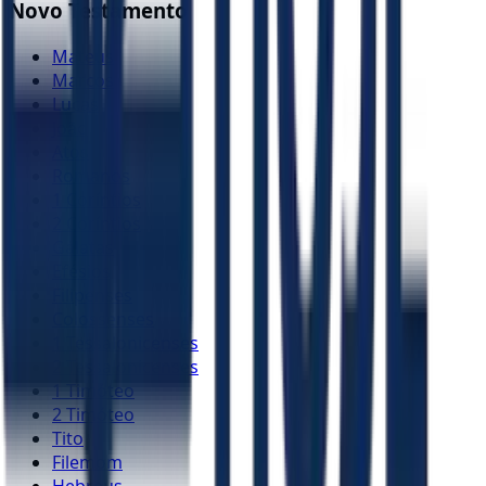
Novo Testamento
Mateus
Marcos
Lucas
João
Atos
Romanos
1 Coríntios
2 Coríntios
Gálatas
Efésios
Filipenses
Colossenses
1 Tessalonicenses
2 Tessalonicenses
1 Timóteo
2 Timóteo
Tito
Filemom
Hebreus