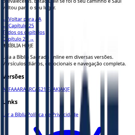
prevalecerás. Então Davi se foi o seu caminho e Saul
voltou para o seu lugar.
← Voltar para
AA
← Capítulo
25
Todos os capítulos
Capítulo
27
→
✝️
BÍBLIA HOJE
Leia a Bíblia Sagrada online em diversas versões.
Versículos diários, devocionais e navegação completa.
Versões
ACF
AA
ARA
ARC
AS21
JFAA
KJA
KJF
Links
Ler a Bíblia
Política de Privacidade