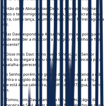
8
Então disse Abisai a Davi: Deus te entregou hoje nas
mãos o teu inimigo; deixa-me, pois, agora encravá-lo na
terra, com a lança, de um só golpe; não o ferirei segunda
vez.
9
Mas Davi respondeu a Abisai: Não o mates; pois quem
pode estender a mão contra o ungido do Senhor, e ficar
inocente?
10
Disse mais Davi: Como vive o Senhor, ou o Senhor o
ferirá, ou chegará o seu dia e morrerá, ou descerá para
a batalha e perecerá;
11
o Senhor, porém, me guarde de que eu estenda a mão
contra o ungido do Senhor. Agora, pois, toma a lança
que está à sua cabeceira, e a bilha d&#x27;água, e vamo-
nos.
12
Tomou, pois, Davi a lança e a bilha d&#x27;água da
cabeceira de Saul, e eles se foram. Ninguém houve que o