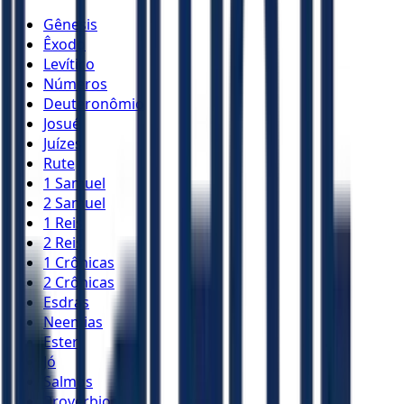
Gênesis
Êxodo
Levítico
Números
Deuteronômio
Josué
Juízes
Rute
1 Samuel
2 Samuel
1 Reis
2 Reis
1 Crônicas
2 Crônicas
Esdras
Neemias
Ester
Jó
Salmos
Provérbios