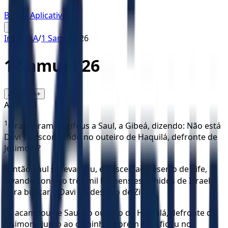
Baixar Aplicativo
☰
Início
/
AA
/
1 Samuel
/
26
1 Samuel
26
16
A-
A+
AA
1
Ora, vieram os zifeus a Saul, a Gibeá, dizendo: Não está
Davi se escondendo no outeiro de Haquilá, defronte de
Jesimom?
2
Então Saul se levantou, e desceu ao deserto de Zife,
levando consigo três mil homens escolhidos de Israel,
para buscar a Davi no deserto de Zife.
3
E acampou-se Saul no outeiro de Haquilá, defronte de
Jesimom, junto ao caminho; porém Davi ficou no