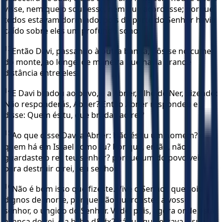
visse, nem que o soubesse, nem que acordasse; porque
todos estavam dormindo, pois da parte do Senhor havia
caído sobre eles um profundo sono.
13
Então Davi, passando à outra banda, pôs-se no cume
do monte, ao longe, de maneira que havia grande
distância entre eles.
14
E Davi bradou ao povo, e a Abner, filho de Ner, dizendo:
Não responderás, Abner? Então Abner respondeu e
disse: Quem és tu, que bradas ao rei?
15
Ao que disse Davi a Abner: Não és tu um homem? e
quem há em Israel como tu? Por que, então, não
guardaste o rei, teu senhor? porque um do povo veio
para destruir o rei, teu senhor.
16
Não é bom isso que fizeste. Vive o Senhor, que sois
dignos de morte, porque não guardastes a vosso
senhor, o ungido do Senhor. Vede, pois, agora onde está
a lança do rei, e a bilha d&#x27;água que estava à sua