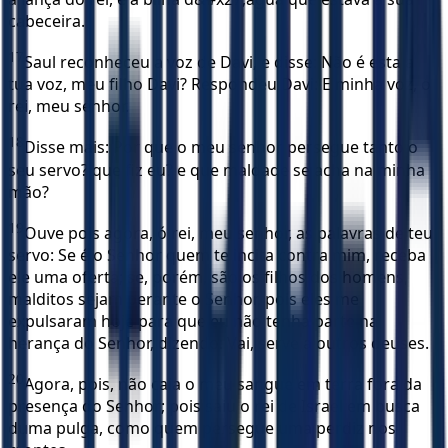
cabeceira.
17
Saul reconheceu a voz de Davi, e disse: Não é esta a
tua voz, meu filho Davi? Respondeu Davi: E minha voz, ó
rei, meu senhor.
18
Disse mais: Por que o meu senhor persegue tanto o
seu servo? que fiz eu? e que maldade se acha na minha
mão?
19
Ouve pois agora, ó rei, meu senhor, as palavras de teu
servo: Se é o Senhor quem te incita contra mim, receba
ele uma oferta; se, porém, são os filhos dos homens,
malditos sejam perante o Senhor, pois eles me
expulsaram hoje para que eu não tenha parte na
herança do Senhor, dizendo: Vai, serve a outros deuses.
20
Agora, pois, não caia o meu sangue em terra fora da
presença do Senhor; pois saiu o rei de Israel em busca
duma pulga, como quem persegue uma perdiz nos