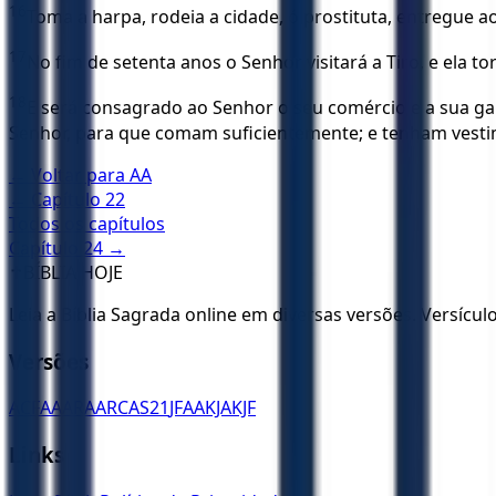
16
Toma a harpa, rodeia a cidade, ó prostituta, entregue 
17
No fim de setenta anos o Senhor visitará a Tiro, e ela t
18
E será consagrado ao Senhor o seu comércio e a sua ga
Senhor, para que comam suficientemente; e tenham vesti
← Voltar para
AA
← Capítulo
22
Todos os capítulos
Capítulo
24
→
✝️
BÍBLIA HOJE
Leia a Bíblia Sagrada online em diversas versões. Versícu
Versões
ACF
AA
ARA
ARC
AS21
JFAA
KJA
KJF
Links