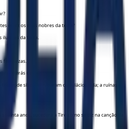
ar?
ntes eram os mais nobres da terra?
ilustres da terra.
 fortalezas.
ali não terás descanso.
s torres de sítio; derrubaram os palácios dela; a ruínas a
 setenta anos, sucederá a Tiro como se diz na canção da