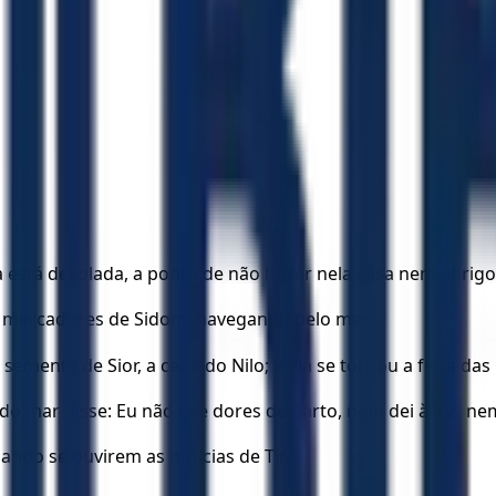
la está desolada, a ponto de não haver nela casa nem abrigo;
s mercadores de Sidom, navegando pelo mar.
semente de Sior, a ceifa do Nilo; e ela se tornou a feira das
 do mar disse: Eu não tive dores de parto, nem dei à luz, 
ando se ouvirem as notícias de Tiro.