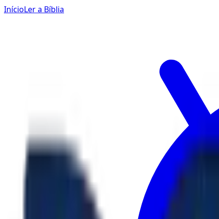
Início
Ler a Bíblia