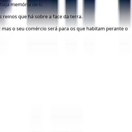
haja memória de ti.
s reinos que há sobre a face da terra.
; mas o seu comércio será para os que habitam perante o