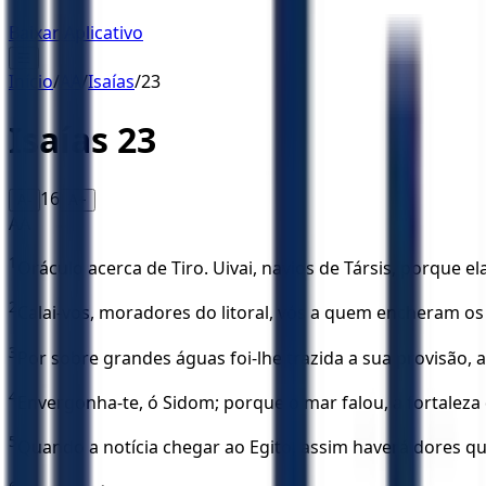
Baixar Aplicativo
☰
Início
/
AA
/
Isaías
/
23
Isaías
23
16
A-
A+
AA
1
Oráculo acerca de Tiro. Uivai, navios de Társis, porque e
2
Calai-vos, moradores do litoral, vós a quem encheram o
3
Por sobre grandes águas foi-lhe trazida a sua provisão, a 
4
Envergonha-te, ó Sidom; porque o mar falou, a fortaleza
5
Quando a notícia chegar ao Egito, assim haverá dores qu