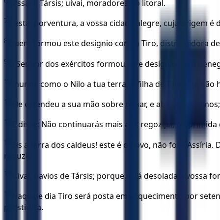
6
Passai a Társis; uivai, moradores do litoral.
7
É esta, porventura, a vossa cidade alegre, cuja origem é 
8
Quem formou este desígnio contra Tiro, distribuidora d
9
O Senhor dos exércitos formou este desígnio para denegrir
10
Inunda como o Nilo a tua terra, ó filha de Társis; já não 
11
Ele estendeu a sua mão sobre o mar, e abalou os reinos
12
E disse: Não continuarás mais a te regozijar, ó oprimida 
13
Eis a terra dos caldeus! este é o povo, não foi a Assíria
reduziu.
14
Uivai, navios de Társis; porque está desolada a vossa for
15
Naquele dia Tiro será posta em esquecimento por setent
prostituta.