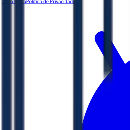
Ler a Bíblia
Política de Privacidade