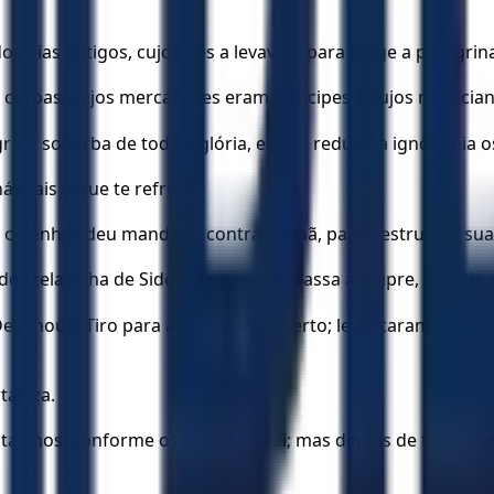
dos dias antigos, cujos pés a levavam para longe a peregrin
e coroas, cujos mercadores eram príncipes e cujos negocia
 a soberba de toda a glória, e para reduzir à ignomínia os 
há mais o que te refreie.
; o Senhor deu mandado contra Canaã, para destruir as suas
donzela, filha de Sidom; levanta-te, passa a Chipre, e ainda 
. Destinou a Tiro para as feras do deserto; levantaram as sua
taleza.
a anos, conforme os dias dum rei; mas depois de findos os