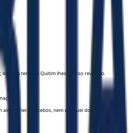
 desde a terra de Quitim lhes foi isso revelado.
 nações.
nem ainda criei mancebos, nem eduquei donzelas.