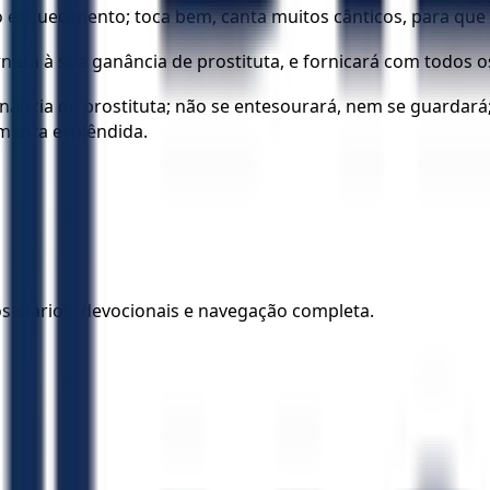
ao esquecimento; toca bem, canta muitos cânticos, para que 
ornará à sua ganância de prostituta, e fornicará com todos o
nância de prostituta; não se entesourará, nem se guardará
menta esplêndida.
los diários, devocionais e navegação completa.