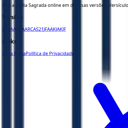
Leia a Bíblia Sagrada online em diversas versões. Versícu
Versões
ACF
AA
ARA
ARC
AS21
JFAA
KJA
KJF
Links
Ler a Bíblia
Política de Privacidade