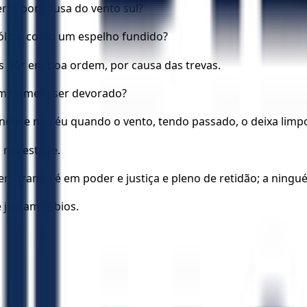
erra por causa do vento sul?
sólido como um espelho fundido?
s pôr em boa ordem, por causa das trevas.
a um homem ser devorado?
ndece no céu quando o vento, tendo passado, o deixa limp
 majestade.
rande é em poder e justiça e pleno de retidão; a ninguém
 julgam sábios.