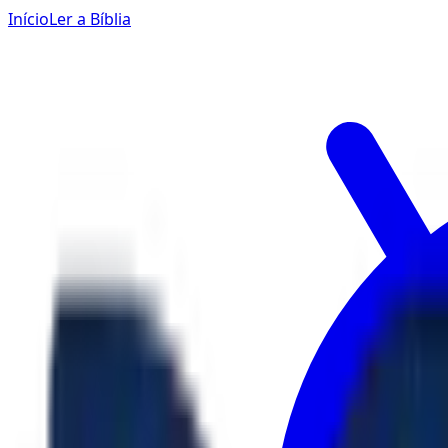
Início
Ler a Bíblia