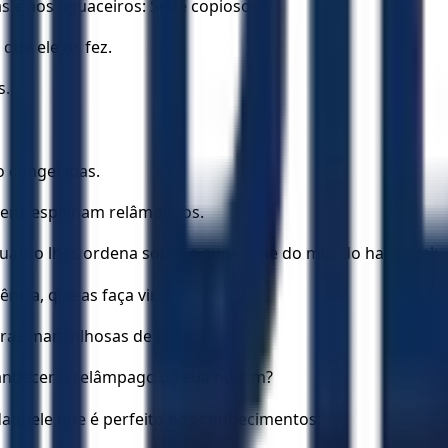
as e aos aguaceiros: Sede copiosos.
que ele os fez.
s.
o congeladas.
vens espalham relâmpagos.
uanto lhes ordena sobre a superfície do mundo habitável:
ncia, que as faça vir.
obras maravilhosas de Deus.
plandecer o relâmpago da sua nuvem?
daquele que é perfeito nos conhecimentos;