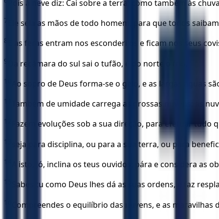
6
Pois à neve diz: Cai sobre a terra; como também às chuv
7
Ele sela as mãos de todo homem, para que todos saibam 
8
E as feras entram nos esconderijos e ficam nos seus covi
9
Da recâmara do sul sai o tufão, e do norte o frio.
10
Ao sopro de Deus forma-se o gelo, e as largas águas sã
11
Também de umidade carrega as grossas nuvens; as nu
12
Fazem evoluções sob a sua direção, para efetuar tudo q
13
seja para disciplina, ou para a sua terra, ou para beneficê
14
A isto, Jó, inclina os teus ouvidos; pára e considera as 
15
Sabes tu como Deus lhes dá as suas ordens, e faz res
16
Compreendes o equilíbrio das nuvens, e as maravilhas 