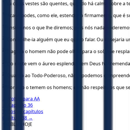
17
tu cujas vestes são quentes, quando há calma sobre a t
18
Acaso podes, como ele, estender o firmamento, que é 
19
Ensina-nos o que lhe diremos; pois nós nada poderemo
20
Contar-lhe-ia alguém que eu quero falar. Ou desejari
21
E agora o homem não pode olhar para o sol, que respla
22
Do norte vem o áureo esplendor; em Deus há tremenda
23
Quanto ao Todo-Poderoso, não o podemos compreender; g
24
Por isso o temem os homens; ele não respeita os que se
← Voltar para
AA
← Capítulo
36
Todos os capítulos
Capítulo
38
→
✝️
BÍBLIA HOJE