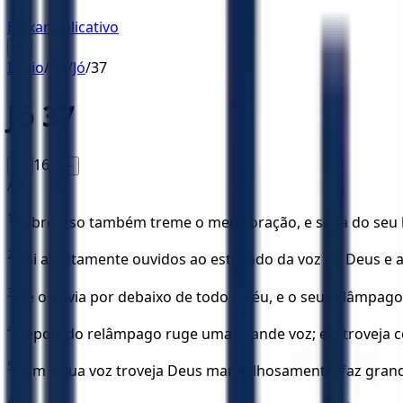
Baixar Aplicativo
☰
Início
/
AA
/
Jó
/
37
Jó
37
16
A-
A+
AA
1
Sobre isso também treme o meu coração, e salta do seu l
2
Dai atentamente ouvidos ao estrondo da voz de Deus e a
3
Ele o envia por debaixo de todo o céu, e o seu relâmpago 
4
Depois do relâmpago ruge uma grande voz; ele troveja co
5
Com a sua voz troveja Deus maravilhosamente; faz gra