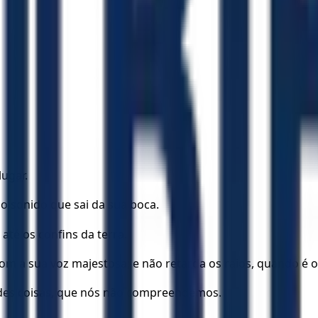
ugar.
o sonido que sai da sua boca.
até os confins da terra.
m a sua voz majestosa; e não retarda os raios, quando é o
ndes coisas, que nós não compreendemos.