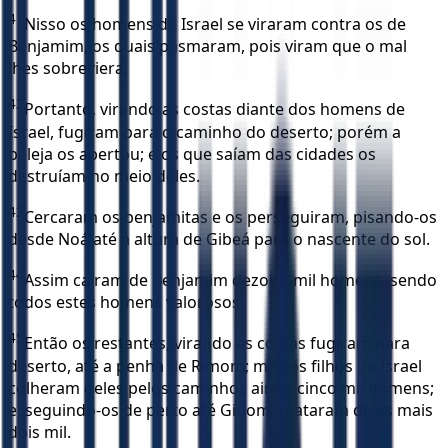
41
Nisso os homens de Israel se viraram contra os de
Benjamim, os quais pasmaram, pois viram que o mal
lhes sobreviera.
42
Portanto, virando as costas diante dos homens de
Israel, fugiram para o caminho do deserto; porém a
peleja os apertou; e os que saíam das cidades os
destruíam no meio deles.
43
Cercaram os benjamitas e os perseguiram, pisando-os
desde Noá até a altura de Gibeá para o nascente do sol.
44
Assim caíram de Benjamim dezoito mil homens, sendo
todos estes homens valorosos.
45
Então os restantes, virando as costas fugiram para
deserto, até a penha de Rimom; mas os filhos de Israel
colheram deles pelos caminhos ainda cinco mil homens;
e, seguindo-os de perto até Gidom, mataram deles mais
dois mil.