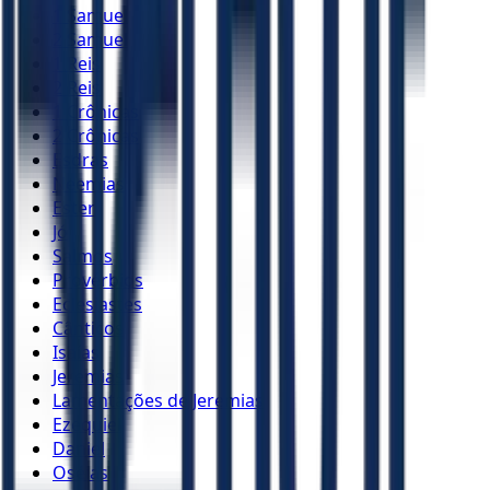
1 Samuel
2 Samuel
1 Reis
2 Reis
1 Crônicas
2 Crônicas
Esdras
Neemias
Ester
Jó
Salmos
Provérbios
Eclesiastes
Cânticos
Isaías
Jeremias
Lamentações de Jeremias
Ezequiel
Daniel
Oséias