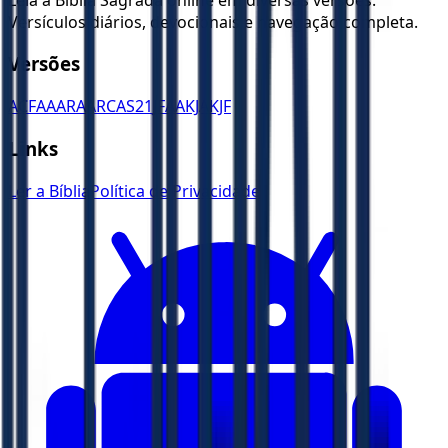
Versículos diários, devocionais e navegação completa.
Versões
ACF
AA
ARA
ARC
AS21
JFAA
KJA
KJF
Links
Ler a Bíblia
Política de Privacidade