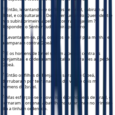
18
Então, levantando-se os filhos de Israel, subiram a
Betel, e consultaram a Deus, perguntando: Quem dentre
nós subirá primeiro a pelejar contra Benjamim ?
Respondeu o Senhor: Judá subirá primeiro.
19
Levantaram-se, pois, os filhos de Israel pela manhã, e
acamparam contra Gibeá.
20
E os homens de Israel saíram a pelejar contra os
benjamitas, e ordenaram a batalha contra eles ao pé de
Gibeá.
21
Então os filhos de Benjamim saíram de Gibeá, e
derrubaram por terra naquele dia vinte e dois mil
homens de Israel.
22
Mas esforçou-se o povo, isto é, os homens de Israel, e
tornaram a ordenar a batalha no lugar onde no primeiro
dia a tinham ordenado.