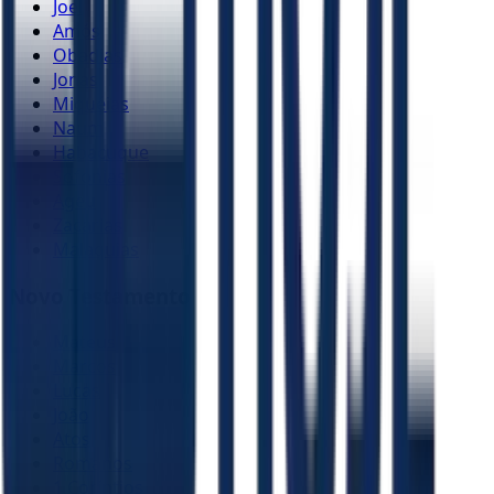
Joel
Amós
Obadias
Jonas
Miquéias
Naum
Habacuque
Sofonias
Ageu
Zacarias
Malaquias
Novo Testamento
Mateus
Marcos
Lucas
João
Atos
Romanos
1 Coríntios