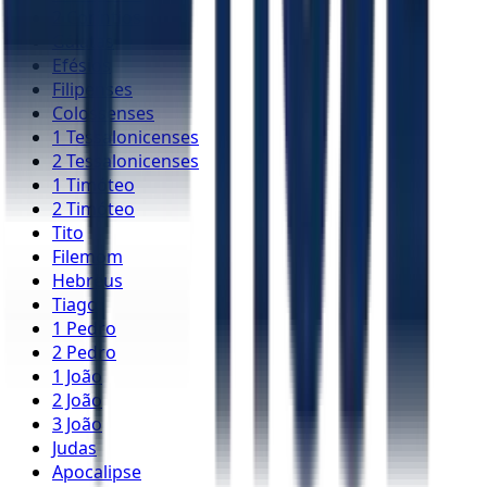
2 Coríntios
Gálatas
Efésios
Filipenses
Colossenses
1 Tessalonicenses
2 Tessalonicenses
1 Timóteo
2 Timóteo
Tito
Filemom
Hebreus
Tiago
1 Pedro
2 Pedro
1 João
2 João
3 João
Judas
Apocalipse