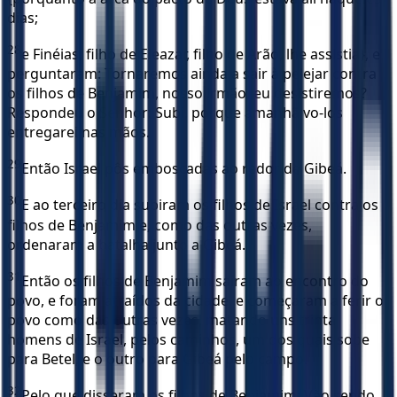
dias;
28
e Finéias, filho de Eleazar, filho de Arão, lhe assistia}, e
perguntaram: Tornaremos ainda a sair à pelejar contra
os filhos de Benjamim, nosso irmão, eu desistiremos?
Respondeu o Senhor: Subi, porque amanhã vo-los
entregarei nas mãos.
29
Então Israel pôs emboscadas ao redor de Gibeá.
30
E ao terceiro dia subiram os filhos de Israel contra os
filhos de Benjamim e, como das outras vezes,
ordenaram a batalha junto a Gibeá.
31
Então os filhos de Benjamim saíram ao encontro do
povo, e foram atraídos da cidade. e começaram a ferir o
povo como das outras vezes, matando uns trinta
homens de Israel, pelos caminhos, um dos quais sobe
para Betel, e o outro para Gibeá pelo campo.
32
Pelo que disseram os filhos de Benjamim: Vão sendo