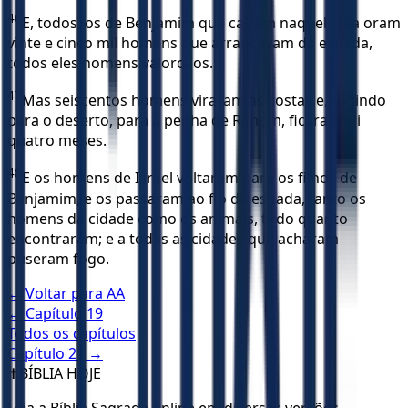
46
E, todos, os de Benjamim que caíram naquele dia oram
vinte e cinco mil homens que arrancavam da espada,
todos eles homens valorosos.
47
Mas seiscentos homens viraram as costas e, fugindo
para o deserto, para a penha de Rimom, ficaram ali
quatro meses.
48
E os homens de Israel voltaram para os filhos de
Benjamim, e os passaram ao fio da espada, tanto os
homens da cidade como os animais, tudo quanto
encontraram; e a todas as cidades que acharam
puseram fogo.
← Voltar para
AA
← Capítulo
19
Todos os capítulos
Capítulo
21
→
✝️
BÍBLIA HOJE
Leia a Bíblia Sagrada online em diversas versões.