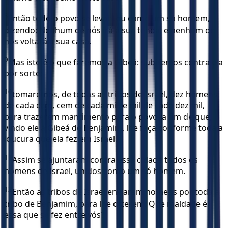
8
Então todo o povo se levantou como um só homem,
dizendo: Nenhum de nós irá à sua tenda, e nenhum de
nós voltará a sua casa.
9
Mas isto é o que faremos a Gibeá: subiremos contra ela
por sorte;
10
tomaremos, de todas as tribos de Israel, dez homens
de cada cem, cem de cada mil, e mil de cada dez mil,
para trazerem mantimento para o povo, a fim de que,
vindo ele a Gibeá de Benjamim, lhe faça conforme toda a
loucura que ela fez em Israel.
11
Assim se ajuntaram contra essa cidade todos os
homens de Israel, unidos como um só homem.
12
Então as tribos de Israel enviaram homens por toda a
tribo de Benjamim, para lhe dizerem: Que maldade é
essa que se fez entre vós?