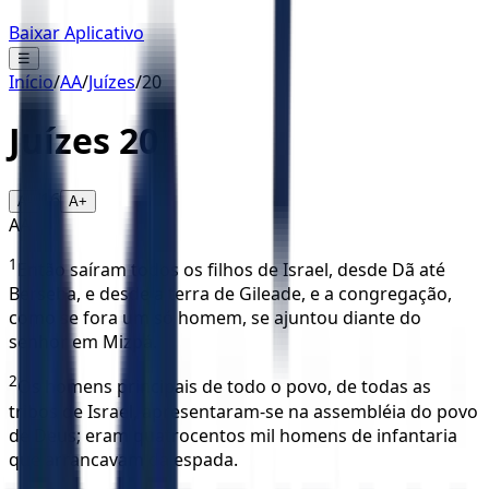
Baixar Aplicativo
☰
Início
/
AA
/
Juízes
/
20
Juízes
20
16
A-
A+
AA
1
Então saíram todos os filhos de Israel, desde Dã até
Berseba, e desde a terra de Gileade, e a congregação,
como se fora um só homem, se ajuntou diante do
senhor em Mizpá.
2
Os homens principais de todo o povo, de todas as
tribos de Israel, apresentaram-se na assembléia do povo
de Deus; eram quatrocentos mil homens de infantaria
que arrancavam da espada.