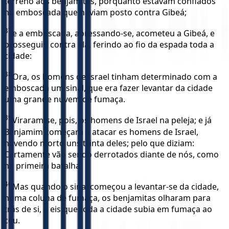
terreno aos benjamitas, porquanto estavam confiados
na emboscada que haviam posto contra Gibeá;
37
e a emboscada, apressando-se, acometeu a Gibeá, e
prosseguiu contra ela, ferindo ao fio da espada toda a
cidade:
38
Ora, os homens de Israel tinham determinado com a
emboscada um sinal, que era fazer levantar da cidade
uma grande nuvem de fumaça.
39
Viraram-se, pois, os homens de Israel na peleja; e já
Benjamim começara a atacar es homens de Israel,
havendo morto uns trinta deles; pelo que diziam:
Certamente vão sendo derrotados diante de nós, como
na primeira batalha.
40
Mas quando o sinal começou a levantar-se da cidade,
numa coluna de fumaça, os benjamitas olharam para
trás de si, e eis que toda a cidade subia em fumaça ao
céu.