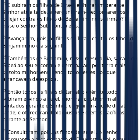
23
E subiram os filhos de Israel, e choraram perante o
Senhor até a tarde, e perguntaram-lhe: Tornaremos a
pelejar contra os filhos de Benjamim, nosso irmão? E
disse o Senhor: Subi contra eles.
24
Avançaram, pois, os filhos de Israel contra os filhos de
Benjamim, no dia seguinte.
25
Também os de Benjamim, nesse mesmo dia, saíram de
Gibeá ao seu encontro e derrubaram por terra mais
dezoito mil homens, sendo todos estes dos que
arrancavam da espada.
26
Então todos os filhos de Israel, o exército todo,
subiram e, vindo a Betel, choraram; estiveram ali
sentados perante o Senhor, e jejuaram aquele dia até a
tarde; e ofereceram holocaustos e ofertas pacíficas
perante ao Senhor.
27
Consultaram, pois, os filhos de Israel ao Senhor
{porquanto a arca do pacto de Deus estava ali naqueles