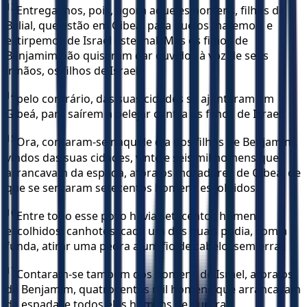
13
Entregai-nos, pois, agora aqueles homens, filhos de
Belial, que estão em Gibeá, para que os matemos, e
extirpemos de Israel este mal. Mas os filhos de
Benjamim não quiseram dar ouvidos à voz de seus
irmãos, os filhos de Israel;
14
pelo contrário, das suas cidades se ajuntaram em
Gibeá, para saírem a pelejar contra os filhos de Israel:
15
Ora, contaram-se naquele dia dos filhos de Benjamim,
vindos das suas cidades, vinte e seis mil homens que
arrancavam da espada, afora os moradores de Gibeá, de
que se sentaram setecentos homens escolhidos.
16
Entre todo esse povo havia setecentos homens
escolhidos, canhotos, cada um dos quais podia, com a
funda, atirar uma pedra a um fio de cabelo, sem errar.
17
Contaram-se também dos homens de Israel, afora os
de Benjamim, quatrocentos mil homens que arrancavam
da espada, e todos eles homens de guerra.