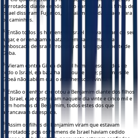
derrotados diante de nós como dantes. Mas os filhos de
Israel disseram: Fujamos, e atraiamo-los da cidade para
os caminhos.
33
Então todos os homens de Israel se levantaram do seu
lugar, e ordenaram a batalha em Baal-Tamar; e a
emboscada de Israel irrompeu do seu lugar, a oeste de
Geba.
34
Vieram contra Gibeá dez mil homens escolhidos de
todo o Israel, e a batalha tornou-se rude; porém os de
Gibeá não sabiam que o mal lhes sobrevinha.
35
Então o Senhor derrotou a Benjamim diante dos filhos
de Israel, que destruíram naquele dia vinte e cinco mil e
cem homens de Benjamim, todos estes dos que
arrancavam da espada.
36
Assim os filhos de Benjamim viram que estavam
derrotados; pois os homens de Israel haviam cedido