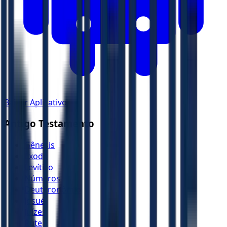
Baixar Aplicativo
Antigo Testamento
Gênesis
Êxodo
Levítico
Números
Deuteronômio
Josué
Juízes
Rute