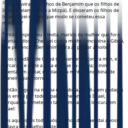
3
{Ora, ouviram os filhos de Benjamim que os filhos de
Israel haviam subido a Mizpá}. E disseram os filhos de
Israel: Dizei-nos, de que modo se cometeu essa
maldade?
4
Então respondeu o levita, marido da mulher que fora
morta, e disse: Cheguei com a minha concubina a Gibeá,
que pertence a Benjamim, para ali passar a noite;
5
e os cidadãos de Gibeá se levantaram contra mim, e
cercaram e noite a casa em que eu estava; a mim
intentaram matar, e violaram a minha concubina, de
maneira que morreu.
6
Então peguei na minha concubina, dividi-a em pedaços
e os enviei por todo o país da herança de Israel,
porquanto cometeram tal abominação e loucura em
Israel:
7
Eis aqui estais todos vós, ó filhos de Israel; dai a vossa
palavra e conselho neste caso.