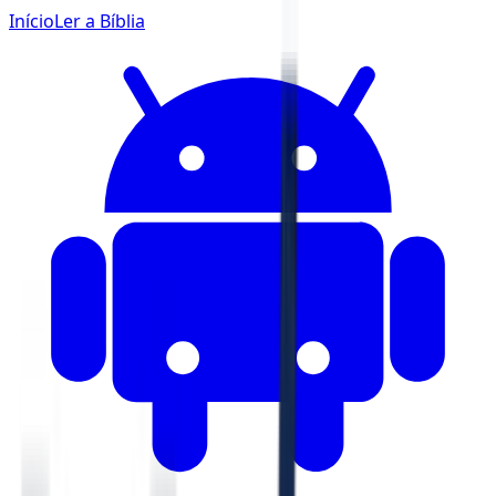
Início
Ler a Bíblia