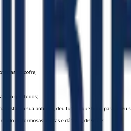
ofertas no cofre;
ais do que todos;
s esta, da sua pobreza, deu tudo o que tinha para o seu s
ornado de formosas pedras e dádivas, disse ele: