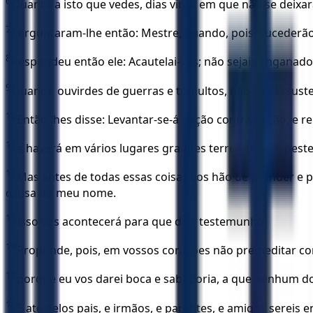
6
Quanto a isto que vedes, dias virão em que não se deixar
7
Perguntaram-lhe então: Mestre, quando, pois, sucederão 
8
Respondeu então ele: Acautelai-vos; não sejais enganad
9
Quando ouvirdes de guerras e tumultos, não vos assustei
10
Então lhes disse: Levantar-se-á nação contra nação, e re
11
e haverá em vários lugares grandes terremotos, e pest
12
Mas antes de todas essas coisas vos hão de prender e p
causa do meu nome.
13
Isso vos acontecerá para que deis testemunho.
14
Proponde, pois, em vossos corações não premeditar com
15
porque eu vos darei boca e sabedoria, a que nenhum dos
16
E até pelos pais, e irmãos, e parentes, e amigos sereis 