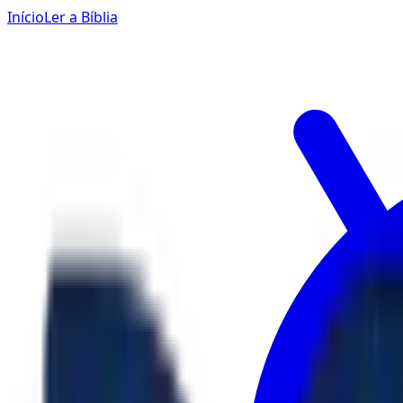
Início
Ler a Bíblia