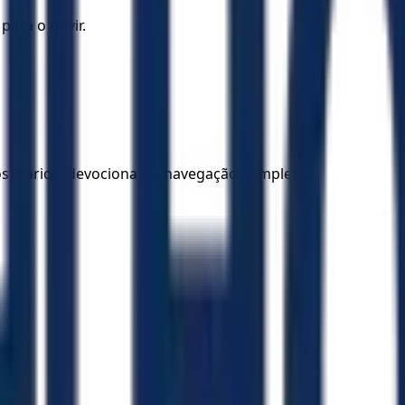
para o ouvir.
los diários, devocionais e navegação completa.