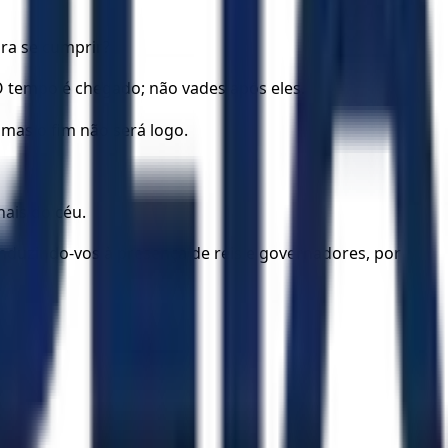
ara se cumprir?
O tempo é chegado; não vades após eles.
 mas o fim não será logo.
ais do céu.
onduzindo-vos à presença de reis e governadores, por