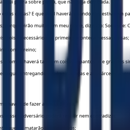
á aqui pedra sobre pedra, que não seja derribada.
estas coisas? E que sinal haverá, quando elas estiverem p
os; porque virão muitos em meu nome, dizendo: Sou eu; e: 
s; pois é necessário que primeiro aconteçam essas coisas;
ino contra reino;
es e fomes; haverá também coisas espantosas, e grandes sin
erseguir, entregando-vos às sinagogas e aos cárceres, e c
o haveis de fazer a vossa defesa;
 vossos adversário poderá resistir nem contradizer.
entregues; e matarão alguns de vós;