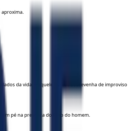
e aproxima.
dados da vida, e aquele dia vos sobrevenha de improviso
tar em pé na presença do Filho do homem.