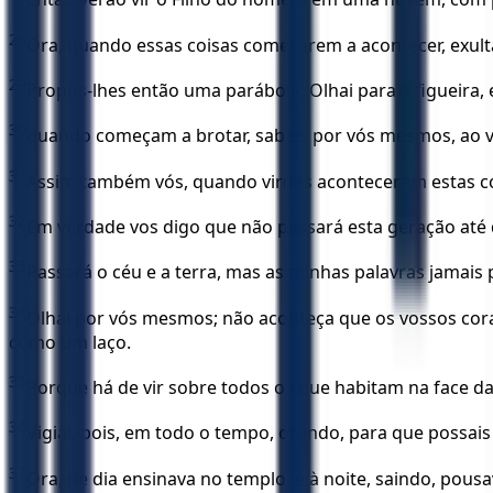
28
Ora, quando essas coisas começarem a acontecer, exulta
29
Propôs-lhes então uma parábola: Olhai para a figueira, 
30
quando começam a brotar, sabeis por vós mesmos, ao vê-
31
Assim também vós, quando virdes acontecerem estas coi
32
Em verdade vos digo que não passará esta geração até 
33
Passará o céu e a terra, mas as minhas palavras jamais 
34
Olhai por vós mesmos; não aconteça que os vossos cora
como um laço.
35
Porque há de vir sobre todos os que habitam na face da
36
Vigiai, pois, em todo o tempo, orando, para que possai
37
Ora, de dia ensinava no templo, e à noite, saindo, pou