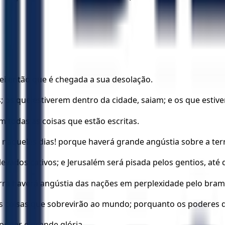
ei então que é chegada a sua desolação.
; os que estiverem dentro da cidade, saiam; e os que esti
 todas as coisas que estão escritas.
aqueles dias! porque haverá grande angústia sobre a terra
 levados cativos; e Jerusalém será pisada pelos gentios, a
a terra haverá angústia das nações em perplexidade pelo bra
as coisas que sobrevirão ao mundo; porquanto os poderes 
oder e grande glória.