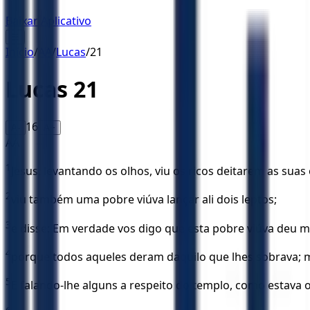
Baixar Aplicativo
☰
Início
/
AA
/
Lucas
/
21
Lucas
21
16
A-
A+
AA
1
Jesus, levantando os olhos, viu os ricos deitarem as suas 
2
viu também uma pobre viúva lançar ali dois leptos;
3
e disse: Em verdade vos digo que esta pobre viúva deu m
4
porque todos aqueles deram daquilo que lhes sobrava; ma
5
E falando-lhe alguns a respeito do templo, como estava 