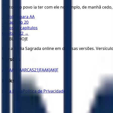
38
E todo o povo ia ter com ele no templo, de manhã cedo, 
← Voltar para
AA
← Capítulo
20
Todos os capítulos
Capítulo
22
→
✝️
BÍBLIA HOJE
Leia a Bíblia Sagrada online em diversas versões. Versícu
Versões
ACF
AA
ARA
ARC
AS21
JFAA
KJA
KJF
Links
Ler a Bíblia
Política de Privacidade