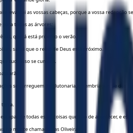
i e levantai as vossas cabeças, porque a vossa redenção s
e para todas as árvores;
las, que já está próximo o verão.
sas, sabei que o reino de Deus está próximo.
que tudo isso se cumpra.
passarão.
ções se carreguem de glutonaria, de embriaguez, e dos cui
 terra.
s escapar de todas estas coisas que hão de acontecer, e es
sava no monte chamado das Oliveiras.