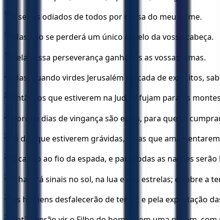
17
e sereis odiados de todos por causa do meu nome.
18
Mas não se perderá um único cabelo da vossa cabeça.
19
Pela vossa perseverança ganhareis as vossas almas.
20
Mas, quando virdes Jerusalém cercada de exércitos, sab
21
Então, os que estiverem na Judéia fujam para os montes
22
Porque dias de vingança são estes, para que se cumpram
23
Ai das que estiverem grávidas, e das que amamentarem n
24
E cairão ao fio da espada, e para todas as nações serão
25
E haverá sinais no sol, na lua e nas estrelas; e sobre 
26
os homens desfalecerão de terror, e pela expectação d
27
Então verão vir o Filho do homem em uma nuvem, com p