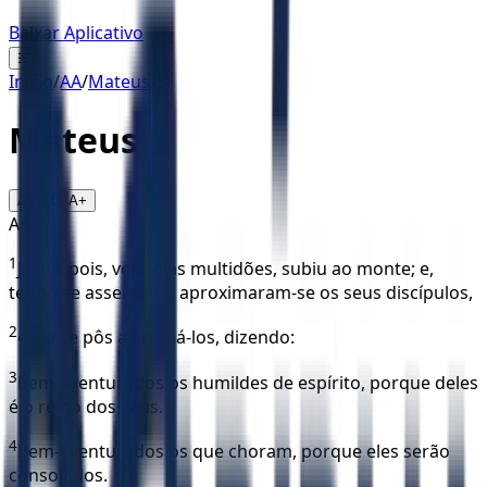
Baixar Aplicativo
☰
Início
/
AA
/
Mateus
/
5
Mateus
5
16
A-
A+
AA
1
Jesus, pois, vendo as multidões, subiu ao monte; e,
tendo se assentado, aproximaram-se os seus discípulos,
2
e ele se pôs a ensiná-los, dizendo:
3
Bem-aventurados os humildes de espírito, porque deles
é o reino dos céus.
4
Bem-aventurados os que choram, porque eles serão
consolados.