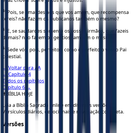
46
Pois, se amardes aos que vos amam, que recompensa
tereis? não fazem os publicanos também o mesmo?
47
E, se saudardes somente os vossos irmãos, que fazeis
demais? não fazem os gentios também o mesmo?
48
Sede vós, pois, perfeitos, como é perfeito o vosso Pai
celestial.
← Voltar para
AA
← Capítulo
4
Todos os capítulos
Capítulo
6
→
✝️
BÍBLIA HOJE
Leia a Bíblia Sagrada online em diversas versões.
Versículos diários, devocionais e navegação completa.
Versões