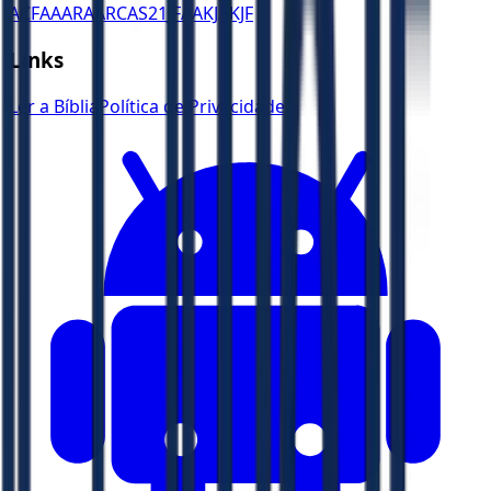
ACF
AA
ARA
ARC
AS21
JFAA
KJA
KJF
Links
Ler a Bíblia
Política de Privacidade