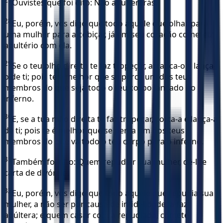
27
Ouvistes que foi dito: Não adulterarás.
28
Eu, porém, vos digo que todo aquele que olhar para
uma mulher para a cobiçar, já em seu coração cometeu
adultério com ela.
29
Se o teu olho direito te faz tropeçar, arranca-o e lança-
o de ti; pois te é melhor que se perca um dos teus
membros do que seja todo o teu corpo lançado no
inferno.
30
E, se a tua mão direita te faz tropeçar, corta-a e lança-a
de ti; pois te é melhor que se perca um dos teus
membros do que vá todo o teu corpo para o inferno.
31
Também foi dito: Quem repudiar sua mulher, dê-lhe
carta de divórcio.
32
Eu, porém, vos digo que todo aquele que repudia sua
mulher, a não ser por causa de infidelidade, a faz
adúltera; e quem casar com a repudiada, comete