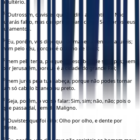
adultério.
33
Outrossim, ouvistes que foi dito aos antigos: Não
jurarás falso, mas cumprirás para com o Senhor os teus
juramentos.
34
Eu, porém, vos digo que de maneira nenhuma jureis;
nem pelo céu, porque é o trono de Deus;
35
nem pela terra, porque é o escabelo de seus pés; nem
por Jerusalém, porque é a cidade do grande Rei;
36
nem jures pela tua cabeça, porque não podes tornar
um só cabelo branco ou preto.
37
Seja, porém, o vosso falar: Sim, sim; não, não; pois o
que passa daí, vem do Maligno.
38
Ouvistes que foi dito: Olho por olho, e dente por
dente.
39