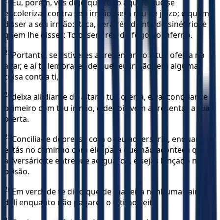
Eu, porém, vos digo que todo aquele que se
encolerizar contra seu irmão, será réu de juízo; e quem
disser a seu irmão: Raca, será réu diante do sinédrio; e
quem lhe disser: Tolo, será réu do fogo do inferno.
23
Portanto, se estiveres apresentando a tua oferta no
altar, e aí te lembrares de que teu irmão tem alguma
coisa contra ti,
24
deixa ali diante do altar a tua oferta, e vai conciliar-te
primeiro com teu irmão, e depois vem apresentar a tua
oferta.
25
Concilia-te depressa com o teu adversário, enquanto
estás no caminho com ele; para que não aconteça que o
adversário te entregue ao guarda, e sejas lançado na
prisão.
26
Em verdade te digo que de maneira nenhuma sairás
dali enquanto não pagares o último ceitil.