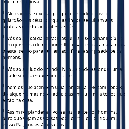
por minha causa.
12
Alegrai-vos e exultai, porque é grande o vosso
galardão nos céus; porque assim perseguiram aos
profetas que foram antes de vós.
13
Vós sois o sal da terra; mas se o sal se tornar insípido,
com que se há de restaurar-lhe o sabor? para nada mais
presta, senão para ser lançado fora, e ser pisado pelos
homens.
14
Vós sois a luz do mundo. Não se pode esconder uma
cidade situada sobre um monte;
15
nem os que acendem uma candeia a colocam debaixo
do alqueire, mas no velador, e assim ilumina a todos que
estão na casa.
16
Assim resplandeça a vossa luz diante dos homens,
para que vejam as vossas boas obras, e glorifiquem a
vosso Pai, que está nos céus.