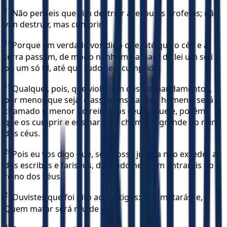
17
Não penseis que vim destruir a lei ou os profetas; não
vim destruir, mas cumprir.
18
Porque em verdade vos digo que, até que o céu e a
terra passem, de modo nenhum passará da lei um só i
ou um só til, até que tudo seja cumprido.
19
Qualquer, pois, que violar um destes mandamentos,
por menor que seja, e assim ensinar aos homens, será
chamado o menor no reino dos céus; aquele, porém,
que os cumprir e ensinar será chamado grande no reino
dos céus.
20
Pois eu vos digo que, se a vossa justiça não exceder a
dos escribas e fariseus, de modo nenhum entrareis no
reino dos céus.
21
Ouvistes que foi dito aos antigos: Não matarás; e,
Quem matar será réu de juízo.
22