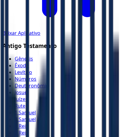
Baixar Aplicativo
Antigo Testamento
Gênesis
Êxodo
Levítico
Números
Deuteronômio
Josué
Juízes
Rute
1 Samuel
2 Samuel
1 Reis
2 Reis