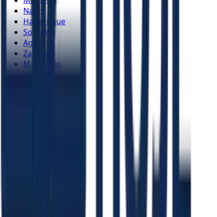
Naum
Habacuque
Sofonias
Ageu
Zacarias
Malaquias
Novo Testamento
Mateus
Marcos
Lucas
João
Atos
Romanos
1 Coríntios
2 Coríntios
Gálatas
Efésios
Filipenses