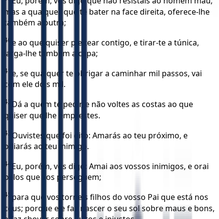
Eu, porém, vos digo que não resistais ao homem mau;
mas a qualquer que te bater na face direita, oferece-lhe
também a outra;
40
e ao que quiser pleitear contigo, e tirar-te a túnica,
larga-lhe também a capa;
41
e, se qualquer te obrigar a caminhar mil passos, vai
com ele dois mil.
42
Dá a quem te pedir, e não voltes as costas ao que
quiser que lhe emprestes.
43
Ouvistes que foi dito: Amarás ao teu próximo, e
odiarás ao teu inimigo.
44
Eu, porém, vos digo: Amai aos vossos inimigos, e orai
pelos que vos perseguem;
45
para que vos torneis filhos do vosso Pai que está nos
céus; porque ele faz nascer o seu sol sobre maus e bons,
e faz chover sobre justos e injustos.