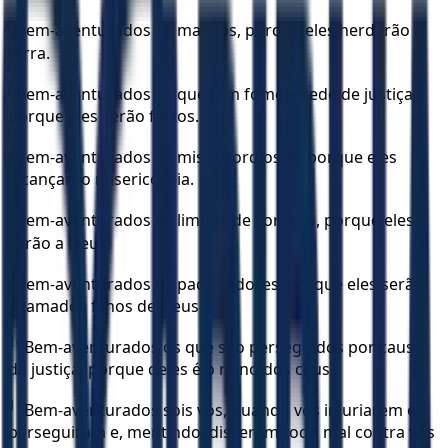
5
Bem-aventurados os mansos, porque eles herdarão a
terra.
6
Bem-aventurados os que têm fome e sede de justiça
porque eles serão fartos.
7
Bem-aventurados os misericordiosos, porque eles
alcançarão misericórdia.
8
Bem-aventurados os limpos de coração, porque eles
verão a Deus.
9
Bem-aventurados os pacificadores, porque eles serão
chamados filhos de Deus.
10
Bem-aventurados os que são perseguidos por causa
da justiça, porque deles é o reino dos céus.
11
Bem-aventurados sois vós, quando vos injuriarem e
perseguiram e, mentindo, disserem todo mal contra vós