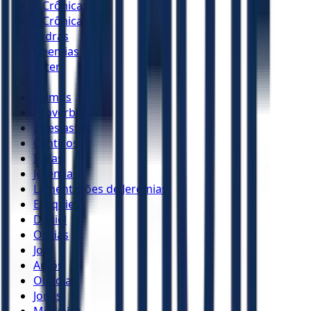
1 Crônicas
2 Crônicas
Esdras
Neemias
Ester
Jó
Salmos
Provérbios
Eclesiastes
Cânticos
Isaías
Jeremias
Lamentações de Jeremias
Ezequiel
Daniel
Oséias
Joel
Amós
Obadias
Jonas
Miquéias