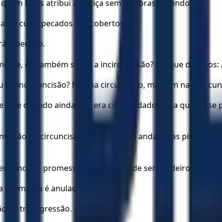
em Deus atribui a justiça sem as obras, dizendo:
s, e cujos pecados são cobertos.
á o pecado.
mente, ou também sobre a incircuncisão? Porque dizemos: A
u na incircuncisão? Não na circuncisão, mas sim na incircun
que teve quando ainda não era circuncidado, para que fosse 
te são da circuncisão, mas também andam nas pisadas daqu
cendência, a promessa de que havia de ser herdeiro do mund
e a promessa é anulada.
ão há transgressão.