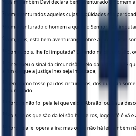
6
assim também Davi declara bem-aventurado o homem a qu
7
Bem-aventurados aqueles cujas iniqüidades são perdoada
8
Bem-aventurado o homem a quem o Senhor não imputar
9
Vem, pois, esta bem-aventurança sobre a circuncisão so
10
Como, pois, lhe foi imputada? Estando na circuncisão, o
11
E recebeu o sinal da circuncisão, selo da justiça da fé 
a fim de que a justiça lhes seja imputada,
12
bem como fosse pai dos circuncisos, dos que não somen
circuncidado.
13
Porque não foi pela lei que veio a Abraão, ou à sua des
14
Pois, se os que são da lei são herdeiros, logo a fé é vã 
15
Porque a lei opera a ira; mas onde não há lei também n