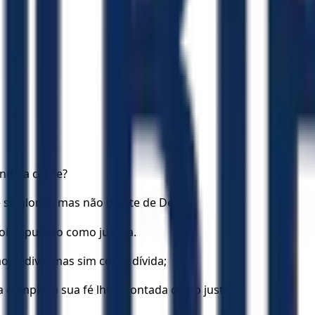
undo a carne?
 se gloriar, mas não diante de Deus.
 foi imputado como justiça.
o dádiva, mas sim como dívida;
 o ímpio, a sua fé lhe é contada como justiça;