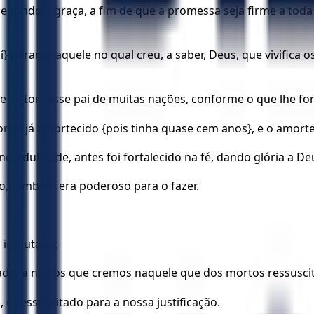
segundo a graça, a fim de que a promessa seja firme a tod
í} perante aquele no qual creu, a saber, Deus, que vivifica
e se tornasse pai de muitas nações, conforme o que lhe for
orpo já amortecido {pois tinha quase cem anos}, e o amort
credulidade, antes foi fortalecido na fé, dando glória a De
o, também era poderoso para o fazer.
i imputado;
o, a nós os que cremos naquele que dos mortos ressuscit
 e ressuscitado para a nossa justificação.