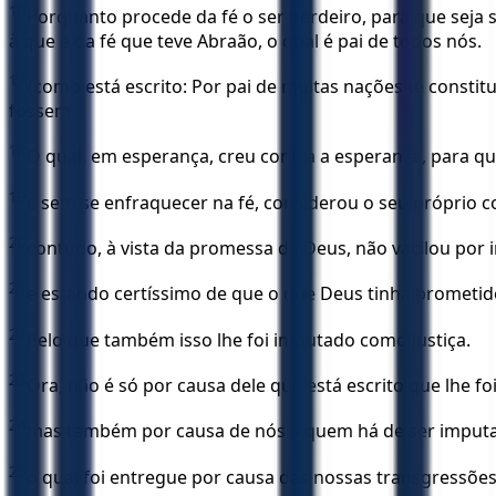
16
Porquanto procede da fé o ser herdeiro, para que seja 
à que é da fé que teve Abraão, o qual é pai de todos nós.
17
{como está escrito: Por pai de muitas nações te constitu
fossem.
18
O qual, em esperança, creu contra a esperança, para qu
19
e sem se enfraquecer na fé, considerou o seu próprio c
20
contudo, à vista da promessa de Deus, não vacilou por in
21
e estando certíssimo de que o que Deus tinha prometid
22
Pelo que também isso lhe foi imputado como justiça.
23
Ora, não é só por causa dele que está escrito que lhe fo
24
mas também por causa de nós a quem há de ser imputad
25
o qual foi entregue por causa das nossas transgressões,