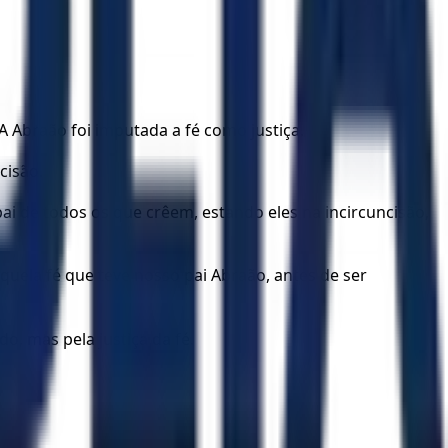
 Abraão foi imputada a fé como justiça.
cisão.
pai de todos os que crêem, estando eles na incircuncisão,
ela fé que teve nosso pai Abraão, antes de ser
o, mas pela justiça da fé.