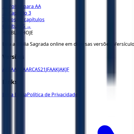
← Voltar para
AA
← Capítulo
3
Todos os capítulos
Capítulo
5
→
✝️
BÍBLIA HOJE
Leia a Bíblia Sagrada online em diversas versões. Versícu
Versões
ACF
AA
ARA
ARC
AS21
JFAA
KJA
KJF
Links
Ler a Bíblia
Política de Privacidade