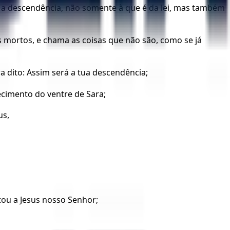
a a descendência, não somente à que é da lei, mas também
 os mortos, e chama as coisas que não são, como se já
a dito: Assim será a tua descendência;
ecimento do ventre de Sara;
us,
ou a Jesus nosso Senhor;