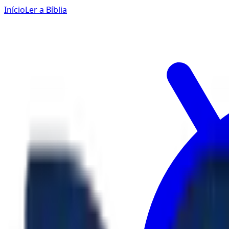
Início
Ler a Bíblia