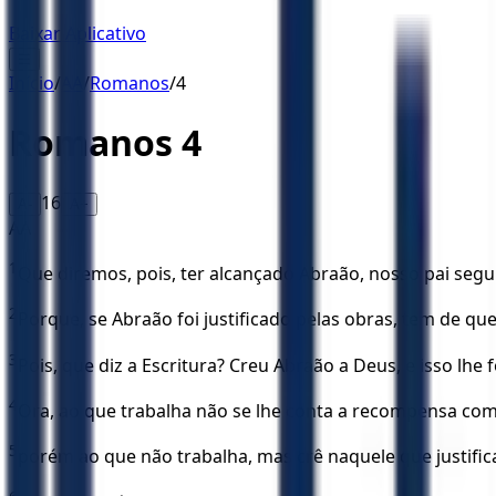
Baixar Aplicativo
☰
Início
/
AA
/
Romanos
/
4
Romanos
4
16
A-
A+
AA
1
Que diremos, pois, ter alcançado Abraão, nosso pai seg
2
Porque, se Abraão foi justificado pelas obras, tem de que
3
Pois, que diz a Escritura? Creu Abraão a Deus, e isso lhe
4
Ora, ao que trabalha não se lhe conta a recompensa com
5
porém ao que não trabalha, mas crê naquele que justifica