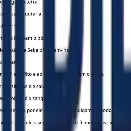
ue regam a terra.
z enquanto durar a lua.
da terra.
nimigos lambam o pó.
s de Sabá e de Seba ofereçam-lhe dons.
o sirvam.
mbém ao aflito e ao que não tem quem o ajude.
ecessitados ele salva.
 seus olhos é o sangue deles.
amente se faça por ele oração, e o bendigam em todo o tempo
montes; ondule o seu fruto como o Líbano, e das cidades f