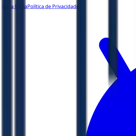
Ler a Bíblia
Política de Privacidade