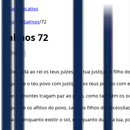
Baixar Aplicativo
☰
Início
/
AA
/
Salmos
/
72
Salmos
72
16
A-
A+
AA
1
Ó Deus, dá ao rei os teus juízes, e a tua justiça ao filho do
2
Julgue ele o teu povo com justiça, e os teus pobres com 
3
Que os montes tragam paz ao povo, como também os out
4
Julgue ele os aflitos do povo, salve os filhos do necessit
5
Viva ele enquanto existir o sol, e enquanto durar a lua, p