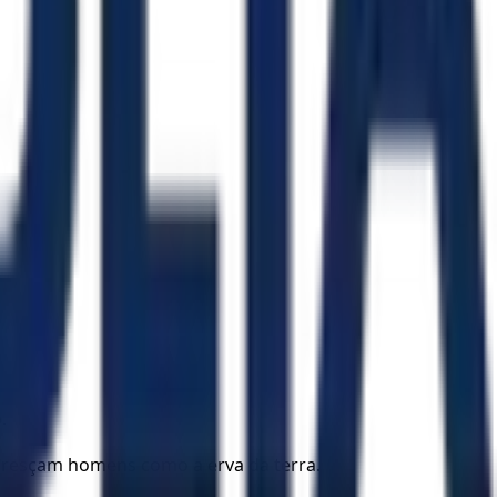
.
loresçam homens como a erva da terra.