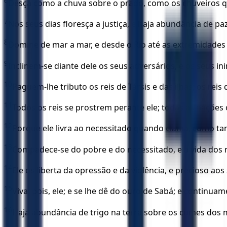
6
Desça como a chuva sobre o prado, como os chuveiros q
7
Nos seus dias floresça a justiça, e haja abundância de pa
8
Domine de mar a mar, e desde o Rio até as extremidades 
9
Inclinem-se diante dele os seus adversários, e os seus i
10
Paguem-lhe tributo os reis de Társis e das ilhas; os rei
11
Todos os reis se prostrem perante ele; todas as nações 
12
Porque ele livra ao necessitado quando clama, como ta
13
Compadece-se do pobre e do necessitado, e a vida dos n
14
Ele os liberta da opressão e da violência, e precioso aos
15
Viva, pois, ele; e se lhe dê do ouro de Sabá; e continu
16
Haja abundância de trigo na terra sobre os cumes dos 