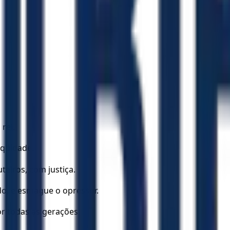
 rei.
eqüidade.
eiros, com justiça.
ado, e esmague o opressor.
or todas as gerações.