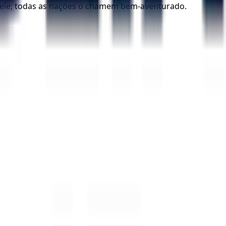
ele; todas as nações o chamem bem-aventurado.