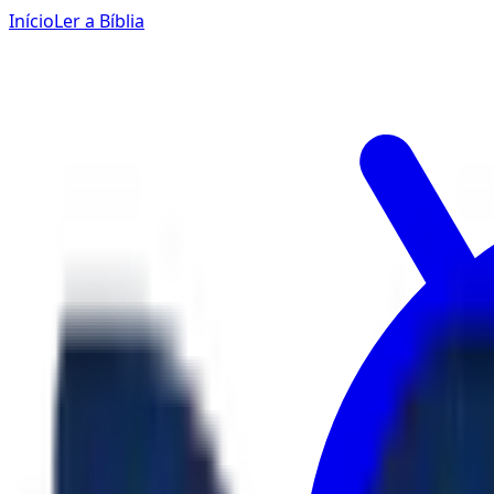
Início
Ler a Bíblia