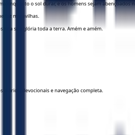
ma enquanto o sol durar, e os homens sejam abençoados n
ue faz maravilhas.
-se da sua glória toda a terra. Amém e amém.
los diários, devocionais e navegação completa.