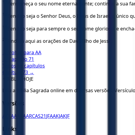
17
Permaneça o seu nome eternamente; continue a sua fa
18
Bendito seja o Senhor Deus, o Deus de Israel, o único q
19
Bendito seja para sempre o seu nome glorioso, e encha
20
Findam aqui as orações de Davi, filho de Jessé.
← Voltar para
AA
← Capítulo
71
Todos os capítulos
Capítulo
73
→
✝️
BÍBLIA HOJE
Leia a Bíblia Sagrada online em diversas versões. Versícu
Versões
ACF
AA
ARA
ARC
AS21
JFAA
KJA
KJF
Links