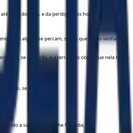
té o dia do juízo, e da perdição dos homens ímpios.
erendo que alguns se percam, senão que todos venham a
dendo, se desfarão, e a terra, e as obras que nela há, se
 ardendo, se fundirão?
egundo a sabedoria que lhe foi dada;