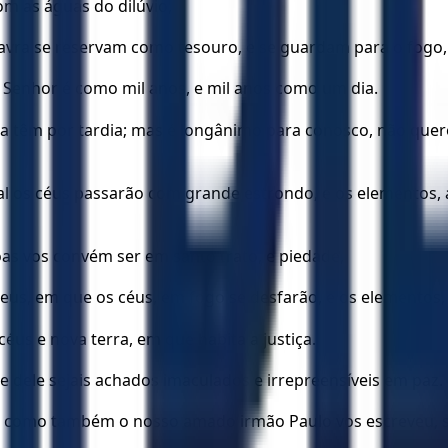
m as águas do dilúvio,
vra se reservam como tesouro, e se guardam para o fogo, a
 Senhor é como mil anos, e mil anos como um dia.
 a têm por tardia; mas é longânimo para conosco, não qu
l os céus passarão com grande estrondo, e os elementos, ar
oas vos convém ser em santo trato, e piedade,
eus, em que os céus, em fogo se desfarão, e os elementos,
s e nova terra, em que habita a justiça.
e dele sejais achados imaculados e irrepreensíveis em paz.
; como também o nosso amado irmão Paulo vos escreveu, s