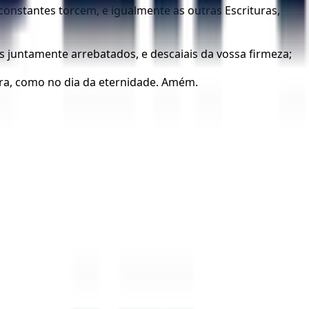
nconstantes torcem, e igualmente as outras Escrituras,
 juntamente arrebatados, e descaiais da vossa firmeza;
gora, como no dia da eternidade. Amém.