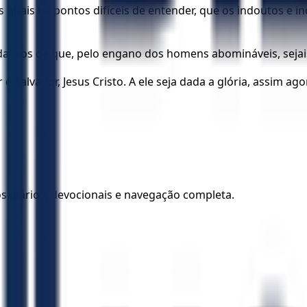
s quais há pontos difíceis de entender, que os indoutos e i
ai-vos de que, pelo engano dos homens abomináveis, sejais
 Salvador, Jesus Cristo. A ele seja dada a glória, assim a
los diários, devocionais e navegação completa.