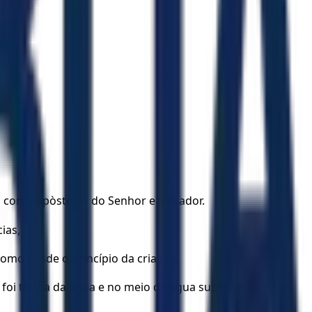
 como apòstolos do Senhor e Salvador.
ias,
mo desde o princípio da criação.
 foi tirada da água e no meio da água subsiste.