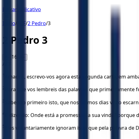
Baixar Aplicativo
☰
Início
/
ACF
/
2 Pedro
/
3
2 Pedro
3
16
A-
A+
ACF
1
Amados, escrevo-vos agora esta segunda carta, em amba
2
Para que vos lembreis das palavras que primeiramente f
3
Sabendo primeiro isto, que nos últimos dias virão esca
4
E dizendo: Onde está a promessa da sua vinda? porque d
5
Eles voluntariamente ignoram isto, que pela palavra de De