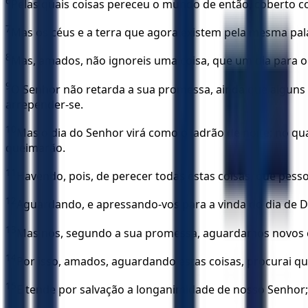
6
Pelas quais coisas pereceu o mundo de então, coberto co
7
Mas os céus e a terra que agora existem pela mesma pala
8
Mas, amados, não ignoreis uma coisa, que um dia para o
9
O Senhor não retarda a sua promessa, ainda que alguns
arrepender-se.
10
Mas o dia do Senhor virá como o ladrão de noite; no qua
queimarão.
11
Havendo, pois, de perecer todas estas coisas, que pess
12
Aguardando, e apressando-vos para a vinda do dia de D
13
Mas nós, segundo a sua promessa, aguardamos novos céu
14
Por isso, amados, aguardando estas coisas, procurai qu
15
E tende por salvação a longanimidade de nosso Senhor