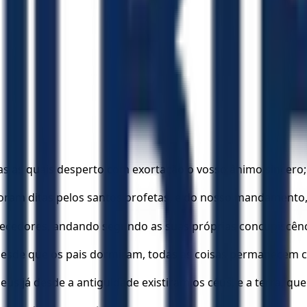
s as quais desperto com exortação o vosso ânimo sincero;
oram ditas pelos santos profetas, e do nosso mandamento,
rnecedores, andando segundo as suas próprias concupiscênc
esde que os pais dormiram, todas as coisas permanecem co
us já desde a antiguidade existiram os céus, e a terra, que