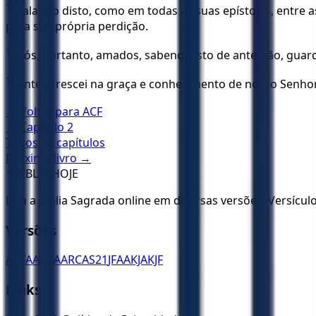
16
Falando disto, como em todas as suas epístolas, entre a
para sua própria perdição.
17
Vós, portanto, amados, sabendo isto de antemão, guard
18
Antes crescei na graça e conhecimento de nosso Senhor e
← Voltar para
ACF
← Capítulo
2
Todos os capítulos
Próximo livro →
✝️
BÍBLIA HOJE
Leia a Bíblia Sagrada online em diversas versões. Versícu
Versões
ACF
AA
ARA
ARC
AS21
JFAA
KJA
KJF
Links