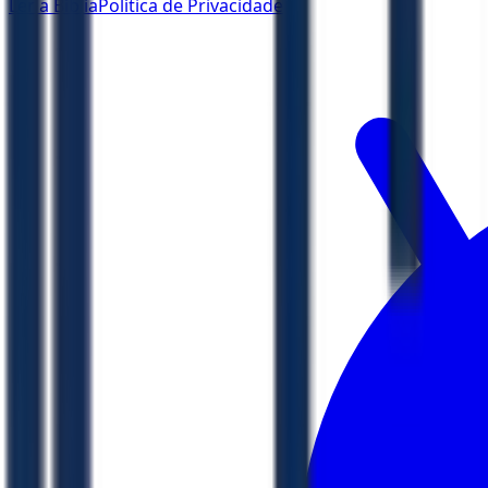
Ler a Bíblia
Política de Privacidade