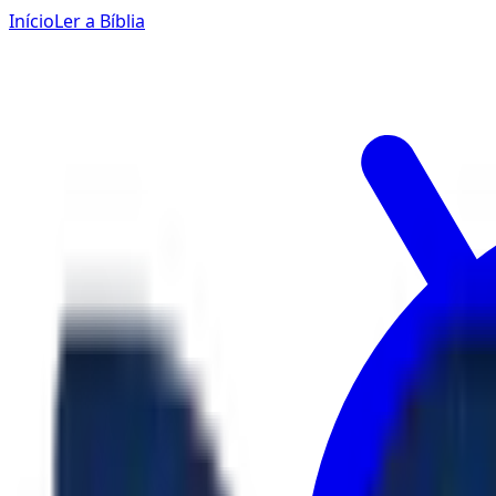
Início
Ler a Bíblia