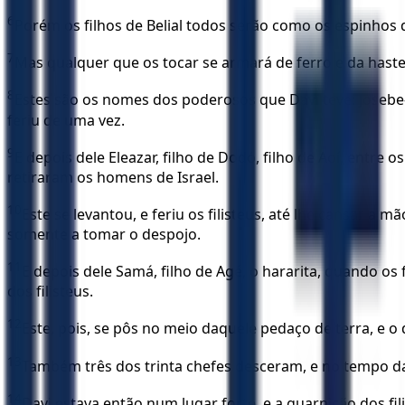
6
Porém os filhos de Belial todos serão como os espinhos
7
Mas qualquer que os tocar se armará de ferro e da hast
8
Estes são os nomes dos poderosos que Davi teve: Josebe-B
feriu de uma vez.
9
E depois dele Eleazar, filho de Dodó, filho de Aoí, entre
retiraram os homens de Israel.
10
Este se levantou, e feriu os filisteus, até lhe cansar a
somente a tomar o despojo.
11
E depois dele Samá, filho de Agé, o hararita, quando os
dos filisteus.
12
Este, pois, se pôs no meio daquele pedaço de terra, e o 
13
Também três dos trinta chefes desceram, e no tempo da 
14
Davi estava então num lugar forte, e a guarnição dos fi