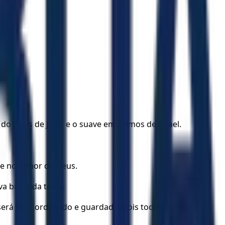
o do Deus de Jacó, e o suave em salmos de Israel.
ne no temor de Deus.
a brota da terra.
 será bem ordenado e guardado, pois toda a minha