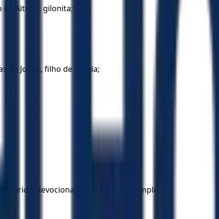
 de Aitofel, gilonita;
s de Joabe, filho de Zeruia;
los diários, devocionais e navegação completa.