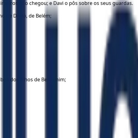
primeiros não chegou; e Davi o pôs sobre os seus guardas.
ilho de Dodó, de Belém;
 Gibeá dos filhos de Benjamim;