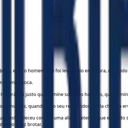
de Jessé, e diz o homem que foi levantado em altura, o ungid
 na minha boca.
ou: Haverá um justo que domine sobre os homens, que domi
sem nuvens, quando pelo seu resplendor e pela chuva a erv
ntudo estabeleceu comigo uma aliança eterna, que em tudo
da não o faz brotar.