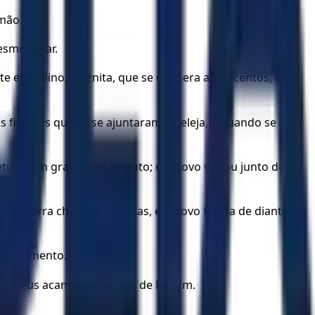
mão.
esmo lugar.
e era Adino, o eznita, que se opusera a oitocentos, e os
 filisteus que ali se ajuntaram à peleja, e quando se
efetuou um grande livramento; e o povo voltou junto dele,
 de terra cheio de lentilhas, e o povo fugira de diante
e livramento.
ilisteus acampara no vale de Refaim.