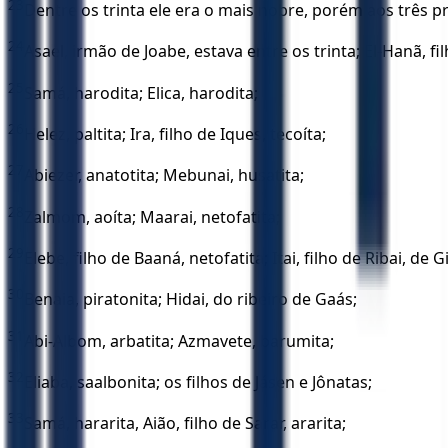
23
Dentre os trinta ele era o mais nobre, porém aos três 
24
Asael, irmão de Joabe, estava entre os trinta; El-Hanã, f
25
Samá, harodita; Elica, harodita;
26
Helez, paltita; Ira, filho de Iques, tecoíta;
27
Abiezer, anatotita; Mebunai, husatita;
28
Zalmom, aoíta; Maarai, netofatita;
29
Elebe, filho de Baaná, netofatita; Itai, filho de Ribai, de
30
Benaia, piratonita; Hidai, do ribeiro de Gaás;
31
Abi-Albom, arbatita; Azmavete, barumita;
32
Eliaba, saalbonita; os filhos de Jásen e Jônatas;
33
Samá, hararita, Aião, filho de Sarar, ararita;