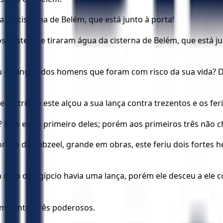
 da cisterna de Belém, que está junto à porta!
filisteus, e tiraram água da cisterna de Belém, que está j
 eu o sangue dos homens que foram com risco da sua vida? D
 de três; e este alçou a sua lança contra trezentos e os fer
? Pois era o primeiro deles; porém aos primeiros três não 
roso de Cabzeel, grande em obras, este feriu dois fortes h
 mão do egípcio havia uma lança, porém ele desceu a ele c
nome entre três poderosos.