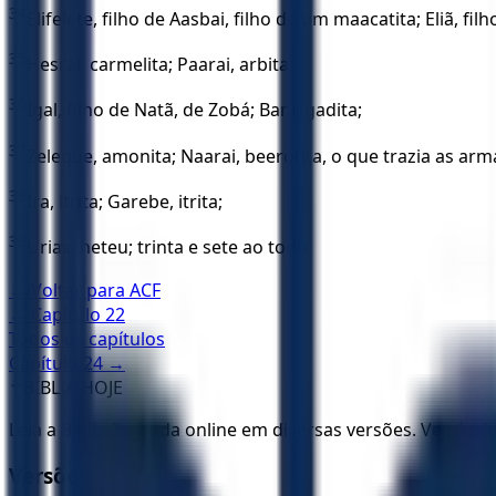
34
Elifelete, filho de Aasbai, filho de um maacatita; Eliã, filho
35
Hesrai, carmelita; Paarai, arbita;
36
Igal, filho de Natã, de Zobá; Bani, gadita;
37
Zeleque, amonita; Naarai, beerotita, o que trazia as arma
38
Ira, itrita; Garebe, itrita;
39
Urias, heteu; trinta e sete ao todo.
← Voltar para
ACF
← Capítulo
22
Todos os capítulos
Capítulo
24
→
✝️
BÍBLIA HOJE
Leia a Bíblia Sagrada online em diversas versões. Versícu
Versões