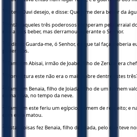
15
E teve Davi desejo, e disse: Quem me dera beber da água
16
Então aqueles três poderosos romperam pelo arraial dos 
não a quis beber, mas derramou-a perante o Senhor.
17
E disse: Guarda-me, ó Senhor, de que tal faça; beberia
poderosos.
18
Também Abisai, irmão de Joabe, filho de Zeruia, era chefe
19
Porventura este não era o mais nobre dentre estes três
20
Também Benaia, filho de Joiada, filho de um homem valo
duma cova, no tempo da neve.
21
Também este feriu um egípcio, homem de respeito; e na
com ela o matou.
22
Estas coisas fez Benaia, filho de Joiada, pelo que teve 