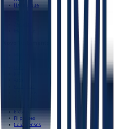
Habacuque
Sofonias
Ageu
Zacarias
Malaquias
Novo Testamento
Mateus
Marcos
Lucas
João
Atos
Romanos
1 Coríntios
2 Coríntios
Gálatas
Efésios
Filipenses
Colossenses