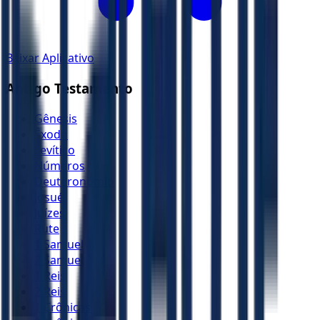
Baixar Aplicativo
Antigo Testamento
Gênesis
Êxodo
Levítico
Números
Deuteronômio
Josué
Juízes
Rute
1 Samuel
2 Samuel
1 Reis
2 Reis
1 Crônicas