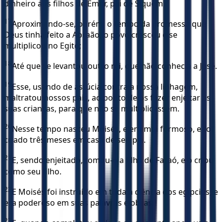
dinheiro aos filhos de Emor, pai de Siquém.
17
Aproximando-se, porém, o tempo da promessa que
Deus tinha feito a Abraão, o povo cresceu e se
multiplicou no Egito;
18
Até que se levantou outro rei, que não conhecia a José.
19
Esse, usando de astúcia contra a nossa linhagem,
maltratou nossos pais, ao ponto de os fazer enjeitar as
suas crianças, para que não se multiplicassem.
20
Nesse tempo nasceu Moisés, e era mui formoso, e foi
criado três meses em casa de seu pai.
21
E, sendo enjeitado, tomou-o a filha de Faraó, e o criou
como seu filho.
22
E Moisés foi instruído em toda a ciência dos egípcios; e
era poderoso em suas palavras e obras.
23