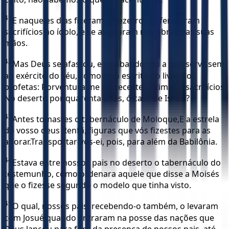
41
E naqueles dias fizeram o bezerro, e ofereceram
sacrifícios ao ídolo, e se alegraram nas obras das suas
mãos.
42
Mas Deus se afastou, e os abandonou a que servissem
ao exército do céu, como está escrito no livro dos
profetas: Porventura me oferecestes vítimas e sacrifícios
No deserto por quarenta anos, ó casa de Israel?
43
Antes tomastes o tabernáculo de Moloque,E a estrela
do vosso deus Renfã, figuras que vós fizestes para as
adorar.Transportar-vos-ei, pois, para além da Babilônia.
44
Estava entre nossos pais no deserto o tabernáculo do
testemunho, como ordenara aquele que disse a Moisés
que o fizesse segundo o modelo que tinha visto.
45
O qual, nossos pais, recebendo-o também, o levaram
com Josué quando entraram na posse das nações que
Deus lançou para fora da presença de nossos pais, até