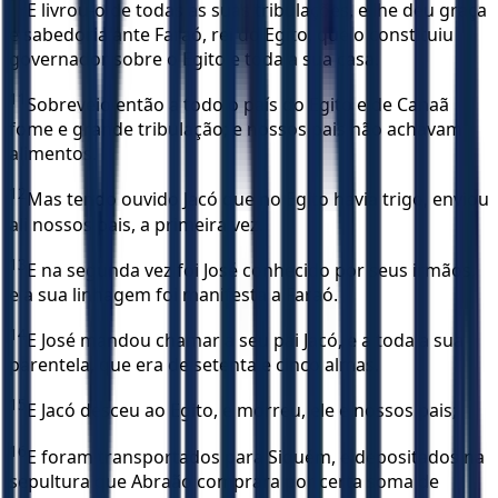
10
E livrou-o de todas as suas tribulações, e lhe deu graça
e sabedoria ante Faraó, rei do Egito, que o constituiu
governador sobre o Egito e toda a sua casa.
11
Sobreveio então a todo o país do Egito e de Canaã
fome e grande tribulação; e nossos pais não achavam
alimentos.
12
Mas tendo ouvido Jacó que no Egito havia trigo, enviou
ali nossos pais, a primeira vez.
13
E na segunda vez foi José conhecido por seus irmãos,
e a sua linhagem foi manifesta a Faraó.
14
E José mandou chamar a seu pai Jacó, e a toda a sua
parentela, que era de setenta e cinco almas.
15
E Jacó desceu ao Egito, e morreu, ele e nossos pais;
16
E foram transportados para Siquém, e depositados na
sepultura que Abraão comprara por certa soma de