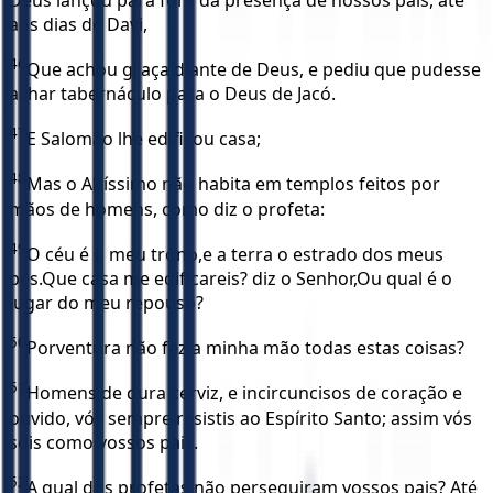
aos dias de Davi,
46
Que achou graça diante de Deus, e pediu que pudesse
achar tabernáculo para o Deus de Jacó.
47
E Salomão lhe edificou casa;
48
Mas o Altíssimo não habita em templos feitos por
mãos de homens, como diz o profeta:
49
O céu é o meu trono,e a terra o estrado dos meus
pés.Que casa me edificareis? diz o Senhor,Ou qual é o
lugar do meu repouso?
50
Porventura não fez a minha mão todas estas coisas?
51
Homens de dura cerviz, e incircuncisos de coração e
ouvido, vós sempre resistis ao Espírito Santo; assim vós
sois como vossos pais.
52
A qual dos profetas não perseguiram vossos pais? Até