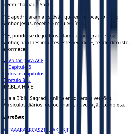
jovem chamado Saulo.
59
E apedrejaram a Estêvão que em invocação dizia:
Senhor Jesus, recebe o meu espírito.
60
E, pondo-se de joelhos, clamou com grande voz:
Senhor, não lhes imputes este pecado. E, tendo dito isto,
adormeceu.
← Voltar para
ACF
← Capítulo
6
Todos os capítulos
Capítulo
8
→
✝️
BÍBLIA HOJE
Leia a Bíblia Sagrada online em diversas versões.
Versículos diários, devocionais e navegação completa.
Versões
ACF
AA
ARA
ARC
AS21
JFAA
KJA
KJF