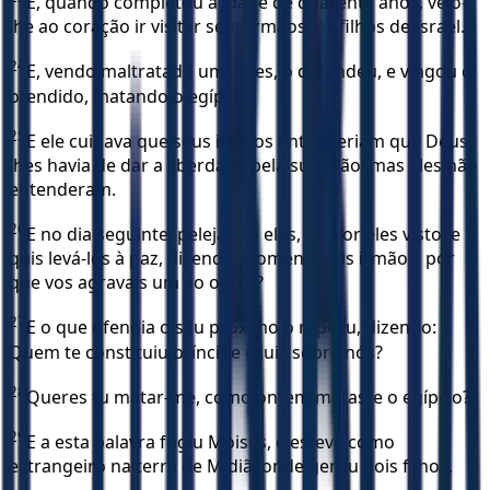
E, quando completou a idade de quarenta anos, veio-
lhe ao coração ir visitar seus irmãos, os filhos de Israel.
24
E, vendo maltratado um deles, o defendeu, e vingou o
ofendido, matando o egípcio.
25
E ele cuidava que seus irmãos entenderiam que Deus
lhes havia de dar a liberdade pela sua mão; mas eles não
entenderam.
26
E no dia seguinte, pelejando eles, foi por eles visto, e
quis levá-los à paz, dizendo: Homens, sois irmãos; por
que vos agravais um ao outro?
27
E o que ofendia o seu próximo o repeliu, dizendo:
Quem te constituiu príncipe e juiz sobre nós?
28
Queres tu matar-me, como ontem mataste o egípcio?
29
E a esta palavra fugiu Moisés, e esteve como
estrangeiro na terra de Midiã, onde gerou dois filhos.