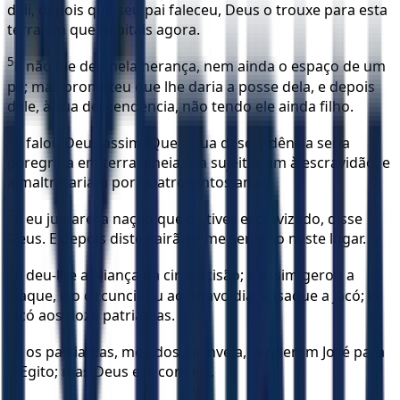
dali, depois que seu pai faleceu, Deus o trouxe para esta
terra em que habitais agora.
5
E não lhe deu nela herança, nem ainda o espaço de um
pé; mas prometeu que lhe daria a posse dela, e depois
dele, à sua descendência, não tendo ele ainda filho.
6
E falou Deus assim: Que a sua descendência seria
peregrina em terra alheia, e a sujeitariam à escravidão, e
a maltratariam por quatrocentos anos.
7
E eu julgarei a nação que os tiver escravizado, disse
Deus. E depois disto sairão e me servirão neste lugar.
8
E deu-lhe a aliança da circuncisão; e assim gerou a
Isaque, e o circuncidou ao oitavo dia; e Isaque a Jacó; e
Jacó aos doze patriarcas.
9
E os patriarcas, movidos de inveja, venderam José para
o Egito; mas Deus era com ele.