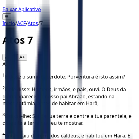
Baixar Aplicativo
☰
Início
/
ACF
/
Atos
/
7
Atos
7
16
A-
A+
ACF
1
E disse o sumo sacerdote: Porventura é isto assim?
2
E ele disse: Homens, irmãos, e pais, ouvi. O Deus da
glória apareceu a nosso pai Abraão, estando na
mesopotâmia, antes de habitar em Harã,
3
E disse-lhe: Sai da tua terra e dentre a tua parentela, e
dirige-te à terra que eu te mostrar.
4
Então saiu da terra dos caldeus, e habitou em Harã. E