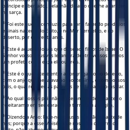
príncipe e libertador, pela mão do anjo que lhe aparecera
na sarça.
36
Foi este que os conduziu para fora, fazendo prodígios
e sinais na terra do Egito, e no Mar Vermelho, e no
deserto, por quarenta anos.
37
Este é aquele Moisés que disse aos filhos de Israel: O
Senhor vosso Deus vos levantará dentre vossos irmãos
um profeta como eu; a ele ouvireis.
38
Este é o que esteve entre a congregação no deserto,
com o anjo que lhe falava no monte Sinai, e com nossos
pais, o qual recebeu as palavras de vida para no-las dar.
39
Ao qual nossos pais não quiseram obedecer, antes o
rejeitaram e em seu coração se tornaram ao Egito,
40
Dizendo a Arão: Faze-nos deuses que vão adiante de
nós; porque a esse Moisés, que nos tirou da terra do
Egito, não sabemos o que lhe aconteceu.