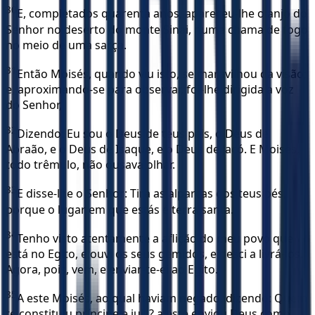
30
E, completados quarenta anos, apareceu-lhe o anjo do
Senhor no deserto do monte Sinai, numa chama de fogo
no meio de uma sarça.
31
Então Moisés, quando viu isto, se maravilhou da visão;
e, aproximando-se para observar, foi-lhe dirigida a voz
do Senhor,
32
Dizendo: Eu sou o Deus de teus pais, o Deus de
Abraão, e o Deus de Isaque, e o Deus de Jacó. E Moisés,
todo trêmulo, não ousava olhar.
33
E disse-lhe o Senhor: Tira as alparcas dos teus pés,
porque o lugar em que estás é terra santa.
34
Tenho visto atentamente a aflição do meu povo que
está no Egito, e ouvi os seus gemidos, e desci a livrá-los.
Agora, pois, vem, e enviar-te-ei ao Egito.
35
A este Moisés, ao qual haviam negado, dizendo: Quem
te constituiu príncipe e juiz? a este enviou Deus como