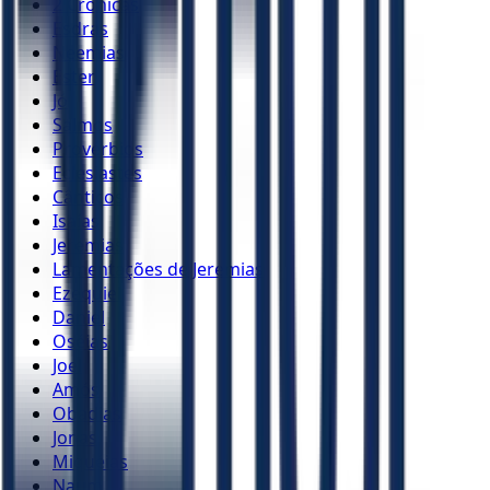
2 Crônicas
Esdras
Neemias
Ester
Jó
Salmos
Provérbios
Eclesiastes
Cânticos
Isaías
Jeremias
Lamentações de Jeremias
Ezequiel
Daniel
Oséias
Joel
Amós
Obadias
Jonas
Miquéias
Naum