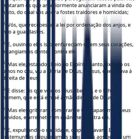
mataram os que anteriormente anunciaram a vinda do
Justo, do qual vós agora fostes traidores e homicidas;
53
Vós, que recebestes a lei por ordenação dos anjos, e
não a guardastes.
54
E, ouvindo eles isto, enfureciam-se em seus corações,
e rangiam os dentes contra ele.
55
Mas ele, estando cheio do Espírito Santo, fixando os
olhos no céu, viu a glória de Deus, e Jesus, que estava à
direita de Deus;
56
E disse: Eis que vejo os céus abertos, e o Filho do
homem, que está em pé à mão direita de Deus.
57
Mas eles gritaram com grande voz, taparam os seus
ouvidos, e arremeteram unânimes contra ele.
58
E, expulsando-o da cidade, o apedrejavam. E as
testemunhas depuseram as suas capas aos pés de um