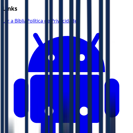
Links
Ler a Bíblia
Política de Privacidade