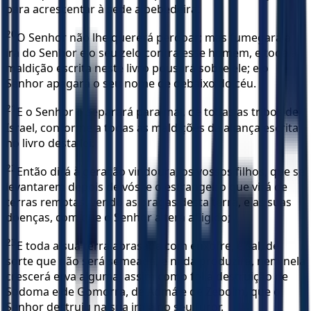
para acrescentar à sede a bebedeira.
20
O Senhor não lhe quererá perdoar; mas fumegará a
ira do Senhor e o seu zelo contra esse homem, e toda a
maldição escrita neste livro pousará sobre ele; e o
Senhor apagará o seu nome de debaixo do céu.
21
E o Senhor o separará para mal, de todas as tribos de
Israel, conforme a todas as maldições da aliança escrita
no livro desta lei.
22
Então dirá à geração vindoura, os vossos filhos, que se
levantarem depois de vós, e o estrangeiro que virá de
terras remotas, vendo as pragas desta terra, e as suas
doenças, com que o Senhor a terá afligido;
23
E toda a sua terra abrasada com enxofre, e sal, de
sorte que não será semeada, e nada produzirá, nem nela
crescerá erva alguma; assim como foi a destruição de
Sodoma e de Gomorra, de Admá e de Zeboim, que o
Senhor destruiu na sua ira e no seu furor.