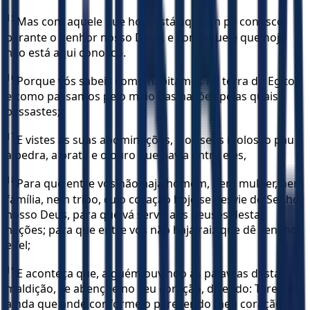
15
Mas com aquele que hoje está aqui em pé conosco
perante o Senhor nosso Deus, e com aquele que hoje
não está aqui conosco.
16
Porque vós sabeis como habitamos na terra do Egito,
e como passamos pelo meio das nações pelas quais
passastes;
17
E vistes as suas abominações, e os seus ídolos, o pau e
a pedra, a prata e o ouro que havia entre eles,
18
Para que entre vós não haja homem, nem mulher, nem
família, nem tribo, cujo coração hoje se desvie do Senhor
nosso Deus, para que vá servir aos deuses destas
nações; para que entre vós não haja raiz que dê veneno
e fel;
19
E aconteça que, alguém ouvindo as palavras desta
maldição, se abençoe no seu coração, dizendo: Terei paz,
ainda que ande conforme o parecer do meu coração;