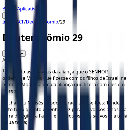
Baixar Aplicativo
☰
Início
/
ACF
/
Deuteronômio
/
29
Deuteronômio
29
16
A-
A+
ACF
1
Estas são as palavras da aliança que o SENHOR
ordenou a Moisés que fizesse com os filhos de Israel, na
terra de Moabe, além da aliança que fizera com eles em
Horebe.
2
E chamou Moisés a todo o Israel, e disse-lhes: Tendes
visto tudo quanto o Senhor fez perante vossos olhos, na
terra do Egito, a Faraó, e a todos os seus servos, e a toda
a sua terra;