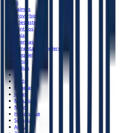
Jó
Salmos
Provérbios
Eclesiastes
Cânticos
Isaías
Jeremias
Lamentações de Jeremias
Ezequiel
Daniel
Oséias
Joel
Amós
Obadias
Jonas
Miquéias
Naum
Habacuque
Sofonias
Ageu