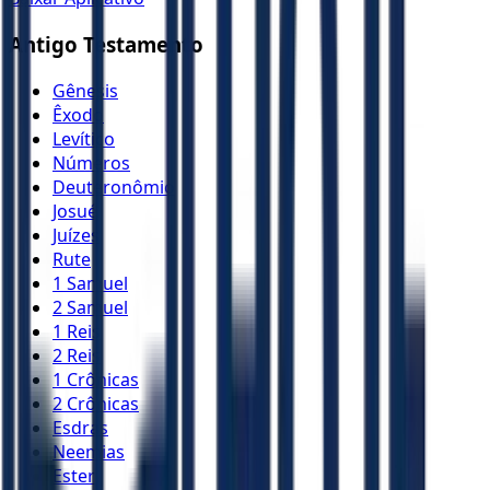
Antigo Testamento
Gênesis
Êxodo
Levítico
Números
Deuteronômio
Josué
Juízes
Rute
1 Samuel
2 Samuel
1 Reis
2 Reis
1 Crônicas
2 Crônicas
Esdras
Neemias
Ester