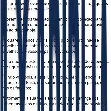
3
As grandes provas que os teus olhos têm visto, aqueles
sinais e grandes maravilhas;
4
Porém não vos tem dado o Senhor um coração para
entender, nem olhos para ver, nem ouvidos para ouvir,
até ao dia de hoje.
5
E quarenta anos vos fiz andar pelo deserto; não se
envelheceram sobre vós as vossas vestes, e nem se
envelheceu o vosso sapato no vosso pé.
6
Pão não comestes, e vinho e bebida forte não bebestes;
para que soubésseis que eu sou o Senhor vosso Deus.
7
Vindo vós, pois, a este lugar, Siom, rei de Hesbom, e
Ogue, rei de Basã, nos saíram ao encontro, à peleja, e
nós os ferimos;
8
E tomamos a sua terra e a demos por herança aos
rubenitas, e aos gaditas, e à meia tribo dos manassitas.