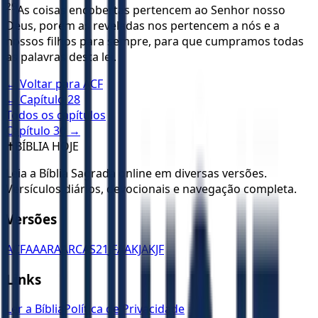
29
As coisas encobertas pertencem ao Senhor nosso
Deus, porém as reveladas nos pertencem a nós e a
nossos filhos para sempre, para que cumpramos todas
as palavras desta lei.
← Voltar para
ACF
← Capítulo
28
Todos os capítulos
Capítulo
30
→
✝️
BÍBLIA HOJE
Leia a Bíblia Sagrada online em diversas versões.
Versículos diários, devocionais e navegação completa.
Versões
ACF
AA
ARA
ARC
AS21
JFAA
KJA
KJF
Links
Ler a Bíblia
Política de Privacidade