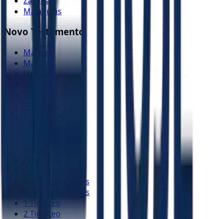
Zacarias
Malaquias
Novo Testamento
Mateus
Marcos
Lucas
João
Atos
Romanos
1 Coríntios
2 Coríntios
Gálatas
Efésios
Filipenses
Colossenses
1 Tessalonicenses
2 Tessalonicenses
1 Timóteo
2 Timóteo