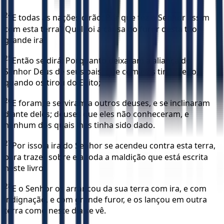
24
E todas as nações dirão: Por que fez o Senhor assim
com esta terra? Qual foi a causa do furor desta tão
grande ira?
25
Então se dirá: Porquanto deixaram a aliança do
Senhor Deus de seus pais, que com eles tinha feito,
quando os tirou do Egito;
26
E foram, e serviram a outros deuses, e se inclinaram
diante deles; deuses que eles não conheceram, e
nenhum dos quais lhes tinha sido dado.
27
Por isso a ira do Senhor se acendeu contra esta terra,
para trazer sobre ela toda a maldição que está escrita
neste livro.
28
E o Senhor os arrancou da sua terra com ira, e com
indignação, e com grande furor, e os lançou em outra
terra como neste dia se vê.