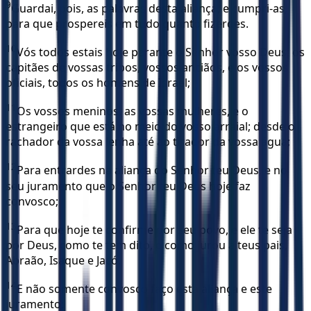
9
Guardai, pois, as palavras desta aliança, e cumpri-as,
para que prospereis em tudo quanto fizerdes.
10
Vós todos estais hoje perante o Senhor vosso Deus; os
capitães de vossas tribos, vossos anciãos, e os vossos
oficiais, todos os homens de Israel;
11
Os vossos meninos, as vossas mulheres, e o
estrangeiro que está no meio do vosso arraial; desde o
rachador da vossa lenha até ao tirador da vossa água;
12
Para entrardes na aliança do Senhor teu Deus, e no
seu juramento que o Senhor teu Deus hoje faz
convosco;
13
Para que hoje te confirme por seu povo, e ele te seja
por Deus, como te tem dito, e como jurou a teus pais,
Abraão, Isaque e Jacó.
14
E não somente convosco faço esta aliança e este
juramento;