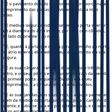
18
E o pavimento do lado das portas era proporcional ao
comprimento das portas; o pavimento estava mais
baixo.
19
E mediu a largura desde a dianteira da porta inferior
até a dianteira do átrio interior, por fora, cem côvados,
do lado do oriente e do norte.
20
E, quanto à porta que olhava para o caminho do norte,
no átrio exterior, ele mediu o seu comprimento e a sua
largura.
21
E as suas câmaras eram três de um lado, e três do
outro, e os seus pilares e os seus arcos eram da medida
da primeira porta: cinqüenta côvados era o seu
comprimento, e a largura vinte e cinco côvados.
22
E as suas janelas, e os seus arcos, e as suas palmeiras,
eram da medida da porta que olhava para o caminho do
oriente; e subia-se para ela por sete degraus, e os seus
arcos estavam diante dela.