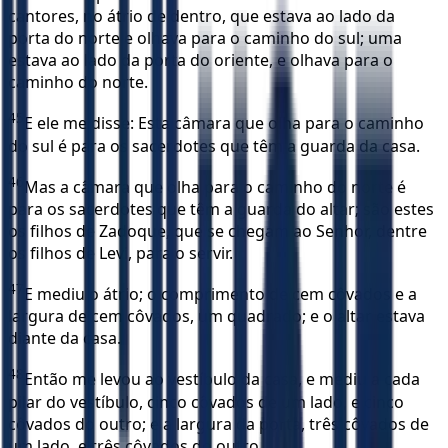
cantores, no átrio de dentro, que estava ao lado da
porta do norte e olhava para o caminho do sul; uma
estava ao lado da porta do oriente, e olhava para o
caminho do norte.
45
E ele me disse: Esta câmara que olha para o caminho
do sul é para os sacerdotes que têm a guarda da casa.
46
Mas a câmara que olha para o caminho do norte é
para os sacerdotes que têm a guarda do altar; são estes
os filhos de Zadoque, que se chegam ao Senhor, dentre
os filhos de Levi, para o servir.
47
E mediu o átrio; o comprimento de cem côvados e a
largura de cem côvados, um quadrado; e o altar estava
diante da casa.
48
Então me levou ao vestíbulo da casa, e mediu a cada
pilar do vestíbulo, cinco côvados de um lado, e cinco
côvados do outro; e a largura da porta, três côvados de
um lado, e três côvados do outro.