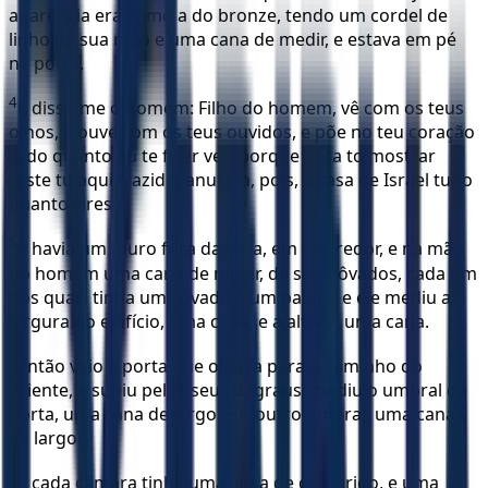
aparência era como a do bronze, tendo um cordel de
linho na sua mão e uma cana de medir, e estava em pé
na porta.
4
E disse-me o homem: Filho do homem, vê com os teus
olhos, e ouve com os teus ouvidos, e põe no teu coração
tudo quanto eu te fizer ver; porque para to mostrar
foste tu aqui trazido; anuncia, pois, à casa de Israel tudo
quanto vires.
5
E havia um muro fora da casa, em seu redor, e na mão
do homem uma cana de medir, de seis côvados, cada um
dos quais tinha um côvado e um palmo; e ele mediu a
largura do edifício, uma cana, e a altura, uma cana.
6
Então veio à porta que olhava para o caminho do
oriente, e subiu pelos seus degraus; mediu o umbral da
porta, uma cana de largo, e o outro umbral, uma cana
de largo.
7
E cada câmara tinha uma cana de comprido, e uma