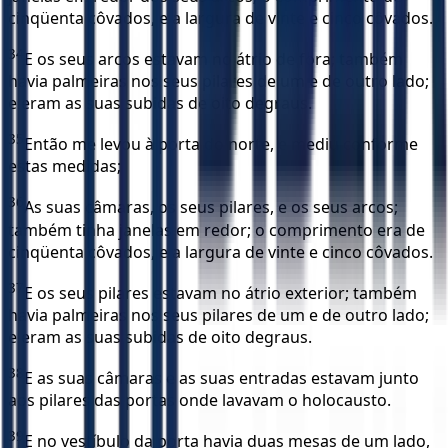
cinqüenta côvados, e a largura de vinte e cinco côvados.
34
E os seus arcos estavam no átrio de fora; também
havia palmeiras nos seus pilares de um e de outro lado;
e eram as suas subidas de oito degraus.
35
Então me levou à porta do norte, e mediu conforme
estas medidas;
36
As suas câmaras, os seus pilares, e os seus arcos;
também tinha janelas em redor; o comprimento era de
cinqüenta côvados, e a largura de vinte e cinco côvados.
37
E os seus pilares estavam no átrio exterior; também
havia palmeiras nos seus pilares de um e de outro lado;
e eram as suas subidas de oito degraus.
38
E as suas câmaras e as suas entradas estavam junto
aos pilares das portas onde lavavam o holocausto.
39
E no vestíbulo da porta havia duas mesas de um lado,