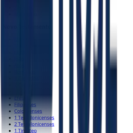
Ageu
Zacarias
Malaquias
Novo Testamento
Mateus
Marcos
Lucas
João
Atos
Romanos
1 Coríntios
2 Coríntios
Gálatas
Efésios
Filipenses
Colossenses
1 Tessalonicenses
2 Tessalonicenses
1 Timóteo