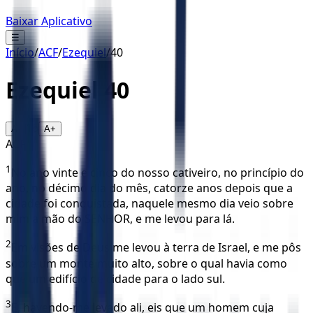
Baixar Aplicativo
☰
Início
/
ACF
/
Ezequiel
/
40
Ezequiel
40
16
A-
A+
ACF
1
No ano vinte e cinco do nosso cativeiro, no princípio do
ano, no décimo dia do mês, catorze anos depois que a
cidade foi conquistada, naquele mesmo dia veio sobre
mim a mão do SENHOR, e me levou para lá.
2
Em visões de Deus me levou à terra de Israel, e me pôs
sobre um monte muito alto, sobre o qual havia como
que um edifício de cidade para o lado sul.
3
E, havendo-me levado ali, eis que um homem cuja