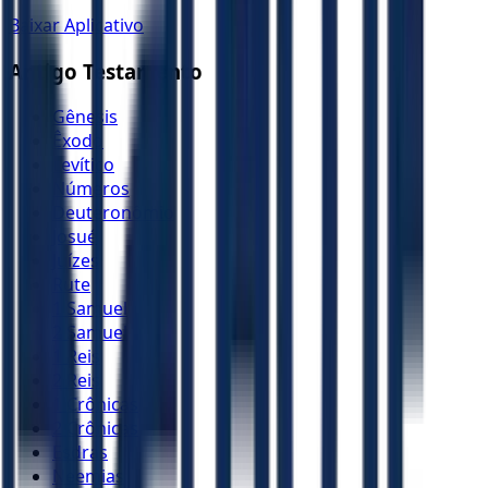
Baixar Aplicativo
Antigo Testamento
Gênesis
Êxodo
Levítico
Números
Deuteronômio
Josué
Juízes
Rute
1 Samuel
2 Samuel
1 Reis
2 Reis
1 Crônicas
2 Crônicas
Esdras
Neemias