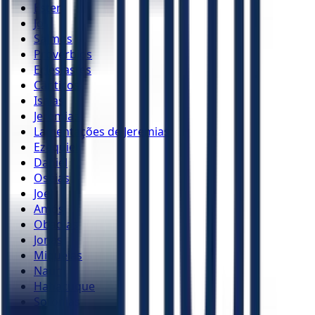
Ester
Jó
Salmos
Provérbios
Eclesiastes
Cânticos
Isaías
Jeremias
Lamentações de Jeremias
Ezequiel
Daniel
Oséias
Joel
Amós
Obadias
Jonas
Miquéias
Naum
Habacuque
Sofonias