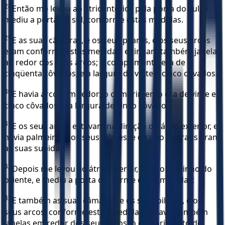
28
Então me levou ao átrio interior pela porta do sul; e
mediu a porta do sul, conforme estas medidas.
29
E as suas câmaras, e os seus pilares, e os seus arcos
eram conforme estas medidas; e tinham também janelas
ao redor dos seus arcos; o comprimento era de
cinqüenta côvados, e a largura de vinte e cinco côvados.
30
E havia arcos em redor; o comprimento era de vinte e
cinco côvados, e a largura de cinco côvados.
31
E os seus arcos estavam na direção do átrio exterior, e
havia palmeiras nos seus pilares; e de oito degraus eram
as suas subidas.
32
Depois me levou ao átrio interior, para o caminho do
oriente, e mediu a porta conforme estas medidas;
33
E também as suas câmaras, e os seus pilares, e os
seus arcos, conforme estas medidas; e havia também
janelas em redor dos seus arcos; o comprimento de