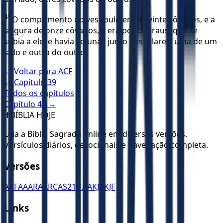
49
O comprimento do vestíbulo era de vinte côvados, e a
largura de onze côvados, e era por degraus, que se
subia a ele; e havia colunas junto aos pilares, uma de um
lado e outra do outro.
← Voltar para
ACF
← Capítulo
39
Todos os capítulos
Capítulo
41
→
✝️
BÍBLIA HOJE
Leia a Bíblia Sagrada online em diversas versões.
Versículos diários, devocionais e navegação completa.
Versões
ACF
AA
ARA
ARC
AS21
JFAA
KJA
KJF
Links