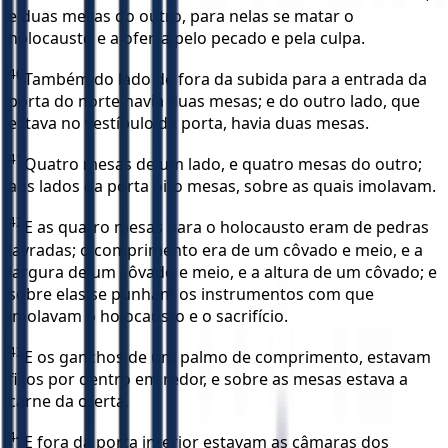
e duas mesas do outro, para nelas se matar o
holocausto e a oferta pelo pecado e pela culpa.
40
Também do lado de fora da subida para a entrada da
porta do norte havia duas mesas; e do outro lado, que
estava no vestíbulo da porta, havia duas mesas.
41
Quatro mesas de um lado, e quatro mesas do outro;
aos lados da porta oito mesas, sobre as quais imolavam.
42
E as quatro mesas para o holocausto eram de pedras
lavradas; o comprimento era de um côvado e meio, e a
largura de um côvado e meio, e a altura de um côvado; e
sobre elas se punham os instrumentos com que
imolavam o holocausto e o sacrifício.
43
E os ganchos de um palmo de comprimento, estavam
fixos por dentro em redor, e sobre as mesas estava a
carne da oferta.
44
E fora da porta interior estavam as câmaras dos