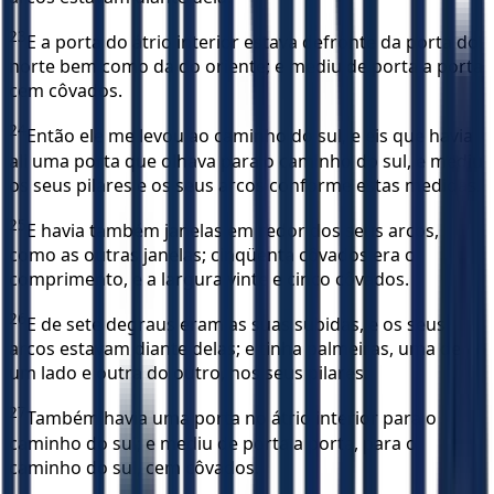
23
E a porta do átrio interior estava defronte da porta do
norte bem como da do oriente; e mediu de porta a porta
cem côvados.
24
Então ele me levou ao caminho do sul, e eis que havia
ali uma porta que olhava para o caminho do sul, e mediu
os seus pilares e os seus arcos conforme estas medidas.
25
E havia também janelas em redor dos seus arcos,
como as outras janelas; cinqüenta côvados era o
comprimento, e a largura vinte e cinco côvados.
26
E de sete degraus eram as suas subidas, e os seus
arcos estavam diante delas; e tinha palmeiras, uma de
um lado e outra do outro, nos seus pilares.
27
Também havia uma porta no átrio interior para o
caminho do sul; e mediu de porta a porta, para o
caminho do sul, cem côvados.