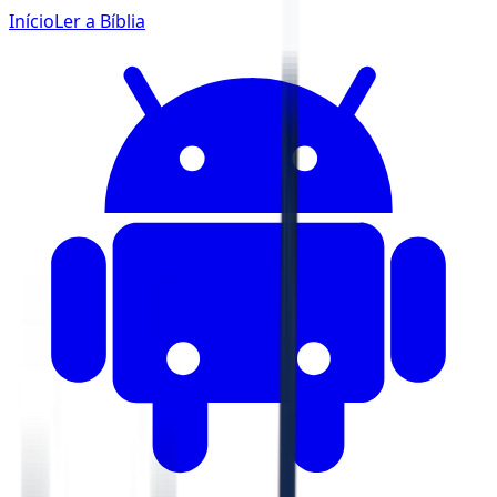
Início
Ler a Bíblia