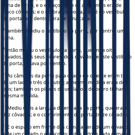
cana de largo, e o espaço entre os aposentos era de
cinco côvados; e o umbral da porta, ao pé do vestíbulo
da porta, por dentro, era de uma cana.
8
Também mediu o vestíbulo da porta, por dentro, uma
cana.
9
Então mediu o vestíbulo da porta, que tinha oito
côvados, e os seus pilares, dois côvados, e este vestíbulo
da porta, estava por dentro.
10
As câmaras da porta para o lado do oriente eram três
de um lado e três do outro; a mesma medida era a dos
três; também os pilares de um lado e do outro tinham a
mesma medida.
11
Mediu mais a largura da entrada da porta, que era de
dez côvados; e o comprimento da porta, treze côvados.
12
E o espaço em frente das câmaras era de um côvado,
e de um côvado o espaço do outro lado; e cada câmara