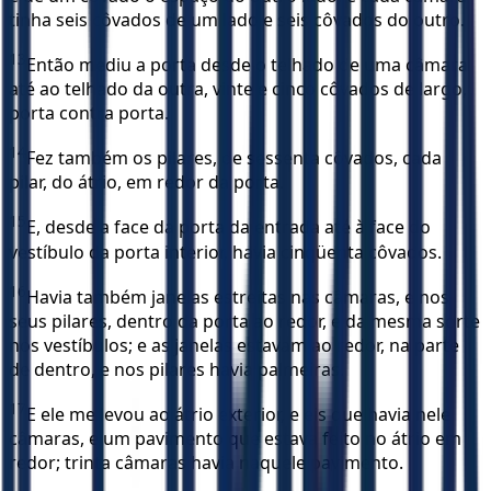
tinha seis côvados de um lado e seis côvados do outro.
13
Então mediu a porta desde o telhado de uma câmara
até ao telhado da outra, vinte e cinco côvados de largo,
porta contra porta.
14
Fez também os pilares, de sessenta côvados, cada
pilar, do átrio, em redor da porta.
15
E, desde a face da porta da entrada até à face do
vestíbulo da porta interior, havia cinqüenta côvados.
16
Havia também janelas estreitas nas câmaras, e nos
seus pilares, dentro da porta ao redor, e da mesma sorte
nos vestíbulos; e as janelas estavam ao redor, na parte
de dentro, e nos pilares havia palmeiras.
17
E ele me levou ao átrio exterior, e eis que havia nele
câmaras, e um pavimento que estava feito no átrio em
redor; trinta câmaras havia naquele pavimento.