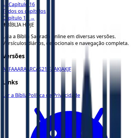
← Capítulo
16
Todos os capítulos
Capítulo
18
→
✝️
BÍBLIA HOJE
Leia a Bíblia Sagrada online em diversas versões.
Versículos diários, devocionais e navegação completa.
Versões
ACF
AA
ARA
ARC
AS21
JFAA
KJA
KJF
Links
Ler a Bíblia
Política de Privacidade