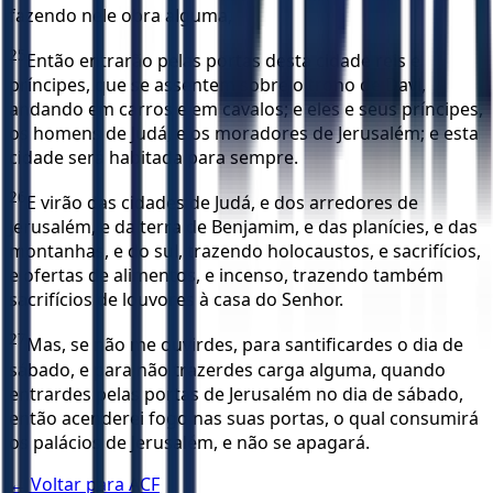
fazendo nele obra alguma,
25
Então entrarão pelas portas desta cidade reis e
príncipes, que se assentem sobre o trono de Davi,
andando em carros e em cavalos; e eles e seus príncipes,
os homens de Judá, e os moradores de Jerusalém; e esta
cidade será habitada para sempre.
26
E virão das cidades de Judá, e dos arredores de
Jerusalém, e da terra de Benjamim, e das planícies, e das
montanhas, e do sul, trazendo holocaustos, e sacrifícios,
e ofertas de alimentos, e incenso, trazendo também
sacrifícios de louvores à casa do Senhor.
27
Mas, se não me ouvirdes, para santificardes o dia de
sábado, e para não trazerdes carga alguma, quando
entrardes pelas portas de Jerusalém no dia de sábado,
então acenderei fogo nas suas portas, o qual consumirá
os palácios de Jerusalém, e não se apagará.
← Voltar para
ACF