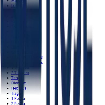
Marcos
Lucas
João
Atos
Romanos
1 Coríntios
2 Coríntios
Gálatas
Efésios
Filipenses
Colossenses
1 Tessalonicenses
2 Tessalonicenses
1 Timóteo
2 Timóteo
Tito
Filemom
Hebreus
Tiago
1 Pedro
2 Pedro