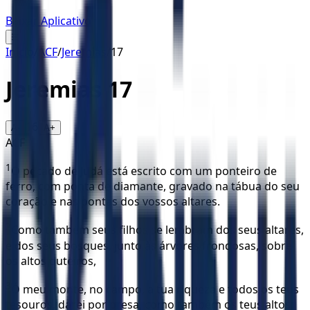
Baixar Aplicativo
☰
Início
/
ACF
/
Jeremias
/
17
Jeremias
17
16
A-
A+
ACF
1
O pecado de Judá está escrito com um ponteiro de
ferro, com ponta de diamante, gravado na tábua do seu
coração e nas pontas dos vossos altares.
2
Como também seus filhos se lembram dos seus altares,
e dos seus bosques, junto às árvores frondosas, sobre
os altos outeiros,
3
Ó meu monte, no campo, a tua riqueza e todos os teus
tesouros, darei por presa, como também os teus altos,