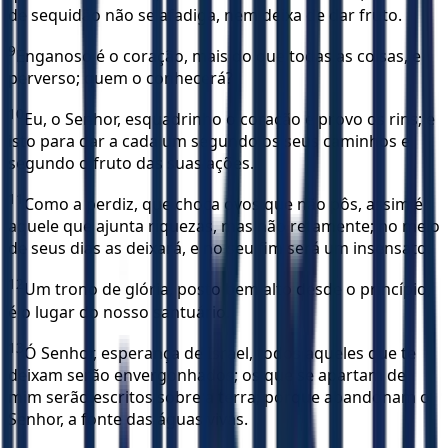
de sequidão não se afadiga, nem deixa de dar fruto.
9
Enganoso é o coração, mais do que todas as coisas, e
perverso; quem o conhecerá?
10
Eu, o Senhor, esquadrinho o coração e provo os rins; e
isto para dar a cada um segundo os seus caminhos e
segundo o fruto das suas ações.
11
Como a perdiz, que choca ovos que não pôs, assim é
aquele que ajunta riquezas, mas não retamente; no meio
de seus dias as deixará, e no seu fim será um insensato.
12
Um trono de glória, posto bem alto desde o princípio,
é o lugar do nosso santuário.
13
Ó Senhor, esperança de Israel, todos aqueles que te
deixam serão envergonhados; os que se apartam de
mim serão escritos sobre a terra; porque abandonam o
Senhor, a fonte das águas vivas.