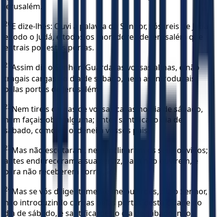
Jerusalém.
20
E dize-lhes: Ouvi a palavra do Senhor, vós, reis de Judá
e todo o Judá, e todos os moradores de Jerusalém que
entrais por estas portas.
21
Assim diz o Senhor: Guardai as vossas almas, e não
tragais cargas no dia de sábado, nem as introduzais
pelas portas de Jerusalém;
22
Nem tireis cargas de vossas casas no dia de sábado,
nem façais obra alguma; antes santificai o dia de
sábado, como eu ordenei a vossos pais.
23
Mas não escutaram, nem inclinaram os seus ouvidos;
antes endureceram a sua cerviz, para não ouvirem, e
para não receberem correção.
24
Mas se vós diligentemente me ouvirdes, diz o Senhor,
não introduzindo cargas pelas portas desta cidade no
dia de sábado, e santificardes o dia de sábado, não