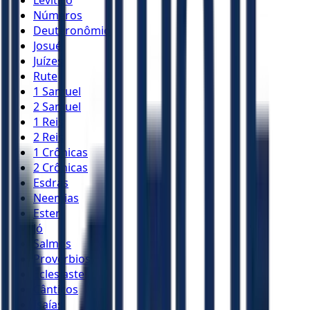
Levítico
Números
Deuteronômio
Josué
Juízes
Rute
1 Samuel
2 Samuel
1 Reis
2 Reis
1 Crônicas
2 Crônicas
Esdras
Neemias
Ester
Jó
Salmos
Provérbios
Eclesiastes
Cânticos
Isaías