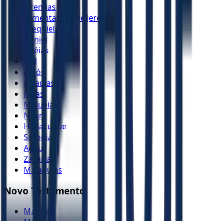
Jeremias
Lamentações de Jeremias
Ezequiel
Daniel
Oséias
Joel
Amós
Obadias
Jonas
Miquéias
Naum
Habacuque
Sofonias
Ageu
Zacarias
Malaquias
Novo Testamento
Mateus