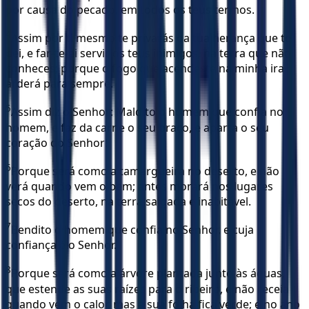
por causa do pecado, em todos os teus termos.
4
Assim por ti mesmo te privarás da tua herança que te
dei, e far-te-ei servir os teus inimigos, na terra que não
conheces; porque o fogo que acendeste na minha ira
arderá para sempre.
5
Assim diz o Senhor: Maldito o homem que confia no
homem, e faz da carne o seu braço, e aparta o seu
coração do Senhor!
6
Porque será como a tamargueira no deserto, e não
verá quando vem o bem; antes morará nos lugares
secos do deserto, na terra salgada e inabitável.
7
Bendito o homem que confia no Senhor, e cuja
confiança é o Senhor.
8
Porque será como a árvore plantada junto às águas,
que estende as suas raízes para o ribeiro, e não receia
quando vem o calor, mas a sua folha fica verde; e no ano