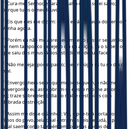
14
Cura-me, Senhor, e sararei; salva-me, e serei salvo;
porque tu és o meu louvor.
15
Eis que eles me dizem: Onde está a palavra do Senhor?
Venha agora.
16
Porém eu não me apressei em ser o pastor seguindo-
te; nem tampouco desejei o dia da aflição, tu o sabes; o
que saiu dos meus lábios está diante de tua face.
17
Não me sejas por espanto; meu refúgio és tu no dia do
mal.
18
Envergonhem-se os que me perseguem, e não me
envergonhe eu; assombrem-se eles, e não me assombre
eu; traze sobre eles o dia do mal, e destrói-os com
dobrada destruição.
19
Assim me disse o Senhor: Vai, e põe-te à porta dos
filhos do povo, pela qual entram os reis de Judá, e pela
qual saem; como também em todas as portas de