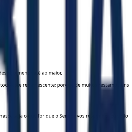
, desde o menor até ao maior,
por todo este remanescente; porque de muitos restamos uns
ras; e seja o que for que o Senhor vos responder eu vo-lo