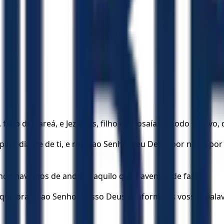
filho de Careá, e Jezanias, filho de Hosaías, e todo o povo
úplica diante de ti, e roga ao Senhor teu Deus, por nós e 
nde havemos de andar e aquilo que havemos de fazer.
is que orarei ao Senhor vosso Deus conforme as vossas palav