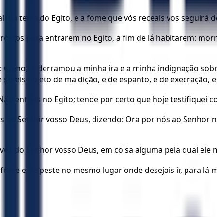
 na terra do Egito, e a fome que vós receais vos seguirá de
stos para entrarem no Egito, a fim de lá habitarem: morre
l: Como se derramou a minha ira e a minha indignação sobr
sereis objeto de maldição, e de espanto, e de execração, e 
ão entreis no Egito; tende por certo que hoje testifiquei co
s ao Senhor vosso Deus, dizendo: Ora por nós ao Senhor n
 voz do Senhor vosso Deus, em coisa alguma pela qual ele 
 fome e de peste no mesmo lugar onde desejais ir, para lá 