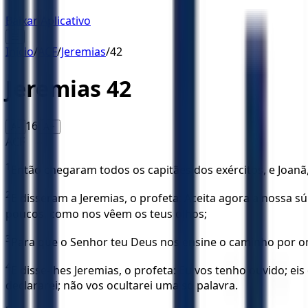
Baixar Aplicativo
☰
Início
/
ACF
/
Jeremias
/
42
Jeremias
42
16
A-
A+
ACF
1
Então chegaram todos os capitães dos exércitos, e Joanã, 
2
E disseram a Jeremias, o profeta: Aceita agora a nossa s
poucos, como nos vêem os teus olhos;
3
Para que o Senhor teu Deus nos ensine o caminho por o
4
E disse-lhes Jeremias, o profeta: Eu vos tenho ouvido; e
declararei; não vos ocultarei uma só palavra.