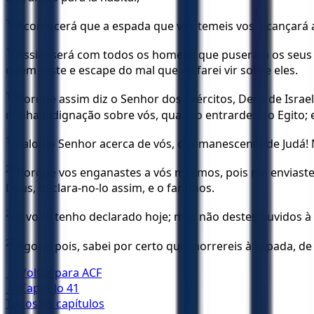
16
Acontecerá que a espada que vós temeis vos alcançará ali
17
Assim será com todos os homens que puseram os seus ro
quem reste e escape do mal que eu farei vir sobre eles.
18
Porque assim diz o Senhor dos Exércitos, Deus de Israe
minha indignação sobre vós, quando entrardes no Egito; e 
19
Falou o Senhor acerca de vós, ó remanescente de Judá! N
20
Porque vos enganastes a vós mesmos, pois me enviaste
Deus, declara-no-lo assim, e o faremos.
21
E vo-lo tenho declarado hoje; mas não destes ouvidos à
22
Agora, pois, sabei por certo que morrereis à espada, de
← Voltar para
ACF
← Capítulo
41
Todos os capítulos