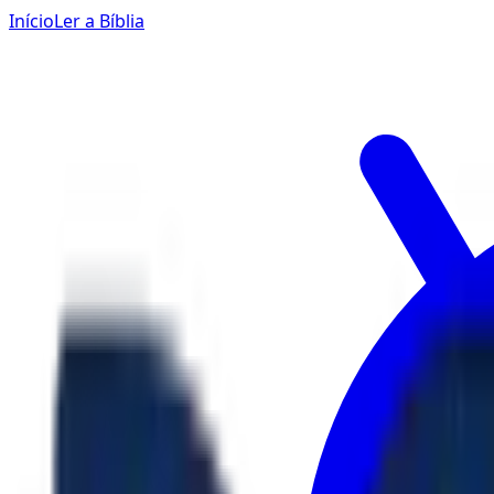
Início
Ler a Bíblia