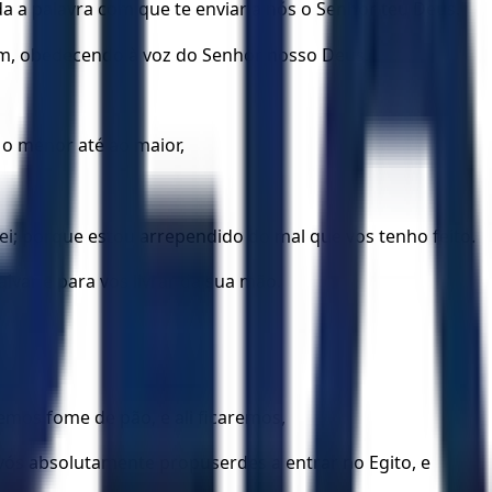
da a palavra com que te enviar a nós o Senhor teu Deus.
em, obedecendo à voz do Senhor nosso Deus.
e o menor até ao maior,
arei; porque estou arrependido do mal que vos tenho feito.
lvar e para vos livrar da sua mão.
mos fome de pão, e ali ficaremos,
 vós absolutamente propuserdes a entrar no Egito, e