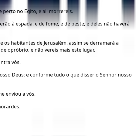
 perto no Egito, e ali morrereis.
rão à espada, e de fome, e de peste; e deles não haverá
e os habitantes de Jerusalém, assim se derramará a
de opróbrio, e não vereis mais este lugar.
ntra vós.
osso Deus; e conforme tudo o que disser o Senhor nosso
me enviou a vós.
morardes.