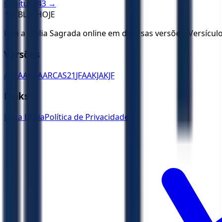
Capítulo
43
→
✝️
BÍBLIA HOJE
Leia a Bíblia Sagrada online em diversas versões. Versícu
Versões
ACF
AA
ARA
ARC
AS21
JFAA
KJA
KJF
Links
Ler a Bíblia
Política de Privacidade