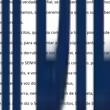
 testemunha verdadeira e fiel, se não fizermos conforme to
 a quem te enviamos, obedeceremos, para que nos suceda b
r a Jeremias.
ães dos exércitos, que havia com ele, e a todo o povo, desd
me enviastes, para apresentar a vossa súplica diante dele:
ei, e não vos derrubarei; e vos plantarei, e não vos arranc
 temais, diz o SENHOR, porque eu sou convosco, para vos sa
órdia de vós, e vos faça voltar à vossa terra.
obedecendo à voz do Senhor vosso Deus,
 veremos guerra, nem ouviremos som de trombeta, nem tere
Judá: Assim diz o Senhor dos Exércitos, Deus de Israel: Se