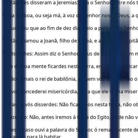
5
Então eles disseram a Jeremias: Seja o Senhor entre nós
6
Seja ela boa, ou seja má, à voz do Senhor nosso Deus,
7
E sucedeu que ao fim de dez dias veio a palavra do Senho
8
Então chamou a Joanã, filho de Careá, e a todos os capit
9
E disse-lhes: Assim diz o Senhor, Deus de Israel, a quem 
10
Se de boa mente ficardes nesta terra, então vos edificar
11
Não temais o rei de babilônia, a quem vós temeis; não o
12
E vos concederei misericórdia, para que ele tenha miseric
13
Mas se vós disserdes: Não ficaremos nesta terra, não 
14
Dizendo: Não, antes iremos à terra do Egito, onde não
15
Nesse caso ouvi a palavra do Senhor, ó remanescente de 
entrardes para lá habitar,