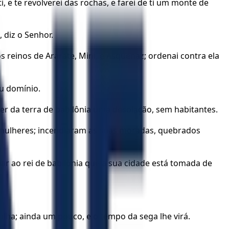
i, e te revolverei das rochas, e farei de ti um monte de
 diz o Senhor.
os reinos de Ararate, Mini, e Asquenaz; ordenai contra ela
eu domínio.
er da terra de babilônia uma desolação, sem habitantes.
o mulheres; incendiaram as suas moradas, quebrados
r ao rei de babilônia que a sua cidade está tomada de
ulha; ainda um pouco, e o tempo da sega lhe virá.