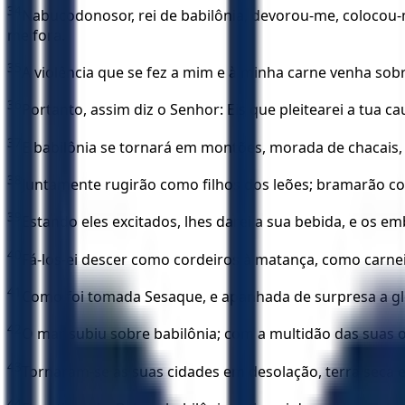
34
Nabucodonosor, rei de babilônia, devorou-me, colocou-
me fora.
35
A violência que se fez a mim e à minha carne venha sobr
36
Portanto, assim diz o Senhor: Eis que pleitearei a tua ca
37
E babilônia se tornará em montões, morada de chacais,
38
Juntamente rugirão como filhos dos leões; bramarão com
39
Estando eles excitados, lhes darei a sua bebida, e os 
40
Fá-los-ei descer como cordeiros à matança, como carne
41
Como foi tomada Sesaque, e apanhada de surpresa a gló
42
O mar subiu sobre babilônia; com a multidão das suas o
43
Tornaram-se as suas cidades em desolação, terra seca 
44