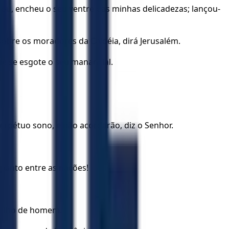
ou, encheu o seu ventre das minhas delicadezas; lançou-
sobre os moradores da Caldéia, dirá Jerusalém.
que se esgote o seu manancial.
erpétuo sono, e não acordarão, diz o Senhor.
spanto entre as nações!
 filho de homem.