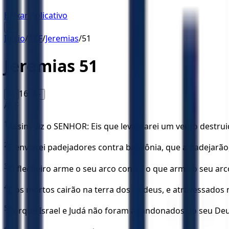
Baixar Aplicativo
☰
Início
/
ACF
/
Jeremias
/
51
Jeremias
51
16
A-
A+
ACF
1
Assim diz o SENHOR: Eis que levantarei um vento destrui
2
E enviarei padejadores contra babilônia, que a padejarão
3
O flecheiro arme o seu arco contra o que arma o seu arco,
4
E os mortos cairão na terra dos caldeus, e atravessados 
5
Porque Israel e Judá não foram abandonados do seu Deus, 