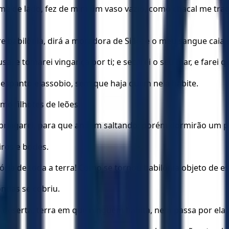
me de lado, fez de mim um vaso vazio, como chacal me trag
e babilônia, dirá a moradora de Sião; e o meu sangue caia 
usa, e tomarei vingança por ti; e secarei o seu mar, e farei 
 espanto e assobio, sem que haja quem nela habite.
o filhotes de leões.
embriagarei, para que andem saltando; porém dormirão um p
iros e bodes.
ria de toda a terra! Como se tornou babilônia objeto de e
ndas se cobriu.
e deserta, terra em que ninguém habita, nem passa por ela