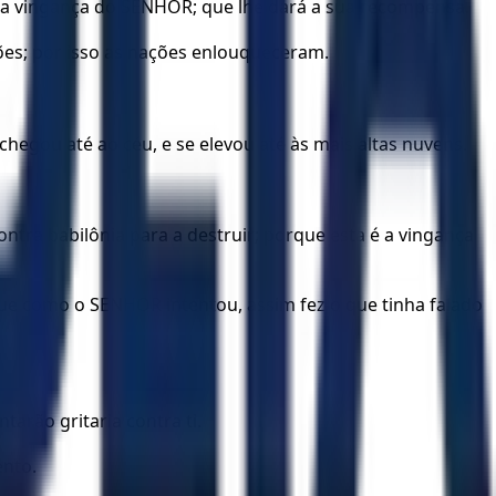
o da vingança do SENHOR; que lhe dará a sua recompensa.
ões; por isso as nações enlouqueceram.
chegou até ao céu, e se elevou até às mais altas nuvens.
ntra babilônia para a destruir; porque esta é a vingança
rque como o SENHOR intentou, assim fez o que tinha falado
arão gritaria contra ti.
ento.