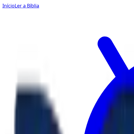
Início
Ler a Bíblia