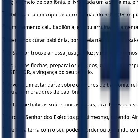
6
Fugi do meio de babilônia, e livrai cada um a sua alma,
7
babilônia era um copo de ouro na mão do SENHOR, o qua
8
Num momento caiu babilônia, e ficou arruinada; lamentai
9
Queríamos curar babilônia, porém ela não sarou; deixai-a
10
O Senhor trouxe a nossa justiça à luz; vinde e contemo
11
Aguçai as flechas, preparai os escudos; o SENHOR desper
do SENHOR, a vingança do seu templo.
12
Arvorai um estandarte sobre os muros de babilônia, refo
contra os moradores de babilônia.
13
Ó tu, que habitas sobre muitas águas, rica de tesouros,
14
Jurou o Senhor dos Exércitos por si mesmo, dizendo: Ain
15
Ele fez a terra com o seu poder, e ordenou o mundo co