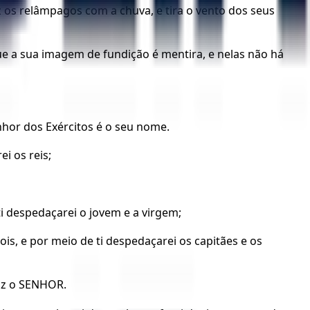
z os relâmpagos com a chuva, e tira o vento dos seus
e a sua imagem de fundição é mentira, e nelas não há
enhor dos Exércitos é o seu nome.
i os reis;
i despedaçarei o jovem e a virgem;
ois, e por meio de ti despedaçarei os capitães e os
diz o SENHOR.