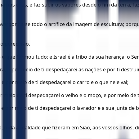
á nos céus, e faz subir os vapores desde o fim da terra; fa
ergonha-se todo o artífice da imagem de escultura; porqu
ão perecerão.
 o que formou tudo; e Israel é a tribo da sua herança; o S
e por meio de ti despedaçarei as nações e por ti destruire
 e por meio de ti despedaçarei o carro e o que nele vai;
r meio de ti despedaçarei o velho e o moço, e por meio de t
e por meio de ti despedaçarei o lavrador e a sua junta de b
ia, toda a maldade que fizeram em Sião, aos vossos olhos, 