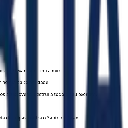
 que se levantam contra mim.
r no dia da calamidade.
s seus jovens; destruí a todo o seu exército.
a de culpas contra o Santo de Israel.