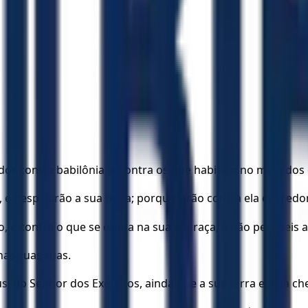
dor contra babilônia, e contra os que habitam no meio dos
, e despejarão a sua terra; porque virão contra ela em redo
 e contra o que se exalta na sua couraça; e não perdoeis ao
nas suas ruas.
do Senhor dos Exércitos, ainda que a sua terra esteja chei