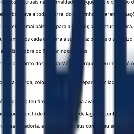
 e não vos destruais na sua maldade; porque este é o temp
l embriagava a toda a terra; do seu vinho beberam as naç
 por ela, tomai bálsamo para a sua dor, porventura sarará.
, e vamo-nos cada um para a sua terra; porque o seu juízo 
s em Sião a obra do Senhor, nosso Deus.
tou o espírito dos reis da Média; porque o seu intento é co
rçai a guarda, colocai sentinelas, preparai as ciladas; po
 é chegado o teu fim, a medida da tua avareza.
da que te enchi de homens, como de lagarta, contudo levant
m a sua sabedoria, e estendeu os céus com o seu entendim