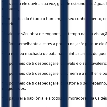
16
Fazendo ele ouvir a sua voz, grande estrondo de águas h
tesouros,
17
Embrutecido é todo o homem, no seu conhecimento; env
espírito.
18
Vaidade são, obra de enganos; no tempo da sua visitaç
19
Não é semelhante a estes a porção de Jacó; porque ele é
20
Tu és meu machado de batalha e minhas armas de guerra, 
21
E por meio de ti despedaçarei o cavalo e o seu cavaleiro;
22
E por meio de ti despedaçarei o homem e a mulher, e po
23
E por meio de ti despedaçarei o pastor e o seu rebanho, 
magistrados.
24
E pagarei a babilônia, e a todos os moradores da Caldé
25