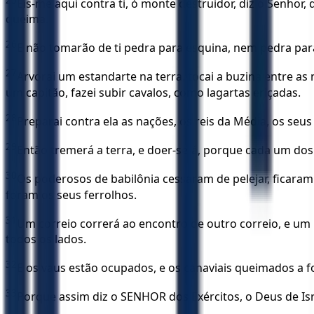
Eis-me aqui contra ti, ó monte destruidor, diz o Senhor, 
queima.
26
E não tomarão de ti pedra para esquina, nem pedra par
27
Arvorai um estandarte na terra, tocai a buzina entre as 
um capitão, fazei subir cavalos, como lagartas eriçadas.
28
Preparai contra ela as nações, os reis da Média, os seus
29
Então tremerá a terra, e doer-se-á, porque cada um dos
30
Os poderosos de babilônia cessaram de pelejar, ficara
foram os seus ferrolhos.
31
Um correio correrá ao encontro de outro correio, e um
todos os lados.
32
E os vaus estão ocupados, e os canaviais queimados a 
33
Porque assim diz o SENHOR dos Exércitos, o Deus de Isr