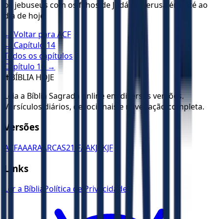
os jebuseus com os filhos de Judá em Jerusalém, até ao
dia de hoje.
← Voltar para
ACF
← Capítulo
14
Todos os capítulos
Capítulo
16
→
✝️
BÍBLIA HOJE
Leia a Bíblia Sagrada online em diversas versões.
Versículos diários, devocionais e navegação completa.
Versões
ACF
AA
ARA
ARC
AS21
JFAA
KJA
KJF
Links
Ler a Bíblia
Política de Privacidade