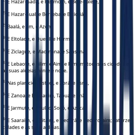
27
E Hazar-Gada, e Hesmom, e Bete-Palete,
28
E Hazar-Sual, e Berseba, e Biziotiá,
29
Baalá, e Iim, e Azem,
30
E Eltolade, e Quesil, e Hormá.
31
E Ziclague, e Madmana, e Sansana,
32
E Lebaote, e Silim, e Aim, e Rimom; todas as cidades e
as suas aldeias, vinte e nove.
33
Nas planícies: Estaol, e Zorá, e Asná,
34
E Zanoa, e En-Ganim, Tapua, e Enã.
35
E Jarmute, e Adulão, Socó, e Azeca,
36
E Saaraim, e Aditaim, e Gederá, e Gederotaim; catorze
cidades e as suas aldeias.