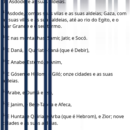
de Asdode, e as suas aldeias.
47
Asdode, com as suas vilas e as suas aldeias; Gaza, com
as suas vilas e as suas aldeias, até ao rio do Egito, e o
Mar Grande e o seu termo.
48
E nas montanhas: Samir, Jatir, e Socó.
49
E Daná, e Quiriate-Saná (que é Debir),
50
E Anabe, Estemó, e Anim,
51
E Gósen, e Holom, e Giló; onze cidades e as suas
aldeias.
52
Arabe, e Dumá e Esã,
53
E Janim, e Bete-Tapua e Afeca,
54
E Hunta, e Quiriate-Arba (que é Hebrom), e Zior; nove
cidades e as suas aldeias.