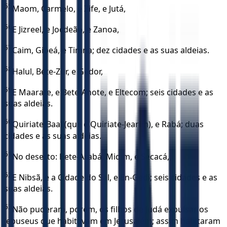
55
Maom, Carmelo, e Zife, e Jutá,
56
E Jizreel, e Jocdeão, e Zanoa,
57
Caim, Gibeá, e Timna; dez cidades e as suas aldeias.
58
Halul, Bete-Zur, e Gedor,
59
E Maarate, e Bete-Anote, e Eltecom; seis cidades e as
suas aldeias.
60
Quiriate-Baal (que é Quiriate-Jearim), e Rabá; duas
cidades e as suas aldeias.
61
No deserto: Bete-Arabá, Midim, e Secacá,
62
E Nibsã, e a Cidade do Sal, e En-Gedi; seis cidades e as
suas aldeias.
63
Não puderam, porém, os filhos de Judá expulsar os
jebuseus que habitavam em Jerusalém; assim habitaram