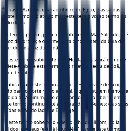
4
E passa Azmom, e sai ao ribeiro do Egito, e as saídas
deste termo vão até ao mar; este será o vosso termo do
lado do sul.
5
O termo, porém, para o oriente será o Mar Salgado, até
à foz do Jordão; e o termo para o norte será da baía do
mar, desde a foz do Jordão.
6
E este termo subirá até Bete-Hogla, e passará do norte
a Bete-Arabá, e este termo subirá até à pedra de Boã,
filho de Rúben.
7
Subirá mais este termo a Debir desde o vale de Acor,
indo para o norte rumo a Gilgal, a qual está em frente da
subida de Adumim, que está para o sul do ribeiro; então
este termo continua até às águas de En-Semes; e as suas
saídas estão do lado de En-Rogel.
8
E este termo sobe pelo vale do filho de Hinom, do lado
sul dos jebuseus (esta é Jerusalém) e sobe este termo