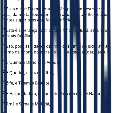
19
E ela disse: Dá-me uma bênção; pois me deste terra
seca, dá-me também fontes de águas. Então lhe deu as
fontes superiores e as fontes inferiores.
20
Esta é a herança da tribo dos filhos de Judá, segundo
as suas famílias.
21
São, pois, as cidades da tribo dos filhos de Judá, até ao
termo de Edom, no extremo sul: Cabzeel, e Eder, e Jagur.
22
E Quiná, e Dimona, e Adada,
23
E Quedes, e Hazor, e Itnã,
24
Zife, e Telem, e Bealote,
25
E Hazor-Hadata, e Queriote-Hezrom (que é Hazor),
26
Amã e Sema, e Moladá,