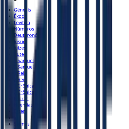
Gênesis
Êxodo
Levítico
Números
Deuteronômio
Josué
Juízes
Rute
1 Samuel
2 Samuel
1 Reis
2 Reis
1 Crônicas
2 Crônicas
Esdras
Neemias
Ester
Jó
Salmos