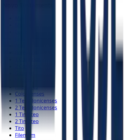
Novo Testamento
Mateus
Marcos
Lucas
João
Atos
Romanos
1 Coríntios
2 Coríntios
Gálatas
Efésios
Filipenses
Colossenses
1 Tessalonicenses
2 Tessalonicenses
1 Timóteo
2 Timóteo
Tito
Filemom