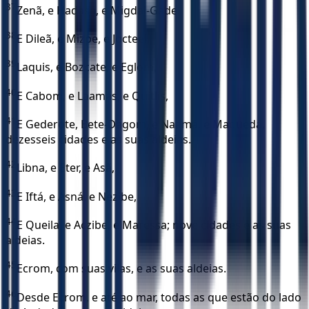
37
Zenã, e Hadasa, e Migdal-Gade,
38
E Dileã, e Mizpe, e Jocteel,
39
Laquis, e Bozcate, e Eglom,
40
E Cabom, e Laamás, e Quitlis,
41
E Gederote, Bete-Dagom, e Naamá, e Maquedá,
dezesseis cidades e as suas aldeias.
42
Libna, e Eter, e Asã,
43
E Iftá, e Asná, e Nezibe,
44
E Queila, e Aczibe, e Maressa; nove cidades e as suas
aldeias.
45
Ecrom, com suas vilas, e as suas aldeias.
46
Desde Ecrom, e até ao mar, todas as que estão do lado