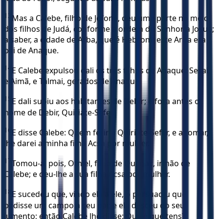
13
Mas a Calebe, filho de Jefoné, deu uma parte no meio
dos filhos de Judá, conforme a ordem do Senhor a Josué;
a saber, a cidade de Arba, que é Hebrom; este Arba era
pai de Anaque.
14
E Calebe expulsou dali os três filhos de Anaque: Sesai,
e Aimã, e Talmai, gerados de Anaque.
15
E dali subiu aos habitantes de Debir; e fora antes o
nome de Debir, Quiriate-Sefer.
16
E disse Calebe: Quem ferir a Quiriate-Sefer, e a tomar,
lhe darei a minha filha Acsa por mulher.
17
Tomou-a, pois, Otniel, filho de Quenaz, irmão de
Calebe; e deu-lhe a sua filha Acsa por mulher.
18
E sucedeu que, vindo ela a ele, o persuadiu que
pedisse um campo a seu pai; e ela desceu do seu
jumento; então Calebe lhe disse: Que é que tens?