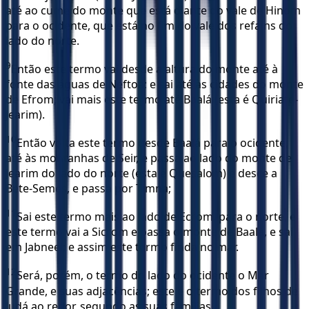
até ao cume do monte que está diante do vale de Hinom
para o ocidente, que está no fim do vale dos refains do
lado do norte.
9
Então este termo vai desde a altura do monte até à
fonte das águas de Neftoa; e sai até às cidades do monte
de Efrom; vai mais este termo até Baalá (esta é Quiriate-
Jearim).
10
Então volta este termo desde Baalá para o ocidente,
até às montanhas de Seir, e passa ao lado do monte de
Jearim do lado do norte (esta é Quesalom) e desce a
Bete-Semes, e passa por Timna;
11
Sai este termo mais ao lado de Ecrom, para o norte, e
este termo vai a Sicrom e passa o monte de Baalá, e sai
em Jabneel; e assim este termo finda no mar.
12
Será, porém, o termo do lado do ocidente o Mar
Grande, e suas adjacências; este é o termo dos filhos de
Judá ao redor, segundo as suas famílias.