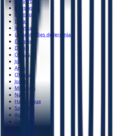
Provérbios
Eclesiastes
Cânticos
Isaías
Jeremias
Lamentações de Jeremias
Ezequiel
Daniel
Oséias
Joel
Amós
Obadias
Jonas
Miquéias
Naum
Habacuque
Sofonias
Ageu
Zacarias
Malaquias