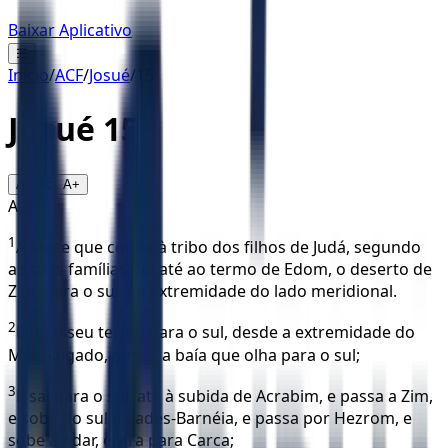
Baixar Aplicativo
☰
Início
/
ACF
/
Josué
/
15
Josué
15
16
A-
A+
ACF
1
A sorte que coube à tribo dos filhos de Judá, segundo
as suas famílias, foi até ao termo de Edom, o deserto de
Zim, para o sul, na extremidade do lado meridional.
2
E foi o seu termo para o sul, desde a extremidade do
Mar Salgado, desde a baía que olha para o sul;
3
E sai para o sul, até à subida de Acrabim, e passa a Zim,
e sobe do sul a Cades-Barnéia, e passa por Hezrom, e
sobe a Adar, e vira para Carca;