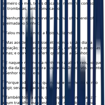
primeiro do mês, tereis descanso, memorial com sonido
de trombetas, santa convocação.
25
Nenhum trabalho servil fareis, mas oferecereis oferta
queimada ao Senhor.
26
Falou mais o Senhor a Moisés, dizendo:
27
Mas aos dez dias desse sétimo mês será o dia da
expiação; tereis santa convocação, e afligireis as vossas
almas; e oferecereis oferta queimada ao Senhor.
28
E naquele mesmo dia nenhum trabalho fareis, porque
é o dia da expiação, para fazer expiação por vós perante
o Senhor vosso Deus.
29
Porque toda a alma, que naquele mesmo dia se não
afligir, será extirpada do seu povo.
30
Também toda a alma, que naquele mesmo dia fizer
algum trabalho, eu a destruirei do meio do seu povo.