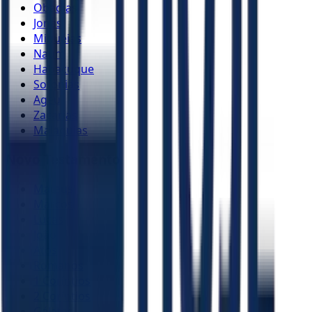
Obadias
Jonas
Miquéias
Naum
Habacuque
Sofonias
Ageu
Zacarias
Malaquias
Novo Testamento
Mateus
Marcos
Lucas
João
Atos
Romanos
1 Coríntios
2 Coríntios
Gálatas