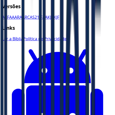
Versões
ACF
AA
ARA
ARC
AS21
JFAA
KJA
KJF
Links
Ler a Bíblia
Política de Privacidade