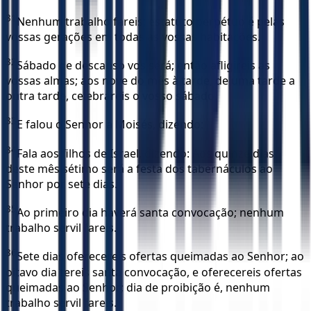
31
Nenhum trabalho fareis; estatuto perpétuo é pelas
vossas gerações em todas as vossas habitações.
32
Sábado de descanso vos será; então afligireis as
vossas almas; aos nove do mês à tarde, de uma tarde a
outra tarde, celebrareis o vosso sábado.
33
E falou o Senhor a Moisés, dizendo:
34
Fala aos filhos de Israel, dizendo: Aos quinze dias
deste mês sétimo será a festa dos tabernáculos ao
Senhor por sete dias.
35
Ao primeiro dia haverá santa convocação; nenhum
trabalho servil fareis.
36
Sete dias oferecereis ofertas queimadas ao Senhor; ao
oitavo dia tereis santa convocação, e oferecereis ofertas
queimadas ao Senhor; dia de proibição é, nenhum
trabalho servil fareis.