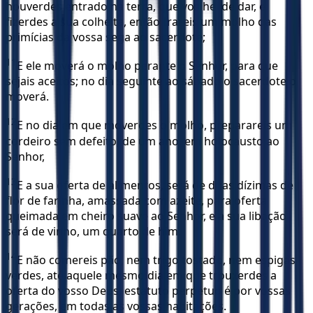
houverdes entrado na terra, que vos hei de dar, e
fizerdes a sua colheita, então trareis um molho das
primícias da vossa sega ao sacerdote;
11
E ele moverá o molho perante o Senhor, para que
sejais aceitos; no dia seguinte ao sábado o sacerdote o
moverá.
12
E no dia em que moverdes o molho, preparareis um
cordeiro sem defeito, de um ano, em holocausto ao
Senhor,
13
E a sua oferta de alimentos, será de duas dízimas de
flor de farinha, amassada com azeite, para oferta
queimada em cheiro suave ao Senhor, e a sua libação
será de vinho, um quarto de him.
14
E não comereis pão, nem trigo tostado, nem espigas
verdes, até aquele mesmo dia em que trouxerdes a
oferta do vosso Deus; estatuto perpétuo é por vossas
gerações, em todas as vossas habitações.