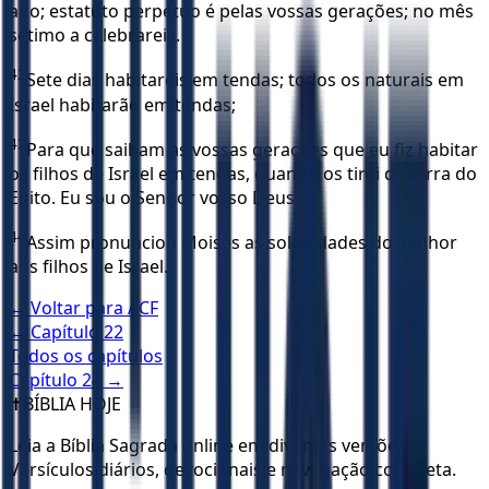
ano; estatuto perpétuo é pelas vossas gerações; no mês
sétimo a celebrareis.
42
Sete dias habitareis em tendas; todos os naturais em
Israel habitarão em tendas;
43
Para que saibam as vossas gerações que eu fiz habitar
os filhos de Israel em tendas, quando os tirei da terra do
Egito. Eu sou o Senhor vosso Deus.
44
Assim pronunciou Moisés as solenidades do Senhor
aos filhos de Israel.
← Voltar para
ACF
← Capítulo
22
Todos os capítulos
Capítulo
24
→
✝️
BÍBLIA HOJE
Leia a Bíblia Sagrada online em diversas versões.
Versículos diários, devocionais e navegação completa.