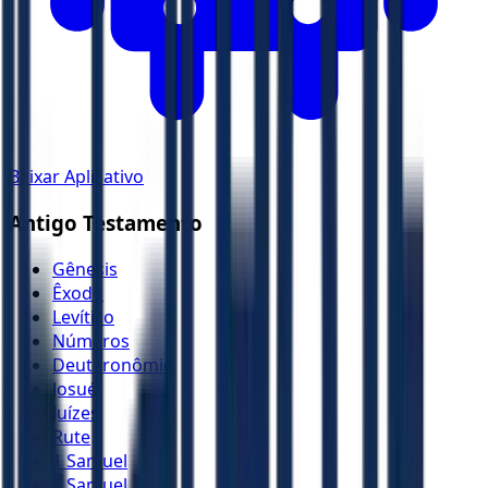
Baixar Aplicativo
Antigo Testamento
Gênesis
Êxodo
Levítico
Números
Deuteronômio
Josué
Juízes
Rute
1 Samuel
2 Samuel