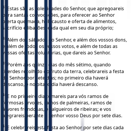
37
Estas são as solenidades do Senhor, que apregoareis
para santas convocações, para oferecer ao Senhor
oferta queimada, holocausto e oferta de alimentos,
sacrifício e libações, cada qual em seu dia próprio;
38
Além dos sábados do Senhor, e além dos vossos dons,
e além de todos os vossos votos, e além de todas as
vossas ofertas voluntárias, que dareis ao Senhor.
39
Porém aos quinze dias do mês sétimo, quando
tiverdes recolhido do fruto da terra, celebrareis a festa
do Senhor por sete dias; no primeiro dia haverá
descanso, e no oitavo dia haverá descanso.
40
E no primeiro dia tomareis para vós ramos de
formosas árvores, ramos de palmeiras, ramos de
árvores frondosas, e salgueiros de ribeiras; e vos
alegrareis perante o Senhor vosso Deus por sete dias.
41
E celebrareis esta festa ao Senhor por sete dias cada