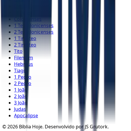
Efésios
Filipenses
Colossenses
1 Tessalonicenses
2 Tessalonicenses
1 Timóteo
2 Timóteo
Tito
Filemom
Hebreus
Tiago
1 Pedro
2 Pedro
1 João
2 João
3 João
Judas
Apocalipse
©
2026
Bíblia Hoje. Desenvolvido por JS Grutork.