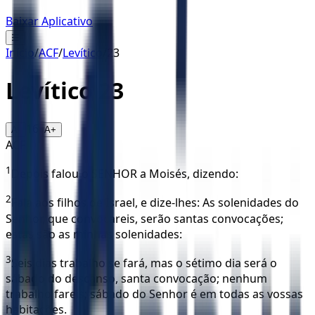
Baixar Aplicativo
☰
Início
/
ACF
/
Levítico
/
23
Levítico
23
16
A-
A+
ACF
1
Depois falou o SENHOR a Moisés, dizendo:
2
Fala aos filhos de Israel, e dize-lhes: As solenidades do
Senhor, que convocareis, serão santas convocações;
estas são as minhas solenidades:
3
Seis dias trabalho se fará, mas o sétimo dia será o
sábado do descanso, santa convocação; nenhum
trabalho fareis; sábado do Senhor é em todas as vossas
habitações.