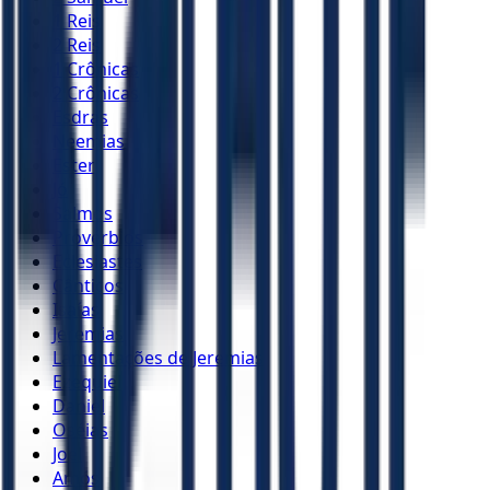
1 Reis
2 Reis
1 Crônicas
2 Crônicas
Esdras
Neemias
Ester
Jó
Salmos
Provérbios
Eclesiastes
Cânticos
Isaías
Jeremias
Lamentações de Jeremias
Ezequiel
Daniel
Oséias
Joel
Amós