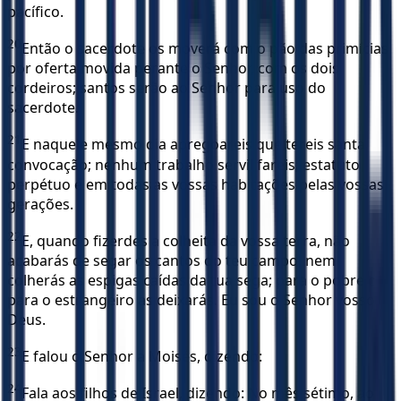
pacífico.
20
Então o sacerdote os moverá com o pão das primícias
por oferta movida perante o Senhor, com os dois
cordeiros; santos serão ao Senhor para uso do
sacerdote.
21
E naquele mesmo dia apregoareis que tereis santa
convocação; nenhum trabalho servil fareis; estatuto
perpétuo é em todas as vossas habitações pelas vossas
gerações.
22
E, quando fizerdes a colheita da vossa terra, não
acabarás de segar os cantos do teu campo, nem
colherás as espigas caídas da tua sega; para o pobre e
para o estrangeiro as deixarás. Eu sou o Senhor vosso
Deus.
23
E falou o Senhor a Moisés, dizendo:
24
Fala aos filhos de Israel, dizendo: No mês sétimo, ao