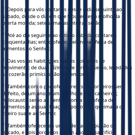
15
Depois para vós contareis desde o dia seguinte ao
sábado, desde o dia em que trouxerdes o molho da
oferta movida; sete semanas inteiras serão.
16
Até ao dia seguinte ao sétimo sábado, contareis
cinqüenta dias; então oferecereis nova oferta de
alimentos ao Senhor.
17
Das vossas habitações trareis dois pães de
movimento; de duas dízimas de farinha serão, levedados
se cozerão; primícias são ao Senhor.
18
Também com o pão oferecereis sete cordeiros sem
defeito, de um ano, e um novilho, e dois carneiros;
holocausto serão ao Senhor, com a sua oferta de
alimentos, e as suas libações, por oferta queimada de
cheiro suave ao Senhor.
19
Também oferecereis um bode para expiação do
pecado, e dois cordeiros de um ano por sacrifício