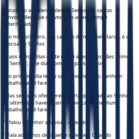
4
Estas são as solenidades do Senhor, as santas
convocações, que convocareis ao seu tempo
determinado:
5
No mês primeiro, aos catorze do mês, pela tarde, é a
páscoa do Senhor.
6
E aos quinze dias deste mês é a festa dos pães ázimos
do Senhor; sete dias comereis pães ázimos.
7
No primeiro dia tereis santa convocação; nenhum
trabalho servil fareis;
8
Mas sete dias oferecereis oferta queimada ao Senhor;
ao sétimo dia haverá santa convocação; nenhum
trabalho servil fareis.
9
E falou o Senhor a Moisés, dizendo:
10
Fala aos filhos de Israel, e dize-lhes: Quando