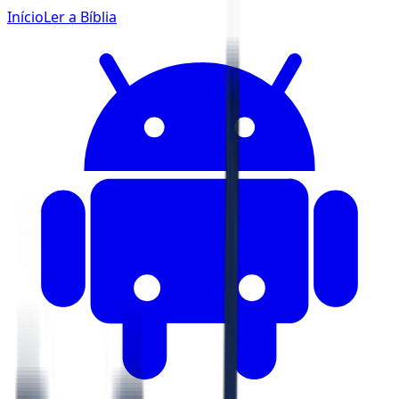
Início
Ler a Bíblia