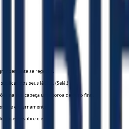
 grandemente se regozija.
úplicas dos seus lábios. (Selá.)
ões na sua cabeça uma coroa de ouro fino.
 sempre e eternamente.
de puseste sobre ele.