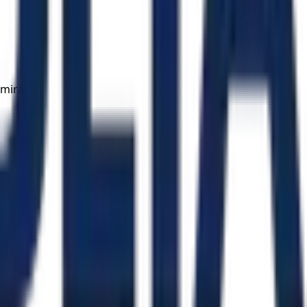
mirá.