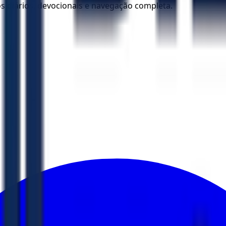
los diários, devocionais e navegação completa.