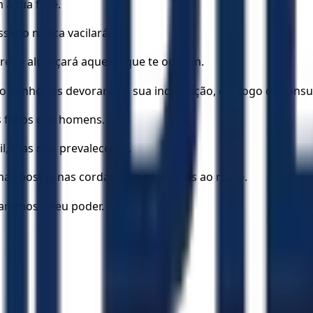
 a tua face.
íssimo nunca vacilará.
reita alcançará aqueles que te odeiam.
 o Senhor os devorará na sua indignação, e o fogo os consu
s filhos dos homens.
l, mas não prevalecerão.
chas postas nas cordas lhes apontarás ao rosto.
varemos o teu poder.