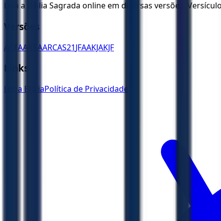
Leia a Bíblia Sagrada online em diversas versões. Versícu
Versões
ACF
AA
ARA
ARC
AS21
JFAA
KJA
KJF
Links
Ler a Bíblia
Política de Privacidade