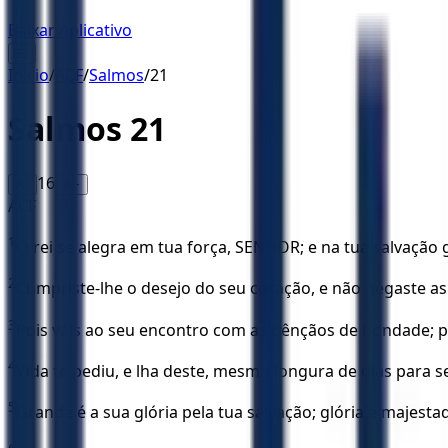
Baixar Aplicativo
☰
Início
/
ACF
/
Salmos
/
21
Salmos
21
16
A-
A+
ACF
1
O rei se alegra em tua força, SENHOR; e na tua salvação
2
Cumpriste-lhe o desejo do seu coração, e não negaste as s
3
Pois vais ao seu encontro com as bênçãos de bondade; p
4
Vida te pediu, e lha deste, mesmo longura de dias para
5
Grande é a sua glória pela tua salvação; glória e majesta