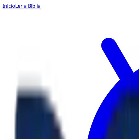
Início
Ler a Bíblia