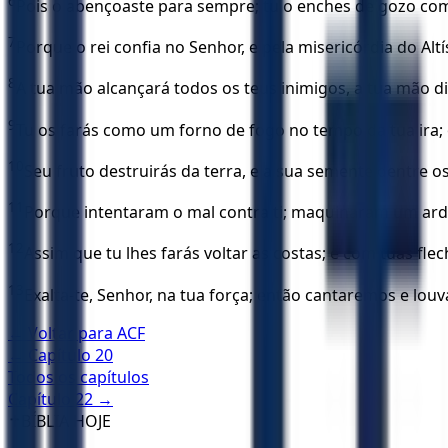
6
Pois o abençoaste para sempre; tu o enches de gozo com
7
Porque o rei confia no Senhor, e pela misericórdia do Alt
8
A tua mão alcançará todos os teus inimigos, a tua mão di
9
Tu os farás como um forno de fogo no tempo da tua ira;
10
Seu fruto destruirás da terra, e a sua semente dentre o
11
Porque intentaram o mal contra ti; maquinaram um ardi
12
Assim que tu lhes farás voltar as costas; e com tuas fle
13
Exalta-te, Senhor, na tua força; então cantaremos e lou
← Voltar para
ACF
← Capítulo
20
Todos os capítulos
Capítulo
22
→
✝️
BÍBLIA HOJE