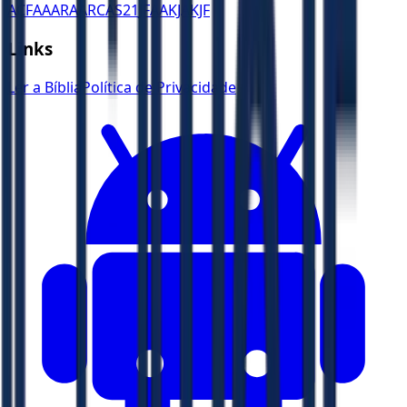
ACF
AA
ARA
ARC
AS21
JFAA
KJA
KJF
Links
Ler a Bíblia
Política de Privacidade