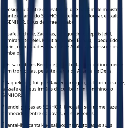
4
Designou dentre os levitas os que haviam de ministrar
diante da arca do SENHOR, e celebrar, e louvar, e exaltar
o SENHOR, Deus de Israel, a saber,
5
Asafe, o chefe, Zacarias, o segundo, e depois Jeiel,
Semiramote, Jeiel, Matitias, Eliabe, Benaia, Obede-Edom
e Jeiel, com alaúdes e harpas; e Asafe fazia ressoar os
címbalos.
6
Os sacerdotes Benaia e Jaaziel estavam continuamente
com trombetas, perante a arca da Aliança de Deus.
7
Naquele dia, foi que Davi encarregou, pela primeira vez,
a Asafe e a seus irmãos de celebrarem com hinos o
SENHOR.
8
Rendei graças ao SENHOR, invocai o seu nome, fazei
conhecidos, entre os povos, os seus feitos.
9
Cantai-lhe, cantai-lhe salmos; narrai todas as suas