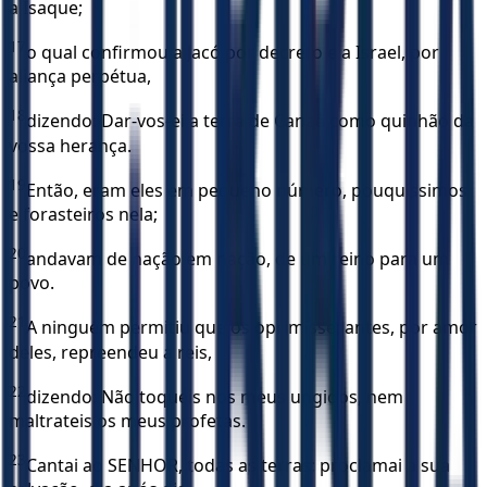
a Isaque;
17
o qual confirmou a Jacó por decreto e a Israel, por
aliança perpétua,
18
dizendo: Dar-vos-ei a terra de Canaã como quinhão da
vossa herança.
19
Então, eram eles em pequeno número, pouquíssimos
e forasteiros nela;
20
andavam de nação em nação, de um reino para um
povo.
21
A ninguém permitiu que os oprimisse; antes, por amor
deles, repreendeu a reis,
22
dizendo: Não toqueis nos meus ungidos, nem
maltrateis os meus profetas.
23
Cantai ao SENHOR, todas as terras; proclamai a sua