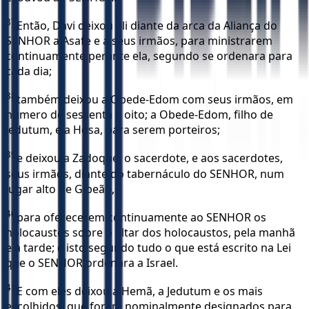
37
Então, Davi deixou ali diante da arca da Aliança do
SENHOR a Asafe e a seus irmãos, para ministrarem
continuamente perante ela, segundo se ordenara para
cada dia;
38
também deixou a Obede-Edom com seus irmãos, em
número de sessenta e oito; a Obede-Edom, filho de
Jedutum, e a Hosa, para serem porteiros;
39
e deixou a Zadoque, o sacerdote, e aos sacerdotes,
seus irmãos, diante do tabernáculo do SENHOR, num
lugar alto de Gibeão,
40
para oferecerem continuamente ao SENHOR os
holocaustos sobre o altar dos holocaustos, pela manhã
e à tarde; e isto segundo tudo o que está escrito na Lei
que o SENHOR ordenara a Israel.
41
E com eles deixou a Hemã, a Jedutum e os mais
escolhidos, que foram nominalmente designados para