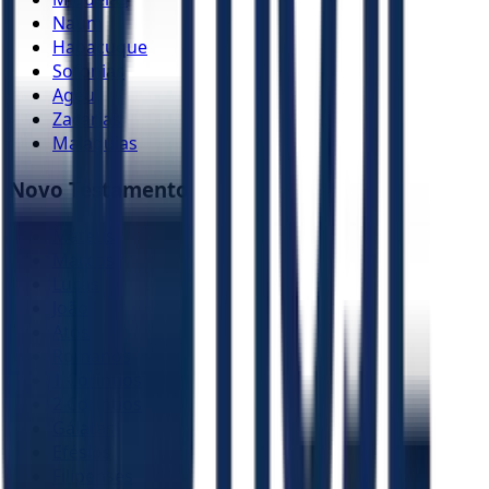
Naum
Habacuque
Sofonias
Ageu
Zacarias
Malaquias
Novo Testamento
Mateus
Marcos
Lucas
João
Atos
Romanos
1 Coríntios
2 Coríntios
Gálatas
Efésios
Filipenses