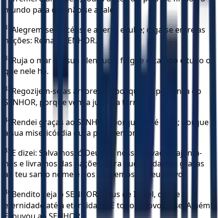
mundo para que não se abale.
31
Alegrem-se os céus, e a terra exulte; diga-se entre as
nações: Reina o SENHOR.
32
Ruja o mar e a sua plenitude; folgue o campo e tudo o
que nele há.
33
Regozijem-se as árvores do bosque na presença do
SENHOR, porque vem a julgar a terra.
34
Rendei graças ao SENHOR, porque ele é bom; porque
a sua misericórdia dura para sempre.
35
E dizei: Salva-nos, ó Deus da nossa salvação, ajunta-
nos e livra-nos das nações, para que rendamos graças
ao teu santo nome e nos gloriemos no teu louvor.
36
Bendito seja o SENHOR, Deus de Israel, desde a
eternidade até a eternidade. E todo o povo disse: Amém!
E louvou ao SENHOR.