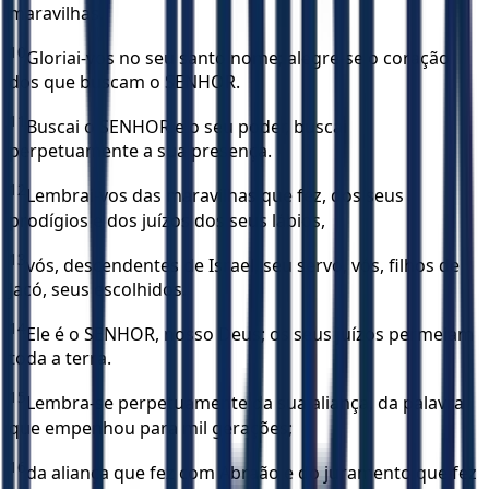
maravilhas.
10
Gloriai-vos no seu santo nome; alegre-se o coração
dos que buscam o SENHOR.
11
Buscai o SENHOR e o seu poder, buscai
perpetuamente a sua presença.
12
Lembrai-vos das maravilhas que fez, dos seus
prodígios e dos juízos dos seus lábios,
13
vós, descendentes de Israel, seu servo, vós, filhos de
Jacó, seus escolhidos.
14
Ele é o SENHOR, nosso Deus; os seus juízos permeiam
toda a terra.
15
Lembra-se perpetuamente da sua aliança, da palavra
que empenhou para mil gerações;
16
da aliança que fez com Abraão e do juramento que fez