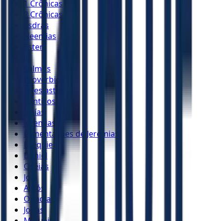
1 Crônicas
2 Crônicas
Esdras
Neemias
Ester
Jó
Salmos
Provérbios
Eclesiastes
Cânticos
Isaías
Jeremias
Lamentações de Jeremias
Ezequiel
Daniel
Oséias
Joel
Amós
Obadias
Jonas
Miquéias