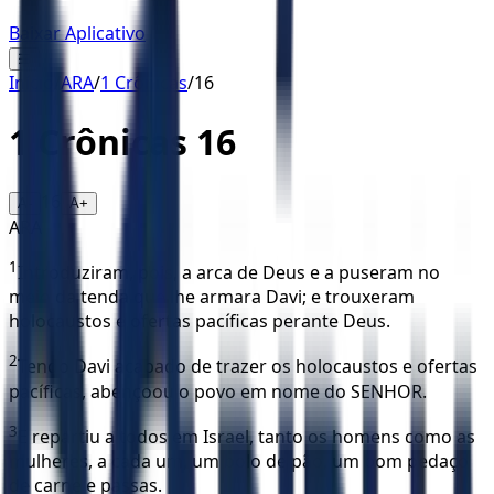
Baixar Aplicativo
☰
Início
/
ARA
/
1 Crônicas
/
16
1 Crônicas
16
16
A-
A+
ARA
1
Introduziram, pois, a arca de Deus e a puseram no
meio da tenda que lhe armara Davi; e trouxeram
holocaustos e ofertas pacíficas perante Deus.
2
Tendo Davi acabado de trazer os holocaustos e ofertas
pacíficas, abençoou o povo em nome do SENHOR.
3
E repartiu a todos em Israel, tanto os homens como as
mulheres, a cada um, um bolo de pão, um bom pedaço
de carne e passas.