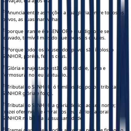
salvação, dia após dia.
24
Anunciai entre as nações a sua glória, entre todos os
povos, as suas maravilhas,
25
porque grande é o SENHOR e mui digno de ser
louvado, temível mais do que todos os deuses.
26
Porque todos os deuses dos povos são ídolos; o
SENHOR, porém, fez os céus.
27
Glória e majestade estão diante dele, força e
formosura, no seu santuário.
28
Tributai ao SENHOR, ó famílias dos povos, tributai ao
SENHOR glória e força.
29
Tributai ao SENHOR a glória devida ao seu nome;
trazei oferendas e entrai nos seus átrios; adorai o
SENHOR na beleza da sua santidade.
30
Tremei diante dele, todas as terras, pois ele firmou o