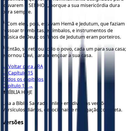
louvarem o SENHOR, porque a sua misericórdia dura
para sempre.
42
Com eles, pois, estavam Hemã e Jedutum, que faziam
ressoar trombetas, e címbalos, e instrumentos de
música de Deus; os filhos de Jedutum eram porteiros.
43
Então, se retirou todo o povo, cada um para sua casa;
e tornou Davi, para abençoar a sua casa.
← Voltar para
ARA
← Capítulo
15
Todos os capítulos
Capítulo
17
→
✝️
BÍBLIA HOJE
Leia a Bíblia Sagrada online em diversas versões.
Versículos diários, devocionais e navegação completa.
Versões