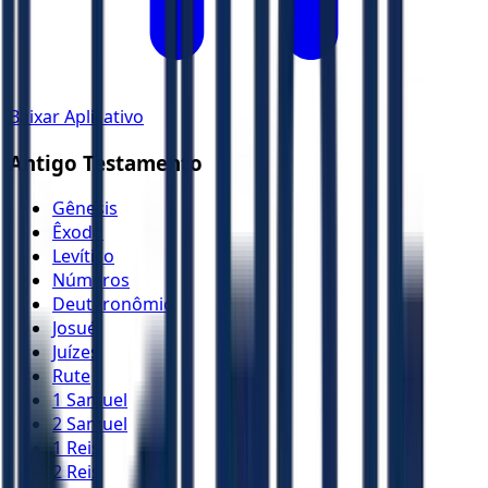
Baixar Aplicativo
Antigo Testamento
Gênesis
Êxodo
Levítico
Números
Deuteronômio
Josué
Juízes
Rute
1 Samuel
2 Samuel
1 Reis
2 Reis