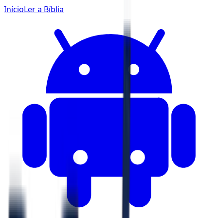
Início
Ler a Bíblia