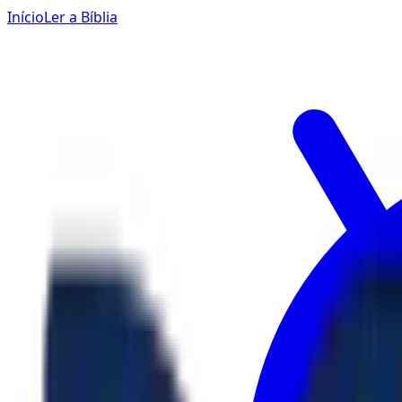
Início
Ler a Bíblia