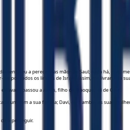
a venha eu a perecer nas mãos de Saul; nada há, pois, melh
-me por todos os limites de Israel; assim, me livrarei da s
estavam, passou a Aquis, filho de Maoque, rei de Gate.
da um com a sua família; Davi, com ambas as suas mulheres, 
 de o perseguir.