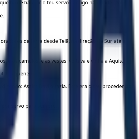
que há de habitar o teu servo contigo na cidade real?
e.
radores da terra desde Telã, na direção de Sur, até à
, e os camelos, e as vestes; voltava e vinha a Aquis.
Sul dos queneus.
dizendo: Assim Davi o fazia. Este era o seu proceder por
á por servo para sempre.