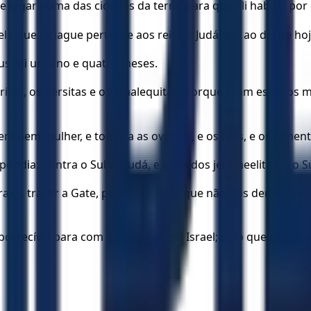
e lugar numa das cidades da terra, para que ali habite; por 
elo que Ziclague pertence aos reis de Judá, até ao dia de hoj
us foi um ano e quatro meses.
tas, os gersitas e os amalequitas; porque eram estes os mo
m nem mulher, e tomava as ovelhas, e os bois, e os jumentos
ndia: Contra o Sul de Judá, e o Sul dos jerameelitas, e o 
s trazer a Gate, pois dizia: Para que não nos denunciem, 
 aborrecível para com o seu povo em Israel; pelo que me ser