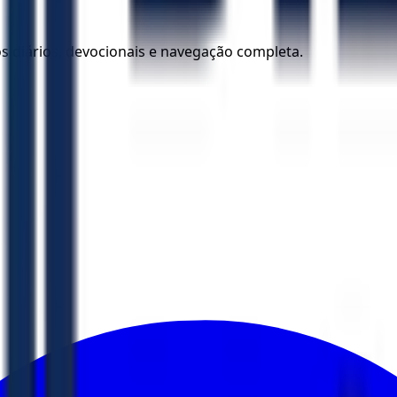
los diários, devocionais e navegação completa.