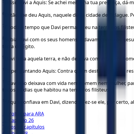
5
Disse Davi a Aquis: Se achei mercê na tua presença, dá-m
6
Então, lhe deu Aquis, naquele dia, a cidade de Ziclague. P
7
E todo o tempo que Davi permaneceu na terra dos filiste
8
Subia Davi com os seus homens, e davam contra os gesuri
terra do Egito.
9
Davi feria aquela terra, e não deixava com vida nem home
10
E perguntando Aquis: Contra quem deste hoje? Davi respo
11
Davi não deixava com vida nem homem nem mulher, para o
todos os dias que habitou na terra dos filisteus.
12
Aquis confiava em Davi, dizendo: Fez-se ele, por certo,
← Voltar para
ARA
← Capítulo
26
Todos os capítulos
Capítulo
28
→