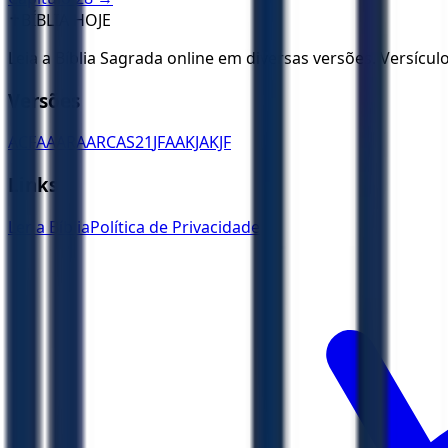
✝️
BÍBLIA HOJE
Leia a Bíblia Sagrada online em diversas versões. Versícu
Versões
ACF
AA
ARA
ARC
AS21
JFAA
KJA
KJF
Links
Ler a Bíblia
Política de Privacidade