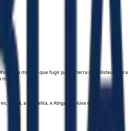
or para mim do que fugir para a terra dos filisteus; para
ua mão.
Ainoã, a jezreelita, e Abigail, a viúva de Nabal, o