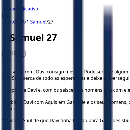
Baixar Aplicativo
☰
Início
/
ARA
/
1 Samuel
/
27
1 Samuel
27
16
A-
A+
ARA
1
Disse, porém, Davi consigo mesmo: Pode ser que algum di
que Saul perca de todo as esperanças e deixe de perseguir
2
Dispôs-se Davi e, com os seiscentos homens que com ele 
3
Habitou Davi com Aquis em Gate, ele e os seus homens, ca
carmelita.
4
Avisado Saul de que Davi tinha fugido para Gate, desistiu