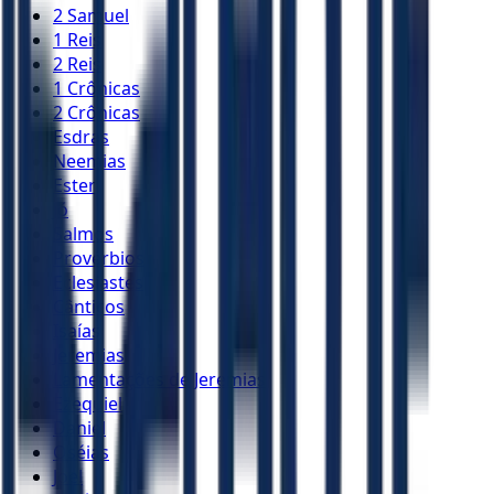
2 Samuel
1 Reis
2 Reis
1 Crônicas
2 Crônicas
Esdras
Neemias
Ester
Jó
Salmos
Provérbios
Eclesiastes
Cânticos
Isaías
Jeremias
Lamentações de Jeremias
Ezequiel
Daniel
Oséias
Joel