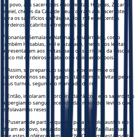
ao povo, aos sacerdotes e aos levitas; Hilquias, Zacarias
e Jeiel, chefes da Casa de Deus, deram aos sacerdotes,
para os sacrifícios da Páscoa, dois mil e seiscentos
cordeiros e cabritos e trezentos bois.
9
Conanias, Semaías e Natanael, seus irmãos, como
também Hasabias, Jeiel e Jozabade, chefes dos levitas,
apresentaram aos levitas, para os sacrifícios da Páscoa,
cinco mil cordeiros e cabritos e quinhentos bois.
10
Assim, se preparou o serviço, e puseram-se os
sacerdotes nos seus lugares e também os levitas, pelos
seus turnos, segundo o mandado do rei.
11
Então, imolaram o cordeiro da Páscoa; e os sacerdotes
aspergiam o sangue recebido das mãos dos levitas que
esfolavam as reses.
12
Puseram de parte o que era para os holocaustos e o
deram ao povo, segundo os grupos das famílias, para
que estes o oferecessem ao SENHOR, como está escrito