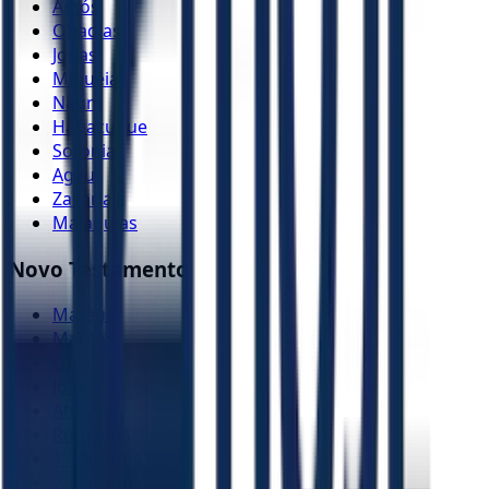
Amós
Obadias
Jonas
Miquéias
Naum
Habacuque
Sofonias
Ageu
Zacarias
Malaquias
Novo Testamento
Mateus
Marcos
Lucas
João
Atos
Romanos
1 Coríntios
2 Coríntios