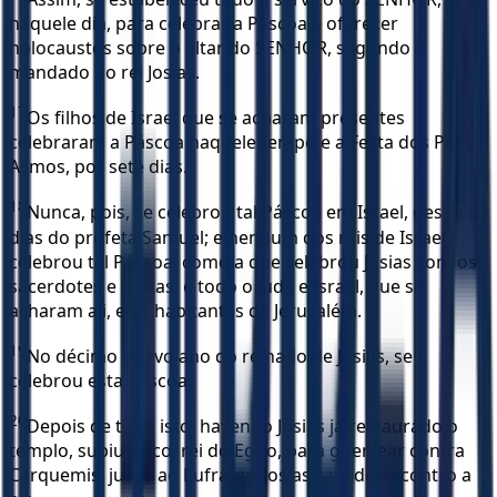
naquele dia, para celebrar a Páscoa e oferecer
holocaustos sobre o altar do SENHOR, segundo o
mandado do rei Josias.
17
Os filhos de Israel que se acharam presentes
celebraram a Páscoa naquele tempo e a Festa dos Pães
Asmos, por sete dias.
18
Nunca, pois, se celebrou tal Páscoa em Israel, desde os
dias do profeta Samuel; e nenhum dos reis de Israel
celebrou tal Páscoa, como a que celebrou Josias com os
sacerdotes e levitas, e todo o Judá e Israel, que se
acharam ali, e os habitantes de Jerusalém.
19
No décimo oitavo ano do reinado de Josias, se
celebrou esta Páscoa.
20
Depois de tudo isto, havendo Josias já restaurado o
templo, subiu Neco, rei do Egito, para guerrear contra
Carquemis, junto ao Eufrates. Josias saiu de encontro a