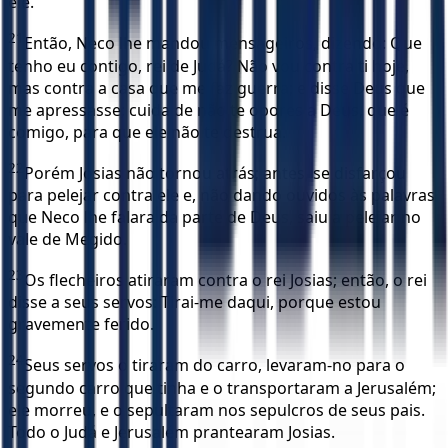
ele.
21
Então, Neco lhe mandou mensageiros, dizendo: Que
tenho eu contigo, rei de Judá? Não vou contra ti hoje,
mas contra a casa que me faz guerra; e disse Deus que
me apressasse; cuida de não te opores a Deus, que é
comigo, para que ele não te destrua.
22
Porém Josias não tornou atrás; antes, se disfarçou
para pelejar contra ele e, não dando ouvidos às palavras
que Neco lhe falara da parte de Deus, saiu a pelejar no
vale de Megido.
23
Os flecheiros atiraram contra o rei Josias; então, o rei
disse a seus servos: Tirai-me daqui, porque estou
gravemente ferido.
24
Seus servos o tiraram do carro, levaram-no para o
segundo carro que tinha e o transportaram a Jerusalém;
ele morreu, e o sepultaram nos sepulcros de seus pais.
Todo o Judá e Jerusalém prantearam Josias.