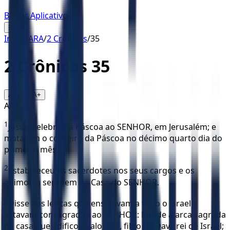
Baixar Aplicativo
☰
Início
/
ARA
/
2 Crônicas
/
35
2 Crônicas
35
16
A-
A+
ARA
1
Josias celebrou a Páscoa ao SENHOR, em Jerusalém; e
mataram o cordeiro da Páscoa no décimo quarto dia do
primeiro mês.
2
Estabeleceu os sacerdotes nos seus cargos e os
animou a servirem na Casa do SENHOR.
3
Disse aos levitas que ensinavam a todo o Israel e
estavam consagrados ao SENHOR: Ponde a arca sagrada
na casa que edificou Salomão, filho de Davi, rei de Israel;