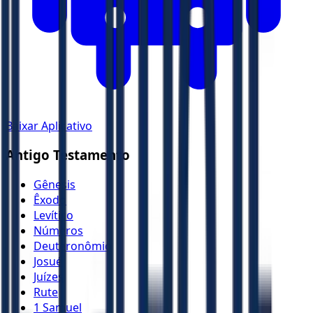
Baixar Aplicativo
Antigo Testamento
Gênesis
Êxodo
Levítico
Números
Deuteronômio
Josué
Juízes
Rute
1 Samuel