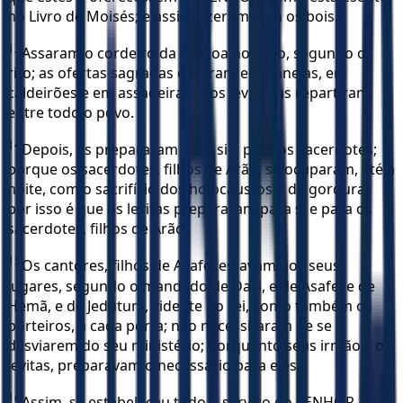
no Livro de Moisés; e assim fizeram com os bois.
13
Assaram o cordeiro da Páscoa no fogo, segundo o
rito; as ofertas sagradas cozeram em panelas, em
caldeirões e em assadeiras; e os levitas as repartiram
entre todo o povo.
14
Depois, as prepararam para si e para os sacerdotes;
porque os sacerdotes, filhos de Arão, se ocuparam, até à
noite, com o sacrifício dos holocaustos e da gordura;
por isso é que os levitas prepararam para si e para os
sacerdotes, filhos de Arão.
15
Os cantores, filhos de Asafe, estavam nos seus
lugares, segundo o mandado de Davi, e de Asafe, e de
Hemã, e de Jedutum, vidente do rei, como também os
porteiros, a cada porta; não necessitaram de se
desviarem do seu ministério; porquanto seus irmãos, os
levitas, preparavam o necessário para eles.
16
Assim, se estabeleceu todo o serviço do SENHOR,