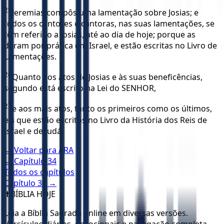
25
Jeremias compôs uma lamentação sobre Josias; e
todos os cantores e cantoras, nas suas lamentações, se
têm referido a Josias, até ao dia de hoje; porque as
deram por prática em Israel, e estão escritas no Livro de
Lamentações.
26
Quanto aos atos de Josias e às suas beneficências,
segundo está escrito na Lei do SENHOR,
27
e aos mais atos, tanto os primeiros como os últimos,
eis que estão escritos no Livro da História dos Reis de
Israel e de Judá.
← Voltar para
ARA
← Capítulo
34
Todos os capítulos
Capítulo
36
→
✝️
BÍBLIA HOJE
Leia a Bíblia Sagrada online em diversas versões.
Versículos diários, devocionais e navegação completa.