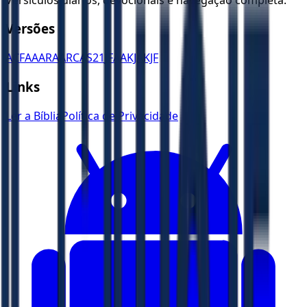
Versões
ACF
AA
ARA
ARC
AS21
JFAA
KJA
KJF
Links
Ler a Bíblia
Política de Privacidade