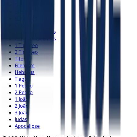
Gálatas
Efésios
Filipenses
Colossenses
1 Tessalonicenses
2 Tessalonicenses
1 Timóteo
2 Timóteo
Tito
Filemom
Hebreus
Tiago
1 Pedro
2 Pedro
1 João
2 João
3 João
Judas
Apocalipse