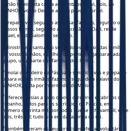
já não tereis esta carga aos ombros; servi, pois, ao
SENHOR, vosso Deus, e ao seu povo de Israel.
4
Preparai-vos segundo as vossas famílias, segundo os
vossos turnos, segundo a prescrição de Davi, rei de
Israel, e a de Salomão, seu filho.
5
Ministrai no santuário segundo os grupos das famílias
de vossos irmãos, os filhos do povo; e haja, para cada
grupo, uma parte das famílias dos levitas.
6
Imolai o cordeiro da Páscoa; e santificai-vos e preparai-
o para vossos irmãos, fazendo segundo a palavra do
SENHOR, dada por intermédio de Moisés.
7
Ofereceu Josias a todo o povo cordeiros e cabritos do
rebanho, todos para os sacrifícios da Páscoa, em
número de trinta mil, por todos que se achavam ali; e, de
bois, três mil; tudo isto era da fazenda do rei.
8
Também fizeram os seus príncipes ofertas voluntárias