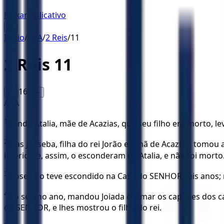
Baixar Aplicativo
☰
Início
/
ARA
/
2 Reis
/
11
2 Reis
11
16
A-
A+
ARA
1
Vendo Atalia, mãe de Acazias, que seu filho era morto, le
2
Mas Jeoseba, filha do rei Jorão e irmã de Acazias, tomou 
interior; e, assim, o esconderam de Atalia, e não foi morto
3
Jeoseba o teve escondido na Casa do SENHOR seis anos; n
4
No sétimo ano, mandou Joiada chamar os capitães dos cá
do SENHOR, e lhes mostrou o filho do rei.