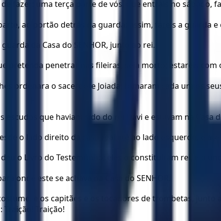
de fazer: uma terça parte de vós, que entrais no sábado, fa
 parte, ao portão detrás da guarda; assim, fareis a guarda e
 guarda da Casa do SENHOR, junto ao rei.
 pretenda penetrar nas fileiras, seja morto; estareis com 
 lhes ordenara o sacerdote Joiada; tomaram cada um os se
os escudos que haviam sido do rei Davi e estavam na Casa
 o lado direito da casa real até ao lado esquerdo, e até ao
lhe deu o Livro do Testemunho; eles o constituíram rei, e o u
 para onde este se achava na Casa do SENHOR.
costume, e os capitães e os tocadores de trombetas, junto a
 Traição! Traição!