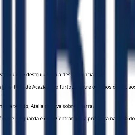
vantou-se e destruiu toda a descendência real.
a Joás, filho de Acazias, e o furtou dentre os filhos do rei
.
este tempo, Atalia reinava sobre a terra.
rios e da guarda e os fez entrar à sua presença na Casa d