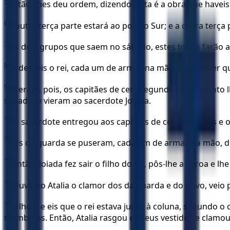
5
Então, lhes deu ordem, dizendo: Esta é a obra que haveis 
6
e outra terça parte estará ao portão Sur; e a outra terça
7
Os dois grupos que saem no sábado, estes todos farão a
8
Rodeareis o rei, cada um de armas na mão, e qualquer que
9
Fizeram, pois, os capitães de cem segundo tudo quanto
sábado, e vieram ao sacerdote Joiada.
10
O sacerdote entregou aos capitães de cem as lanças e 
11
Os da guarda se puseram, cada um de armas na mão, desde
12
Então, Joiada fez sair o filho do rei, pôs-lhe a coroa e 
13
Ouvindo Atalia o clamor dos da guarda e do povo, veio
14
Olhou, e eis que o rei estava junto à coluna, segundo o 
trombetas. Então, Atalia rasgou os seus vestidos e clamou: