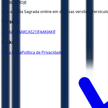
✝️
BÍBLIA HOJE
Leia a Bíblia Sagrada online em diversas versões. Versícu
Versões
ACF
AA
ARA
ARC
AS21
JFAA
KJA
KJF
Links
Ler a Bíblia
Política de Privacidade