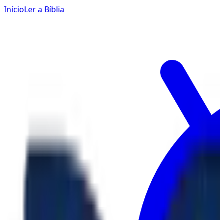
Início
Ler a Bíblia