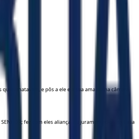
, aos quais matavam, e pôs a ele e a sua ama numa câmara
o SENHOR; fez com eles aliança, e ajuramentou-os na Casa