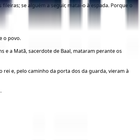
fileiras; se alguém a seguir, matai-o à espada. Porque o
e o povo.
ens e a Matã, sacerdote de Baal, mataram perante os
 rei e, pelo caminho da porta dos da guarda, vieram à
.