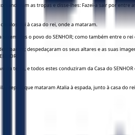
andavam as tropas e disse-lhes: Fazei-a sair por entre as 
avalos, foi à casa do rei, onde a mataram.
para serem eles o povo do SENHOR; como também entre o rei 
a derribaram; despedaçaram os seus altares e as suas imag
 SENHOR.
vo da terra, e todos estes conduziram da Casa do SENHOR o
ila, depois que mataram Atalia à espada, junto à casa do rei