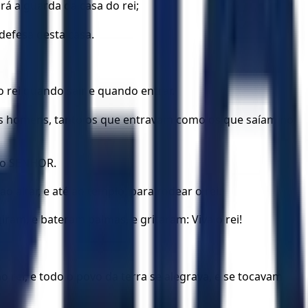
rá a guarda da casa do rei;
 defesa desta casa.
o rei quando sair e quando entrar.
us homens, tanto os que entravam como os que saíam no
 do SENHOR.
 altar, e até ao templo, para rodear o rei.
ngiram, e bateram palmas, e gritaram: Viva o rei!
o rei, e todo o povo da terra se alegrava, e se tocavam