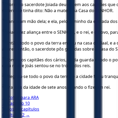
15
Porém o sacerdote Joiada deu ordem aos capitães que com
sacerdote tinha dito: Não a matem na Casa do SENHOR.
16
Lançaram mão dela; e ela, pelo caminho da entrada dos c
17
Joiada fez aliança entre o SENHOR, e o rei, e o povo, 
18
Então, todo o povo da terra entrou na casa de Baal, e 
altares; então, o sacerdote pôs guardas sobre a Casa do
19
Tomou os capitães dos cários, os da guarda e todo o po
casa real; e Joás sentou-se no trono dos reis.
20
Alegrou-se todo o povo da terra, e a cidade ficou tranqu
21
Era Joás da idade de sete anos quando o fizeram rei.
← Voltar para
ARA
← Capítulo
10
Todos os capítulos
Capítulo
12
→