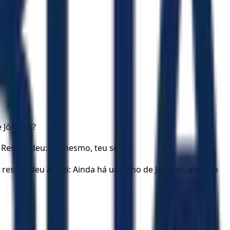
 Jônatas?
a? Respondeu: Eu mesmo, teu servo.
respondeu ao rei: Ainda há um filho de Jônatas, aleijado