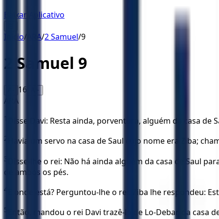
Baixar Aplicativo
☰
Início
/
ARA
/
2 Samuel
/
9
2 Samuel
9
16
A-
A+
ARA
1
Disse Davi: Resta ainda, porventura, alguém da casa de 
2
Havia um servo na casa de Saul cujo nome era Ziba; cham
3
Disse-lhe o rei: Não há ainda alguém da casa de Saul par
de ambos os pés.
4
E onde está? Perguntou-lhe o rei. Ziba lhe respondeu: Est
5
Então, mandou o rei Davi trazê-lo de Lo-Debar, da casa de