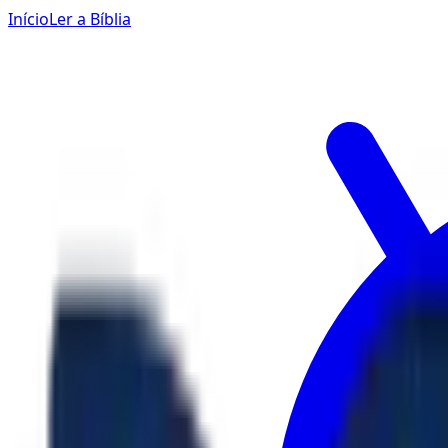
Início
Ler a Bíblia