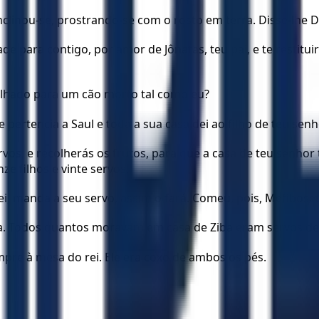
inclinou-se, prostrando-se com o rosto em terra. Disse-lhe Da
e para contigo, por amor de Jônatas, teu pai, e te restituir
s olhado para um cão morto tal como eu?
 pertencia a Saul e toda a sua casa dei ao filho de teu senh
s servos, e recolherás os frutos, para que a casa de teu sen
e filhos e vinte servos.
i, manda a seu servo, assim o fará. Comeu, pois, Mefiboset
a. Todos quantos moravam em casa de Ziba eram servos de
re à mesa do rei. Ele era coxo de ambos os pés.