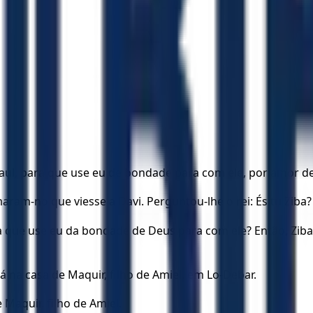
Saul, para que use eu de bondade para com ele, por amor de
aram-no que viesse a Davi. Perguntou-lhe o rei: És tu Zib
a que use eu da bondade de Deus para com ele? Então, Ziba 
á na casa de Maquir, filho de Amiel, em Lo-Debar.
 Maquir, filho de Amiel.