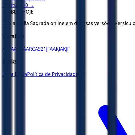
Capítulo
10
→
✝️
BÍBLIA HOJE
Leia a Bíblia Sagrada online em diversas versões. Versícu
Versões
ACF
AA
ARA
ARC
AS21
JFAA
KJA
KJF
Links
Ler a Bíblia
Política de Privacidade