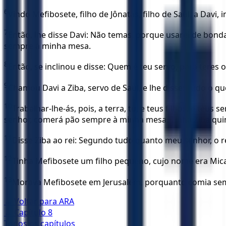
6
Vindo Mefibosete, filho de Jônatas, filho de Saul, a Davi, 
7
Então, lhe disse Davi: Não temas, porque usarei de bondad
sempre à minha mesa.
8
Então, se inclinou e disse: Quem é teu servo, para tere
9
Chamou Davi a Ziba, servo de Saul, e lhe disse: Tudo o que
10
Trabalhar-lhe-ás, pois, a terra, tu, e teus filhos, e teu
senhor, comerá pão sempre à minha mesa. Tinha Ziba quinz
11
Disse Ziba ao rei: Segundo tudo quanto meu senhor, o re
12
Tinha Mefibosete um filho pequeno, cujo nome era Mic
13
Morava Mefibosete em Jerusalém, porquanto comia semp
← Voltar para
ARA
← Capítulo
8
Todos os capítulos