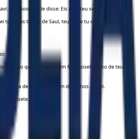
vi: Mefibosete! Ele disse: Eis aqui teu servo!
ei todas as terras de Saul, teu pai, e tu comerás pão
or.
hor tenha pão que coma; porém Mefibosete, filho de teu
e à mesa de Davi, como um dos filhos do rei.
 Mefibosete.