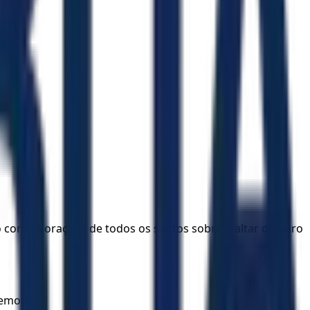
lo com as orações de todos os santos sobre o altar de ouro
remoto.