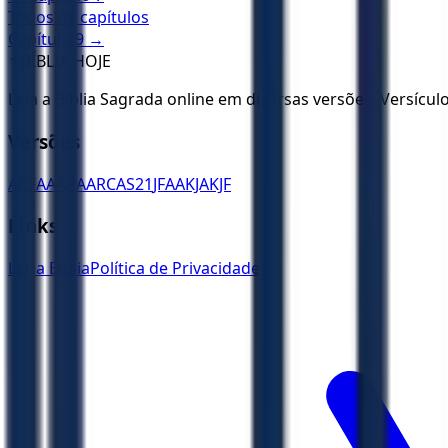
Todos os capítulos
Capítulo
9
→
✝️
BÍBLIA HOJE
Leia a Bíblia Sagrada online em diversas versões. Versícu
Versões
ACF
AA
ARA
ARC
AS21
JFAA
KJA
KJF
Links
Ler a Bíblia
Política de Privacidade