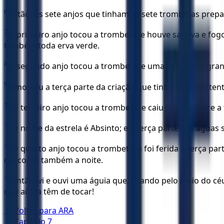
6
Então, os sete anjos que tinham as sete trombetas prepa
7
O primeiro anjo tocou a trombeta, e houve saraiva e fogo
também toda erva verde.
8
O segundo anjo tocou a trombeta, e uma como que grand
9
e morreu a terça parte da criação que tinha vida, existen
10
O terceiro anjo tocou a trombeta, e caiu do céu sobre a
11
O nome da estrela é Absinto; e a terça parte das águ
12
O quarto anjo tocou a trombeta, e foi ferida a terça part
dia como também a noite.
13
Então, vi e ouvi uma águia que, voando pelo meio do céu
que ainda têm de tocar!
← Voltar para
ARA
← Capítulo
7