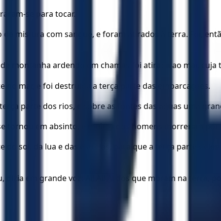
raram-se para tocar.
 de mistura com sangue, e foram atirados à terra. Foi, entã
e montanha ardendo em chamas foi atirada ao mar, cuja t
te no mar, e foi destruída a terça parte das embarcações.
 terça parte dos rios, e sobre as fontes das águas uma gra
as se tornou em absinto, e muitos dos homens morreram po
e do sol, da lua e das estrelas, para que a terça parte deles
, dizia em grande voz: Ai! Ai! Ai dos que moram na terra, p