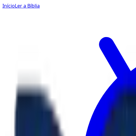
Início
Ler a Bíblia