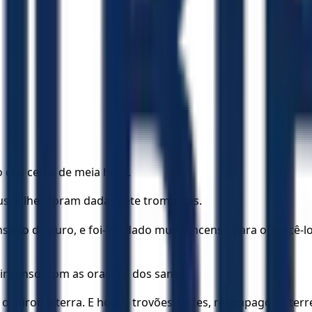
o céu cerca de meia hora.
us, e lhes foram dadas sete trombetas.
ensário de ouro, e foi-lhe dado muito incenso para oferecê-
incenso, com as orações dos santos.
 o atirou à terra. E houve trovões, vozes, relâmpagos e ter