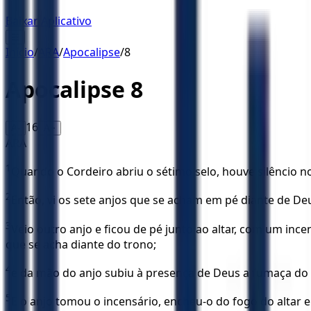
Baixar Aplicativo
☰
Início
/
ARA
/
Apocalipse
/
8
Apocalipse
8
16
A-
A+
ARA
1
Quando o Cordeiro abriu o sétimo selo, houve silêncio n
2
Então, vi os sete anjos que se acham em pé diante de De
3
Veio outro anjo e ficou de pé junto ao altar, com um inc
que se acha diante do trono;
4
e da mão do anjo subiu à presença de Deus a fumaça do 
5
E o anjo tomou o incensário, encheu-o do fogo do altar e