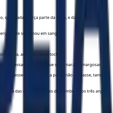
o, queimada a terça parte da terra, e das árvores, e
erça parte se tornou em sangue,
nde estrela, ardendo como tocha.
r causa dessas águas, porque se tornaram amargosas.
 escurecesse e, na sua terça parte, não brilhasse, tanto o
or causa das restantes vozes da trombeta dos três anjos