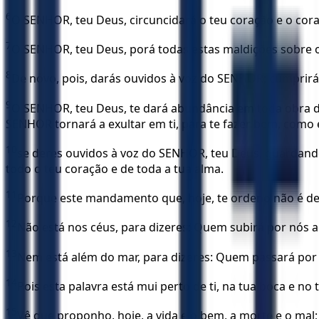
6
O SENHOR, teu Deus, circuncidará o teu coração e o cora
7
O SENHOR, teu Deus, porá todas estas maldições sobre o
8
De novo, pois, darás ouvidos à voz do SENHOR; cumprir
9
O SENHOR, teu Deus, te dará abundância em toda obra das
SENHOR tornará a exultar em ti, para te fazer bem, como 
10
se deres ouvidos à voz do SENHOR, teu Deus, guardando
todo o teu coração e de toda a tua alma.
11
Porque este mandamento que, hoje, te ordeno não é dema
12
Não está nos céus, para dizeres: Quem subirá por nós a
13
Nem está além do mar, para dizeres: Quem passará por 
14
Pois esta palavra está mui perto de ti, na tua boca e no
15
Vê que proponho, hoje, a vida e o bem, a morte e o mal;