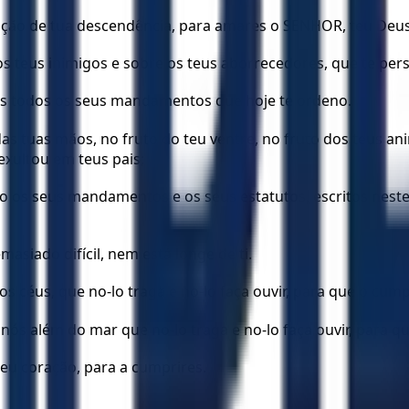
ção de tua descendência, para amares o SENHOR, teu Deus, 
s teus inimigos e sobre os teus aborrecedores, que te per
ás todos os seus mandamentos que hoje te ordeno.
 tuas mãos, no fruto do teu ventre, no fruto dos teus anim
exultou em teus pais;
 os seus mandamentos e os seus estatutos, escritos neste L
siado difícil, nem está longe de ti.
os céus, que no-lo traga e no-lo faça ouvir, para que o cu
nós além do mar que no-lo traga e no-lo faça ouvir, para
 teu coração, para a cumprires.