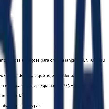
s entre todas as nações para onde te lançar o SENHOR, teu
 voz, segundo tudo o que hoje te ordeno,
entre os quais te havia espalhado o SENHOR, teu Deus.
tomará de lá.
mais do que a teus pais.