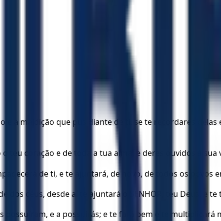
ão e a maldição que pus diante de ti, se te recordares dela
o o teu coração e de toda a tua alma, e deres ouvidos à sua
padecerá de ti, e te ajuntará, de novo, de todos os povos 
e dos céus, desde aí te ajuntará o SENHOR, teu Deus, e te 
 possuíram, e a possuirás; e te fará bem e te multiplicará 