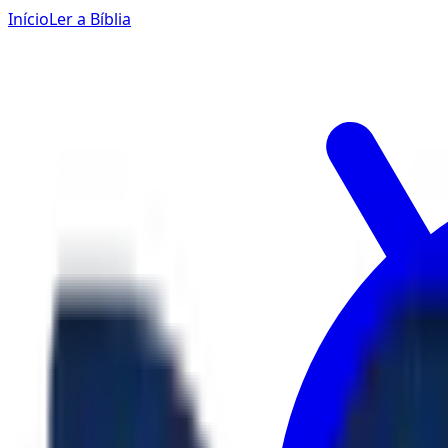
Início
Ler a Bíblia