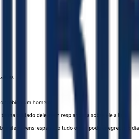
alício.
oi concebido um homem!
o tenha cuidado dele, nem resplandeça sobre ele a luz.
re ele nuvens; espante-o tudo o que pode enegrecer o dia