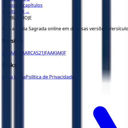
Todos os capítulos
Capítulo
4
→
✝️
BÍBLIA HOJE
Leia a Bíblia Sagrada online em diversas versões. Versícu
Versões
ACF
AA
ARA
ARC
AS21
JFAA
KJA
KJF
Links
Ler a Bíblia
Política de Privacidade