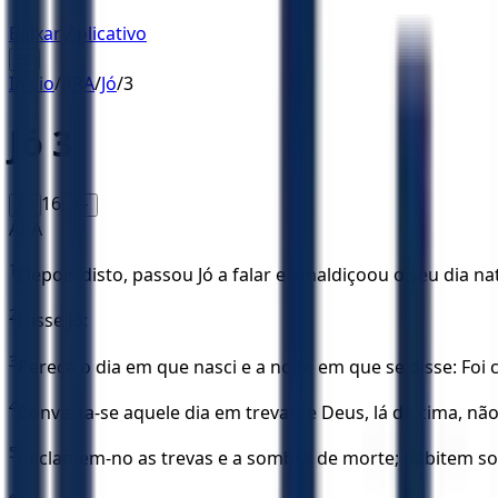
Baixar Aplicativo
☰
Início
/
ARA
/
Jó
/
3
Jó
3
16
A-
A+
ARA
1
Depois disto, passou Jó a falar e amaldiçoou o seu dia nat
2
Disse Jó:
3
Pereça o dia em que nasci e a noite em que se disse: F
4
Converta-se aquele dia em trevas; e Deus, lá de cima, nã
5
Reclamem-no as trevas e a sombra de morte; habitem sob