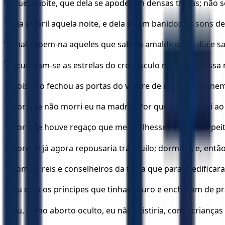
6
Aquela noite, que dela se apoderem densas trevas; não se
7
Seja estéril aquela noite, e dela sejam banidos os sons de 
8
Amaldiçoem-na aqueles que sabem amaldiçoar o dia e s
9
Escureçam-se as estrelas do crepúsculo matutino dessa no
10
pois não fechou as portas do ventre de minha mãe, ne
11
Por que não morri eu na madre? Por que não expirei ao 
12
Por que houve regaço que me acolhesse? E por que pei
13
Porque já agora repousaria tranquilo; dormiria, e, entã
14
com os reis e conselheiros da terra que para si edifica
15
ou com os príncipes que tinham ouro e encheram de pra
16
ou, como aborto oculto, eu não existiria, como crianças