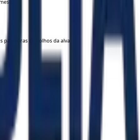
 meses.
as pálpebras dos olhos da alva,