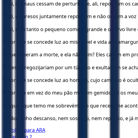
17
Ali, os maus cessam de perturbar, e, ali, repousam os c
18
Ali, os presos juntamente repousam e não ouvem a voz d
19
Ali, está tanto o pequeno como o grande e o servo livre
20
Por que se concede luz ao miserável e vida aos amargu
21
que esperam a morte, e ela não vem? Eles cavam em pro
22
Eles se regozijariam por um túmulo e exultariam se ach
23
Por que se concede luz ao homem, cujo caminho é ocult
24
Por que em vez do meu pão me vêm gemidos, e os me
25
Aquilo que temo me sobrevém, e o que receio me acont
26
Não tenho descanso, nem sossego, nem repouso, e já 
← Voltar para
ARA
← Capítulo
2