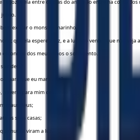
 regozije ela entre os dias do ano, não entre na conta dos
júbilo.
abem excitar o monstro marinho.
ite; que ela espere a luz, e a luz não venha; que não veja 
m escondeu dos meus olhos o sofrimento.
sair dela?
tos, para que eu mamasse?
o, haveria para mim descanso,
ram mausoléus;
ta as suas casas;
 que nunca viram a luz.