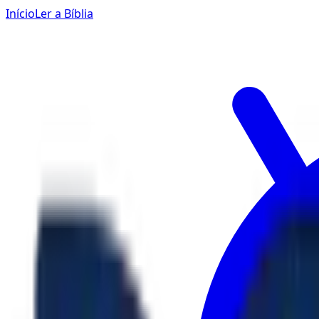
Início
Ler a Bíblia