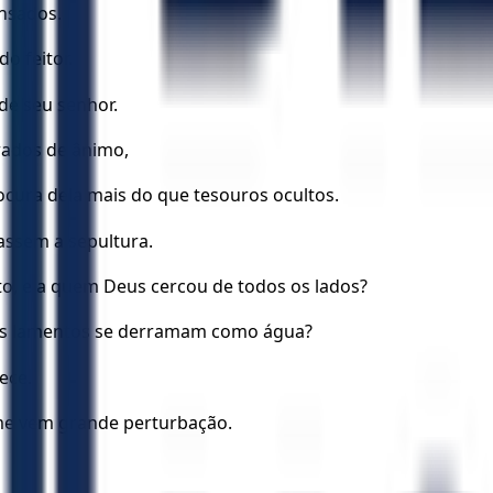
ansados.
o feitor.
 de seu senhor.
rados de ânimo,
cura dela mais do que tesouros ocultos.
assem a sepultura.
o, e a quem Deus cercou de todos os lados?
us lamentos se derramam como água?
ece.
me vem grande perturbação.