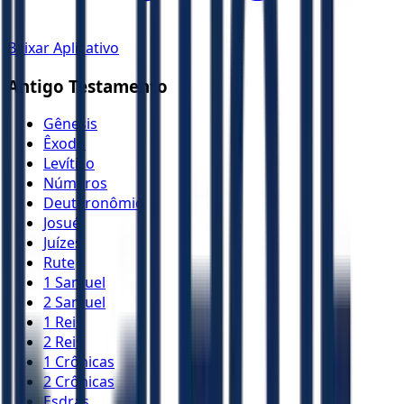
Baixar Aplicativo
Antigo Testamento
Gênesis
Êxodo
Levítico
Números
Deuteronômio
Josué
Juízes
Rute
1 Samuel
2 Samuel
1 Reis
2 Reis
1 Crônicas
2 Crônicas
Esdras