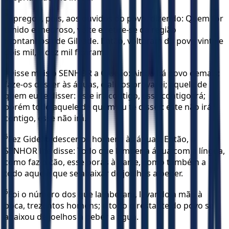
3
Apregoa, pois, aos ouvidos do povo, dizendo: Quem for
tímido e medroso, volte e retire-se da região
montanhosa de Gileade. Então, voltaram do povo vinte e
dois mil, e dez mil ficaram.
4
Disse mais o SENHOR a Gideão: Ainda há povo demais;
faze-os descer às águas, e ali tos provarei; aquele de
quem eu te disser: este irá contigo, esse contigo irá;
porém todo aquele de quem eu te disser: este não irá
contigo, esse não irá.
5
Fez Gideão descer os homens às águas. Então, o
SENHOR lhe disse: Todo que lamber a água com a língua,
como faz o cão, esse porás à parte, como também a
todo aquele que se abaixar de joelhos a beber.
6
Foi o número dos que lamberam, levando a mão à
boca, trezentos homens; e todo o restante do povo se
abaixou de joelhos a beber a água.