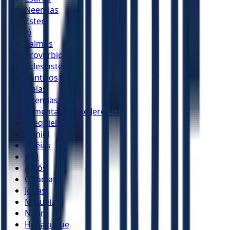
Neemias
Ester
Jó
Salmos
Provérbios
Eclesiastes
Cânticos
Isaías
Jeremias
Lamentações de Jeremias
Ezequiel
Daniel
Oséias
Joel
Amós
Obadias
Jonas
Miquéias
Naum
Habacuque