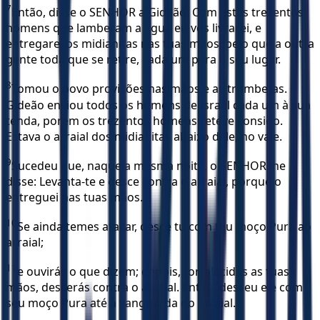
7
Então, disse o SENHOR a Gideão: Com estes trezentos
homens que lamberam a água eu vos livrarei, e
entregarei os midianitas nas tuas mãos; pelo que a outra
gente toda que se retire, cada um para o seu lugar.
8
Tomou o povo provisões nas mãos e as trombetas.
Gideão enviou todos os homens de Israel cada um à sua
tenda, porém os trezentos homens reteve consigo.
Estava o arraial dos midianitas abaixo dele, no vale.
9
Sucedeu que, naquela mesma noite, o SENHOR lhe
disse: Levanta-te e desce contra o arraial, porque o
entreguei nas tuas mãos.
10
Se ainda temes atacar, desce tu com teu moço Pura ao
arraial;
11
e ouvirás o que dizem; depois, fortalecidas as tuas
mãos, descerás contra o arraial. Então, desceu ele com
seu moço Pura até à vanguarda do arraial.