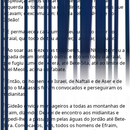
despedaçaram os cântaros; e seguravam na mão
esquerda as tochas e na mão direita, as trombetas que
tocavam; e exclamaram: Espada pelo SENHOR e por
Gideão!
21
E permaneceu cada um no seu lugar ao redor do
arraial, que todo deitou a correr, e a gritar, e a fugir.
22
Ao soar das trezentas trombetas, o SENHOR tornou a
espada de um contra o outro, e isto em todo o arraial,
que fugiu rumo de Zererá, até Bete-Sita, até ao limite de
Abel-Meolá, acima de Tabate.
23
Então, os homens de Israel, de Naftali e de Aser e de
todo o Manassés foram convocados e perseguiram os
midianitas.
24
Gideão enviou mensageiros a todas as montanhas de
Efraim, dizendo: Descei de encontro aos midianitas e
impedi-lhes a passagem pelas águas do Jordão até Bete-
Bara. Convocados, pois, todos os homens de Efraim,