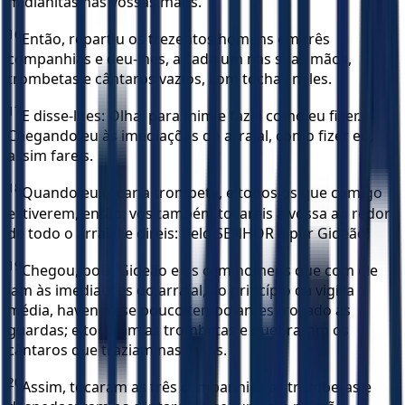
midianitas nas vossas mãos.
16
Então, repartiu os trezentos homens em três
companhias e deu-lhes, a cada um nas suas mãos,
trombetas e cântaros vazios, com tochas neles.
17
E disse-lhes: Olhai para mim e fazei como eu fizer.
Chegando eu às imediações do arraial, como fizer eu,
assim fareis.
18
Quando eu tocar a trombeta, e todos os que comigo
estiverem, então, vós também tocareis a vossa ao redor
de todo o arraial e direis: Pelo SENHOR e por Gideão!
19
Chegou, pois, Gideão e os cem homens que com ele
iam às imediações do arraial, ao princípio da vigília
média, havendo-se pouco tempo antes trocado as
guardas; e tocaram as trombetas e quebraram os
cântaros que traziam nas mãos.
20
Assim, tocaram as três companhias as trombetas e