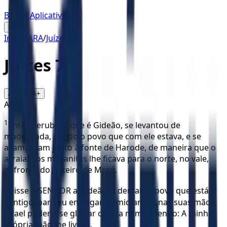
Baixar Aplicativo
☰
Início
/
ARA
/
Juízes
/
7
Juízes
7
16
A-
A+
ARA
1
Então, Jerubaal, que é Gideão, se levantou de
madrugada, e todo o povo que com ele estava, e se
acamparam junto à fonte de Harode, de maneira que o
arraial dos midianitas lhe ficava para o norte, no vale,
defronte do outeiro de Moré.
2
Disse o SENHOR a Gideão: É demais o povo que está
contigo, para eu entregar os midianitas nas suas mãos;
Israel poderia se gloriar contra mim, dizendo: A minha
própria mão me livrou.