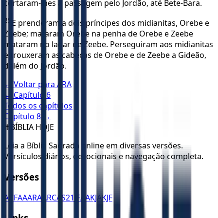
cortaram-lhes a passagem pelo Jordão, até Bete-Bara.
25
E prenderam a dois príncipes dos midianitas, Orebe e
Zeebe; mataram Orebe na penha de Orebe e Zeebe
mataram no lagar de Zeebe. Perseguiram aos midianitas
e trouxeram as cabeças de Orebe e de Zeebe a Gideão,
dalém do Jordão.
← Voltar para
ARA
← Capítulo
6
Todos os capítulos
Capítulo
8
→
✝️
BÍBLIA HOJE
Leia a Bíblia Sagrada online em diversas versões.
Versículos diários, devocionais e navegação completa.
Versões
ACF
AA
ARA
ARC
AS21
JFAA
KJA
KJF
Links