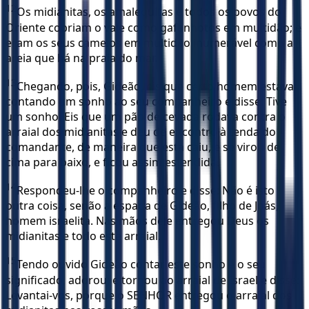
12
Os midianitas, os amalequitas e todos os povos do
Oriente cobriam o vale como gafanhotos em multidão; e
eram os seus camelos em multidão inumerável como a
areia que há na praia do mar.
13
Chegando, pois, Gideão, eis que certo homem estava
contando um sonho ao seu companheiro e disse: Tive
um sonho. Eis que um pão de cevada rodava contra o
arraial dos midianitas e deu de encontro à tenda do
comandante, de maneira que esta caiu, e se virou de
cima para baixo, e ficou assim estendida.
14
Respondeu-lhe o companheiro e disse: Não é isto
outra coisa, senão a espada de Gideão, filho de Joás,
homem israelita. Nas mãos dele entregou Deus os
midianitas e todo este arraial.
15
Tendo ouvido Gideão contar este sonho e o seu
significado, adorou; e tornou ao arraial de Israel e disse:
Levantai-vos, porque o SENHOR entregou o arraial dos