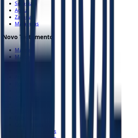
Sofonias
Ageu
Zacarias
Malaquias
Novo Testamento
Mateus
Marcos
Lucas
João
Atos
Romanos
1 Coríntios
2 Coríntios
Gálatas
Efésios
Filipenses
Colossenses
1 Tessalonicenses
2 Tessalonicenses