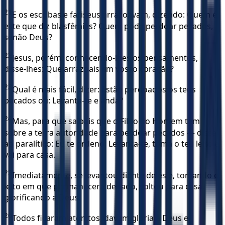
21
E os escribas e fariseus arrazoavam, dizendo: Quem é
este que diz blasfêmias? Quem pode perdoar pecados,
senão Deus?
22
Jesus, porém, conhecendo-lhes os pensamentos,
disse-lhes: Que arrazoais em vosso coração?
23
Qual é mais fácil, dizer: Estão perdoados os teus
pecados ou: Levanta-te e anda?
24
Mas, para que saibais que o Filho do Homem tem
sobre a terra autoridade para perdoar pecados — disse
ao paralítico: Eu te ordeno: Levanta-te, toma o teu leito e
vai para casa.
25
Imediatamente, se levantou diante deles e, tomando o
leito em que permanecera deitado, voltou para casa,
glorificando a Deus.
26
Todos ficaram atônitos, davam glória a Deus e,