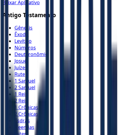
Baixar Aplicativo
Antigo Testamento
Gênesis
Êxodo
Levítico
Números
Deuteronômio
Josué
Juízes
Rute
1 Samuel
2 Samuel
1 Reis
2 Reis
1 Crônicas
2 Crônicas
Esdras
Neemias
Ester