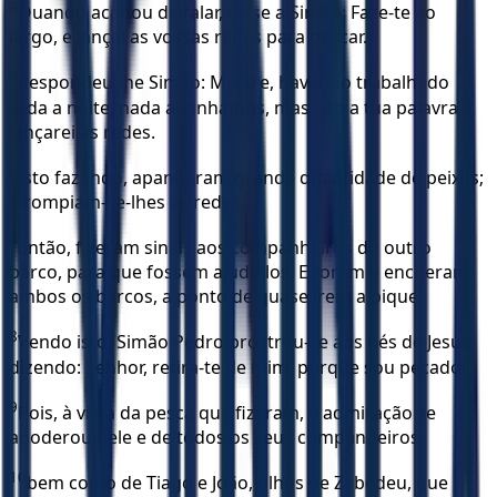
4
Quando acabou de falar, disse a Simão: Faze-te ao
largo, e lançai as vossas redes para pescar.
5
Respondeu-lhe Simão: Mestre, havendo trabalhado
toda a noite, nada apanhamos, mas sob a tua palavra
lançarei as redes.
6
Isto fazendo, apanharam grande quantidade de peixes;
e rompiam-se-lhes as redes.
7
Então, fizeram sinais aos companheiros do outro
barco, para que fossem ajudá-los. E foram e encheram
ambos os barcos, a ponto de quase irem a pique.
8
Vendo isto, Simão Pedro prostrou-se aos pés de Jesus,
dizendo: Senhor, retira-te de mim, porque sou pecador.
9
Pois, à vista da pesca que fizeram, a admiração se
apoderou dele e de todos os seus companheiros,
10
bem como de Tiago e João, filhos de Zebedeu, que