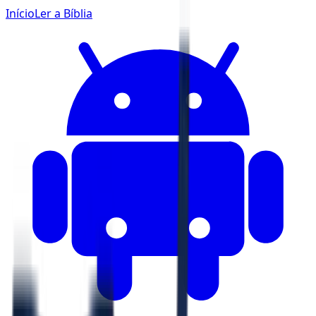
Início
Ler a Bíblia