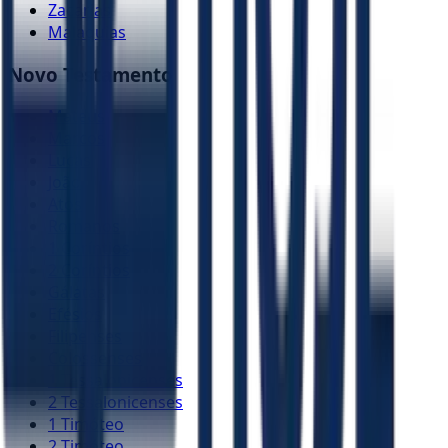
Zacarias
Malaquias
Novo Testamento
Mateus
Marcos
Lucas
João
Atos
Romanos
1 Coríntios
2 Coríntios
Gálatas
Efésios
Filipenses
Colossenses
1 Tessalonicenses
2 Tessalonicenses
1 Timóteo
2 Timóteo