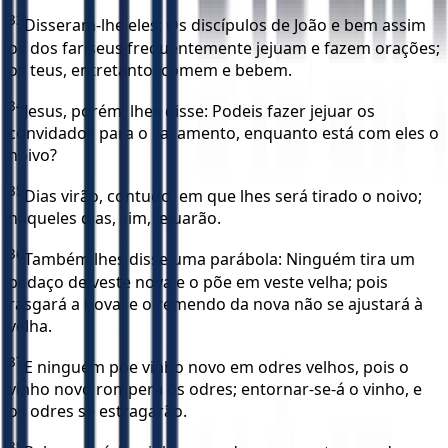
33
Disseram-lhe eles: Os discípulos de João e bem assim
os dos fariseus frequentemente jejuam e fazem orações;
os teus, entretanto, comem e bebem.
34
Jesus, porém, lhes disse: Podeis fazer jejuar os
convidados para o casamento, enquanto está com eles o
noivo?
35
Dias virão, contudo, em que lhes será tirado o noivo;
naqueles dias, sim, jejuarão.
36
Também lhes disse uma parábola: Ninguém tira um
pedaço de veste nova e o põe em veste velha; pois
rasgará a nova, e o remendo da nova não se ajustará à
velha.
37
E ninguém põe vinho novo em odres velhos, pois o
vinho novo romperá os odres; entornar-se-á o vinho, e
os odres se estragarão.
38