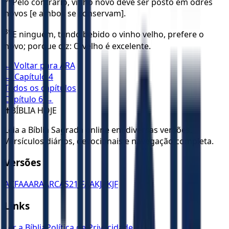
Pelo contrário, vinho novo deve ser posto em odres
novos [e ambos se conservam].
39
E ninguém, tendo bebido o vinho velho, prefere o
novo; porque diz: O velho é excelente.
← Voltar para
ARA
← Capítulo
4
Todos os capítulos
Capítulo
6
→
✝️
BÍBLIA HOJE
Leia a Bíblia Sagrada online em diversas versões.
Versículos diários, devocionais e navegação completa.
Versões
ACF
AA
ARA
ARC
AS21
JFAA
KJA
KJF
Links
Ler a Bíblia
Política de Privacidade