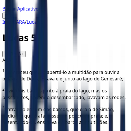
Baixar Aplicativo
☰
Início
/
ARA
/
Lucas
/
5
Lucas
5
16
A-
A+
ARA
1
Aconteceu que, ao apertá-lo a multidão para ouvir a
palavra de Deus, estava ele junto ao lago de Genesaré;
2
e viu dois barcos junto à praia do lago; mas os
pescadores, havendo desembarcado, lavavam as redes.
3
Entrando em um dos barcos, que era o de Simão,
pediu-lhe que o afastasse um pouco da praia; e,
assentando-se, ensinava do barco as multidões.