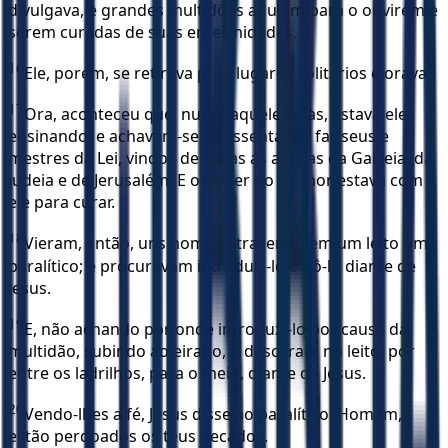
divulgava, e grandes multidões afluíam para o ouvirem e
serem curadas de suas enfermidades.
16
Ele, porém, se retirava para lugares solitários e orava.
17
Ora, aconteceu que, num daqueles dias, estava ele
ensinando, e achavam-se ali assentados fariseus e
mestres da Lei, vindos de todas as aldeias da Galileia, da
Judeia e de Jerusalém. E o poder do Senhor estava com
ele para curar.
18
Vieram, então, uns homens trazendo em um leito um
paralítico; e procuravam introduzi-lo e pô-lo diante de
Jesus.
19
E, não achando por onde introduzi-lo por causa da
multidão, subindo ao eirado, o desceram no leito, por
entre os ladrilhos, para o meio, diante de Jesus.
20
Vendo-lhes a fé, Jesus disse ao paralítico: Homem,
estão perdoados os teus pecados.