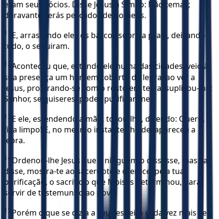
eram seus sócios. Disse Jesus a Simão: Não temas;
doravante serás pescador de homens.
11
E, arrastando eles os barcos sobre a praia, deixando
tudo, o seguiram.
12
Aconteceu que, estando ele numa das cidades, veio à
sua presença um homem coberto de lepra; ao ver a
Jesus, prostrando-se com o rosto em terra, suplicou-lhe:
Senhor, se quiseres, podes purificar-me.
13
E ele, estendendo a mão, tocou-lhe, dizendo: Quero,
fica limpo! E, no mesmo instante, lhe desapareceu a
lepra.
14
Ordenou-lhe Jesus que a ninguém o dissesse, mas vai,
disse, mostra-te ao sacerdote e oferece, pela tua
purificação, o sacrifício que Moisés determinou, para
servir de testemunho ao povo.
15
Porém o que se dizia a seu respeito cada vez mais se