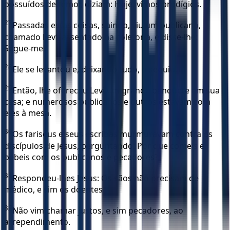
possuídos de temor, diziam: Hoje, vimos prodígios.
27
Passadas estas coisas, saindo, viu um publicano,
chamado Levi, assentado na coletoria, e disse-lhe:
Segue-me!
28
Ele se levantou e, deixando tudo, o seguiu.
29
Então, lhe ofereceu Levi um grande banquete em sua
casa; e numerosos publicanos e outros estavam com
eles à mesa.
30
Os fariseus e seus escribas murmuravam contra os
discípulos de Jesus, perguntando: Por que comeis e
bebeis com os publicanos e pecadores?
31
Respondeu-lhes Jesus: Os sãos não precisam de
médico, e sim os doentes.
32
Não vim chamar justos, e sim pecadores, ao
arrependimento.