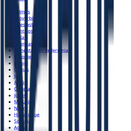
Jó
Salmos
Provérbios
Eclesiastes
Cânticos
Isaías
Jeremias
Lamentações de Jeremias
Ezequiel
Daniel
Oséias
Joel
Amós
Obadias
Jonas
Miquéias
Naum
Habacuque
Sofonias
Ageu