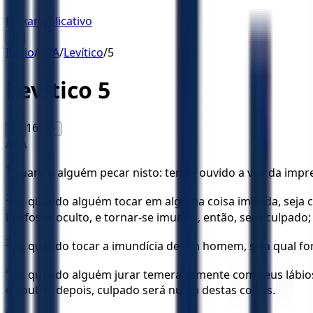
Baixar Aplicativo
☰
Início
/
ARA
/
Levítico
/
5
Levítico
5
16
A-
A+
ARA
1
Quando alguém pecar nisto: tendo ouvido a voz da imprec
2
ou quando alguém tocar em alguma coisa imunda, seja co
lhe fosse oculto, e tornar-se imundo, então, será culpado;
3
ou quando tocar a imundícia de um homem, seja qual for 
4
ou quando alguém jurar temerariamente com seus lábios 
o souber depois, culpado será numa destas coisas.