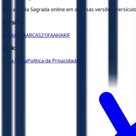
Leia a Bíblia Sagrada online em diversas versões. Versícu
Versões
ACF
AA
ARA
ARC
AS21
JFAA
KJA
KJF
Links
Ler a Bíblia
Política de Privacidade