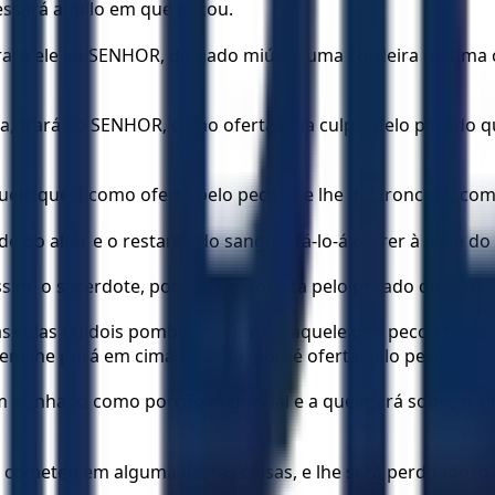
essará aquilo em que pecou.
rará ele ao SENHOR, do gado miúdo, uma cordeira ou uma c
ra, trará ao SENHOR, como oferta pela culpa, pelo pecado
quele que é como oferta pelo pecado e lhe destroncará, com
 do altar e o restante do sangue, fá-lo-á correr à base do a
sim, o sacerdote, por ele, fará oferta pelo pecado que com
s rolas ou dois pombinhos, então, aquele que pecou trará, 
nem lhe porá em cima incenso, pois é oferta pelo pecado.
 um punhado como porção memorial e a queimará sobre o al
ue cometeu em alguma destas coisas, e lhe será perdoado; o