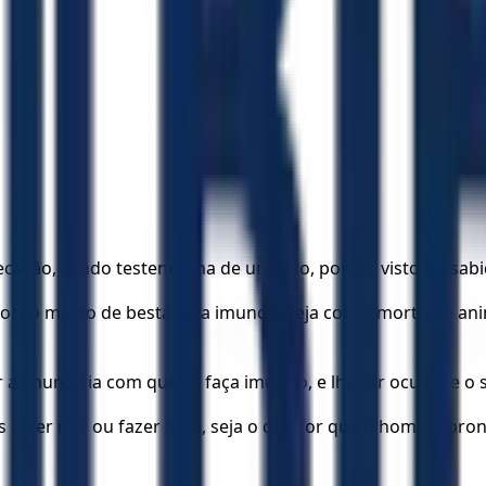
ação, sendo testemunha de um fato, por ter visto ou sabido
rpo morto de besta-fera imunda, seja corpo morto de anim
a imundícia com que se faça imundo, e lhe for oculto, e o 
fazer mal ou fazer bem, seja o que for que o homem pronu