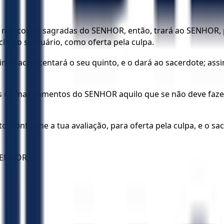
nas coisas sagradas do SENHOR, então, trará ao SENHOR, p
clo do santuário, como oferta pela culpa.
 ainda acrescentará o seu quinto, e o dará ao sacerdote; ass
os os mandamentos do SENHOR aquilo que se não deve fazer
, conforme a tua avaliação, para oferta pela culpa, e o sac
 SENHOR.