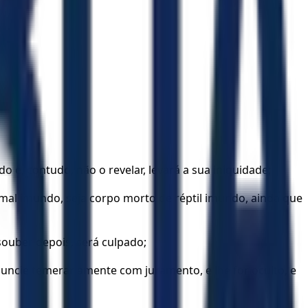
 e, contudo, não o revelar, levará a sua iniquidade;
al imundo, seja corpo morto de réptil imundo, ainda que
souber depois, será culpado;
ncie temerariamente com juramento, e lhe for oculto, e