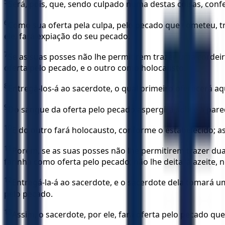
5
Será, pois, que, sendo culpado numa destas coisas, conf
6
Como sua oferta pela culpa, pelo pecado que cometeu, t
ele, fará expiação do seu pecado.
7
Se as suas posses não lhe permitirem trazer uma cordei
oferta pelo pecado, e o outro como holocausto.
8
Entregá-los-á ao sacerdote, o qual primeiro oferecerá a
9
Do sangue da oferta pelo pecado aspergirá sobre a parede
10
E do outro fará holocausto, conforme o estabelecido; as
11
Porém, se as suas posses não lhe permitirem trazer dua
farinha como oferta pelo pecado; não lhe deitará azeite, 
12
Entregá-la-á ao sacerdote, e o sacerdote dela tomará
pelo pecado.
13
Assim, o sacerdote, por ele, fará oferta pelo pecado q