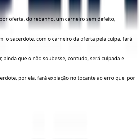
or oferta, do rebanho, um carneiro sem defeito,
im, o sacerdote, com o carneiro da oferta pela culpa, fará
, ainda que o não soubesse, contudo, será culpada e
erdote, por ela, fará expiação no tocante ao erro que, por