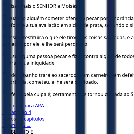
14
Disse mais o SENHOR a Moisés:
15
Quando alguém cometer ofensa e pecar por ignorância 
conforme a tua avaliação em siclos de prata, segundo o si
16
Assim, restituirá o que ele tirou das coisas sagradas, e
expiação por ele, e lhe será perdoado.
17
E, se alguma pessoa pecar e fizer contra algum de tod
levará a sua iniquidade.
18
E do rebanho trará ao sacerdote um carneiro sem defeito
ignorância, cometeu, e lhe será perdoado.
19
Oferta pela culpa é; certamente, se tornou culpada ao
← Voltar para
ARA
← Capítulo
4
Todos os capítulos
Capítulo
6
→
✝️
BÍBLIA HOJE