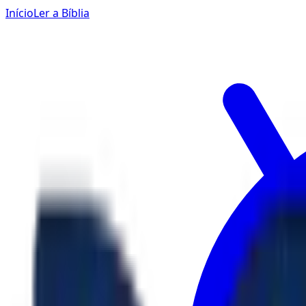
Início
Ler a Bíblia