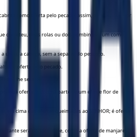
abrita como oferta pelo pecado; assim, o sacerdote, por
 que cometeu, duas rolas ou dois pombinhos: um como
 a unha, a cabeça, sem a separar do pescoço.
ltar; é oferta pelo pecado.
eteu, e lhe será perdoado.
por sua oferta, a décima parte de um efa de flor de
tar, em cima das ofertas queimadas ao SENHOR; é oferta
 restante será do sacerdote, como a oferta de manjares.