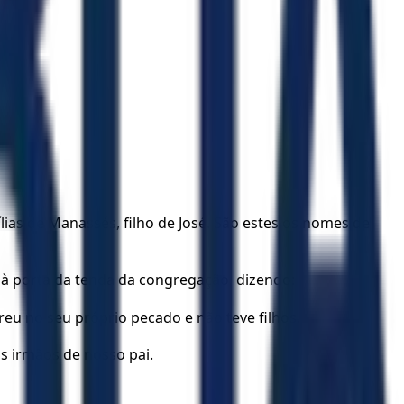
mílias de Manassés, filho de José. São estes os nomes de
, à porta da tenda da congregação, dizendo:
u no seu próprio pecado e não teve filhos.
os irmãos de nosso pai.