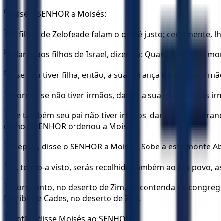
6
Disse o SENHOR a Moisés:
7
As filhas de Zelofeade falam o que é justo; certamente, l
8
Falarás aos filhos de Israel, dizendo: Quando alguém morre
9
E, se não tiver filha, então, a sua herança dareis aos irmã
10
Porém, se não tiver irmãos, dareis a sua herança aos ir
11
Se também seu pai não tiver irmãos, dareis a sua herança
como o SENHOR ordenou a Moisés.
12
Depois, disse o SENHOR a Moisés: Sobe a este monte Abar
13
E, tendo-a visto, serás recolhido também ao teu povo, a
14
porquanto, no deserto de Zim, na contenda da congrega
Meribá de Cades, no deserto de Zim.
15
Então, disse Moisés ao SENHOR: