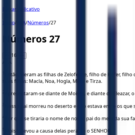
Baixar Aplicativo
☰
Início
/
ARA
/
Números
/
27
Números
27
16
A-
A+
ARA
1
Então, vieram as filhas de Zelofeade, filho de Héfer, filh
suas filhas: Macla, Noa, Hogla, Milca e Tirza.
2
Apresentaram-se diante de Moisés, e diante de Eleazar, o
3
Nosso pai morreu no deserto e não estava entre os que 
4
Por que se tiraria o nome de nosso pai do meio da sua f
5
Moisés levou a causa delas perante o SENHOR.