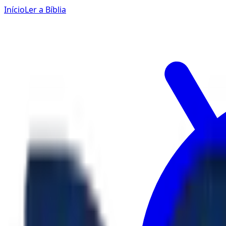
Início
Ler a Bíblia