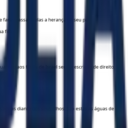
 farás passar a elas a herança de seu pai.
a filha.
 isto aos filhos de Israel será prescrição de direito,
 águas diante dos seus olhos. São estas as águas de