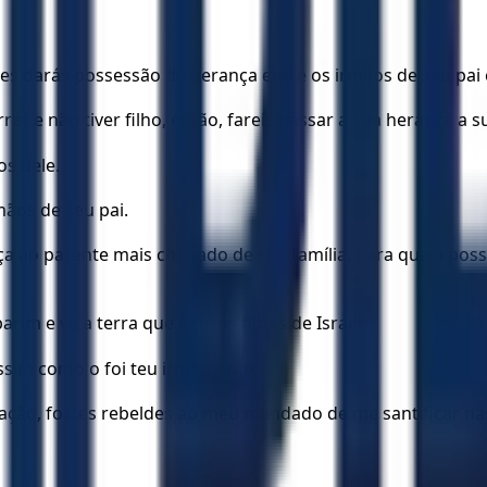
hes darás possessão de herança entre os irmãos de seu pai e
r e não tiver filho, então, fareis passar a sua herança a su
os dele.
mãos de seu pai.
 ao parente mais chegado de sua família, para que a possua;
im e vê a terra que dei aos filhos de Israel.
ssim como o foi teu irmão Arão;
ção, fostes rebeldes ao meu mandado de me santificar nas