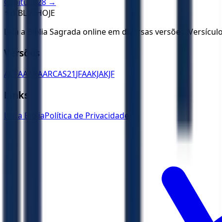
Capítulo
28
→
✝️
BÍBLIA HOJE
Leia a Bíblia Sagrada online em diversas versões. Versícu
Versões
ACF
AA
ARA
ARC
AS21
JFAA
KJA
KJF
Links
Ler a Bíblia
Política de Privacidade