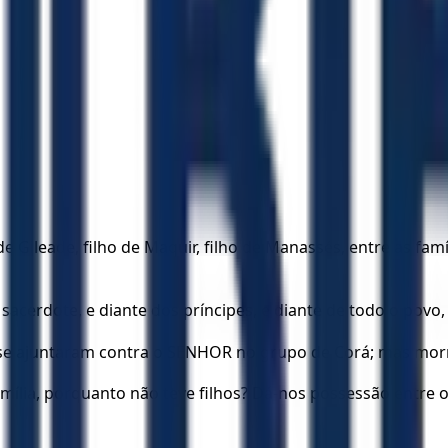
o de Gileade, filho de Maquir, filho de Manassés, entre as fa
 sacerdote, e diante dos príncipes, e diante de todo o povo
se ajuntaram contra o SENHOR no grupo de Corá; mas morre
amília, porquanto não teve filhos? Dá-nos possessão entre 