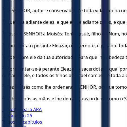
16
O SENHOR, autor e conservador de toda vida, ponha 
17
que saia adiante deles, e que entre adiante deles, e qu
18
Disse o SENHOR a Moisés: Toma Josué, filho de Num, h
19
apresenta-o perante Eleazar, o sacerdote, e perante toda
20
Põe sobre ele da tua autoridade, para que lhe obedeça t
21
Apresentar-se-á perante Eleazar, o sacerdote, o qual po
entrarão, ele, e todos os filhos de Israel com ele, e toda 
22
Fez Moisés como lhe ordenara o SENHOR, porque tomou a
23
e lhe impôs as mãos e lhe deu as suas ordens, como o 
← Voltar para
ARA
← Capítulo
26
Todos os capítulos