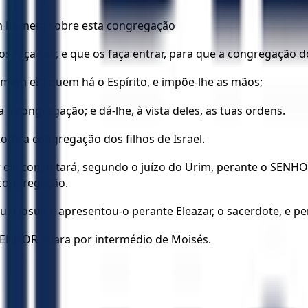
um homem sobre esta congregação
e os faça sair, e que os faça entrar, para que a congregaç
omem em quem há o Espírito, e impõe-lhe as mãos;
 a congregação; e dá-lhe, à vista deles, as tuas ordens.
oda a congregação dos filhos de Israel.
r ele consultará, segundo o juízo do Urim, perante o SENHO
a congregação.
 Josué e apresentou-o perante Eleazar, o sacerdote, e pe
SENHOR falara por intermédio de Moisés.