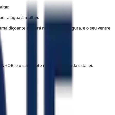
ltar.
ber a água à mulher.
a amaldiçoante entrará nela para amargura, e o seu ventre
NHOR, e o sacerdote nela execute toda esta lei.