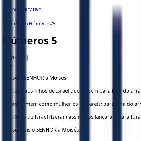
Baixar Aplicativo
☰
Início
/
ARA
/
Números
/
5
Números
5
16
A-
A+
ARA
1
Disse o SENHOR a Moisés:
2
Ordena aos filhos de Israel que lancem para fora do arr
3
tanto homem como mulher os lançareis; para fora do arra
4
Os filhos de Israel fizeram assim e os lançaram para fora
5
Disse mais o SENHOR a Moisés: