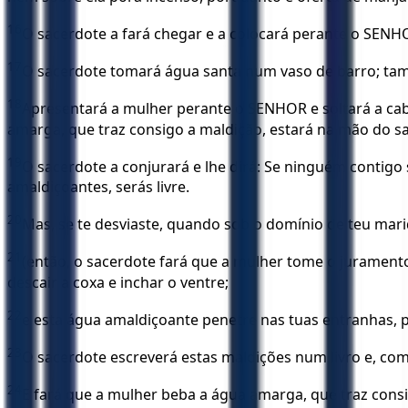
16
O sacerdote a fará chegar e a colocará perante o SENH
17
O sacerdote tomará água santa num vaso de barro; tam
18
Apresentará a mulher perante o SENHOR e soltará a cabe
amarga, que traz consigo a maldição, estará na mão do s
19
O sacerdote a conjurará e lhe dirá: Se ninguém contigo 
amaldiçoantes, serás livre.
20
Mas, se te desviaste, quando sob o domínio de teu mari
21
(então, o sacerdote fará que a mulher tome o jurament
descair a coxa e inchar o ventre;
22
e esta água amaldiçoante penetre nas tuas entranhas, pa
23
O sacerdote escreverá estas maldições num livro e, co
24
E fará que a mulher beba a água amarga, que traz consi