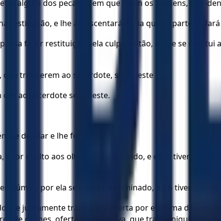
meter algum dos pecados em que caem os homens, ofendend
na restituição, e lhe acrescentará a sua quinta parte, e da
ssa fazer restituição pela culpa, então, o que se restitui
el, que trouxerem ao sacerdote, será deste
der ao sacerdote será deste.
m se desviar e lhe for infiel,
 for oculto aos olhos de seu marido, e ela o tiver oculta
iver ciúmes, por ela se haver contaminado, ou o tiver, não 
te e juntamente trará a sua oferta por ela: uma décima de e
res de ciúmes, oferta memorativa, que traz a iniquidade à