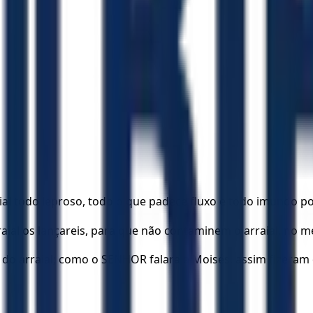
aial todo leproso, todo o que padece fluxo e todo imundo 
ial os lançareis, para que não contaminem o arraial, no me
 do arraial; como o SENHOR falara a Moisés, assim fizeram o