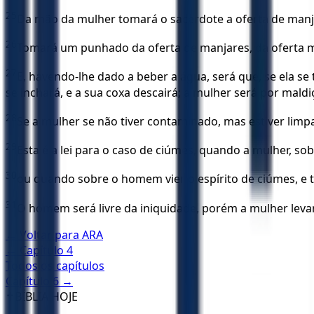
25
Da mão da mulher tomará o sacerdote a oferta de manja
26
Tomará um punhado da oferta de manjares, da oferta mem
27
E, havendo-lhe dado a beber a água, será que, se ela se
se inchará, e a sua coxa descairá; a mulher será por mald
28
Se a mulher se não tiver contaminado, mas estiver limpa,
29
Esta é a lei para o caso de ciúmes, quando a mulher, so
30
ou quando sobre o homem vier o espírito de ciúmes, e t
31
O homem será livre da iniquidade, porém a mulher levar
← Voltar para
ARA
← Capítulo
4
Todos os capítulos
Capítulo
6
→
✝️
BÍBLIA HOJE