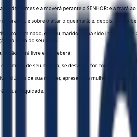
res de ciúmes e a moverá perante o SENHOR; e a trará ao a
orativa, e sobre o altar o queimará; e, depois, dará a be
 tiver contaminado, e a seu marido tenha sido infiel, a águ
ição no meio do seu povo.
 então, será livre e conceberá.
b o domínio de seu marido, se desviar e for contaminada;
iver ciúmes de sua mulher, apresente a mulher perante o SE
á a sua iniquidade.