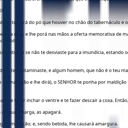
OR.
bém tomará do pó que houver no chão do tabernáculo e o 
leira dela; e lhe porá nas mãos a oferta memorativa de ma
acerdote.
se deitou, e se não te desviaste para a imundícia, estando
do, e te contaminaste, e algum homem, que não é o teu mar
o de maldição e lhe dirá), o SENHOR te ponha por maldiçã
ra te fazer inchar o ventre e te fazer descair a coxa. Ent
m a água amarga, as apagará.
go a maldição; e, sendo bebida, lhe causará amargura.