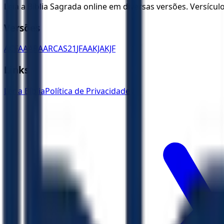
Leia a Bíblia Sagrada online em diversas versões. Versícu
Versões
ACF
AA
ARA
ARC
AS21
JFAA
KJA
KJF
Links
Ler a Bíblia
Política de Privacidade