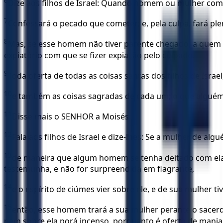
6
Dize aos filhos de Israel: Quando homem ou mulher co
7
Confessará o pecado que cometer; e, pela culpa, fará ple
8
Mas, se esse homem não tiver parente chegado, a quem po
expiatório com que se fizer expiação pelo culpado.
9
Toda oferta de todas as coisas santas dos filhos de Isra
10
e também as coisas sagradas de cada um; o que alguém 
11
Disse mais o SENHOR a Moisés:
12
Fala aos filhos de Israel e dize-lhes: Se a mulher de algué
13
de maneira que algum homem se tenha deitado com ela, e
testemunha, e não for surpreendida em flagrante,
14
e o espírito de ciúmes vier sobre ele, e de sua mulher t
15
então, esse homem trará a sua mulher perante o sacerdo
nem sobre ela porá incenso, porquanto é oferta de manja