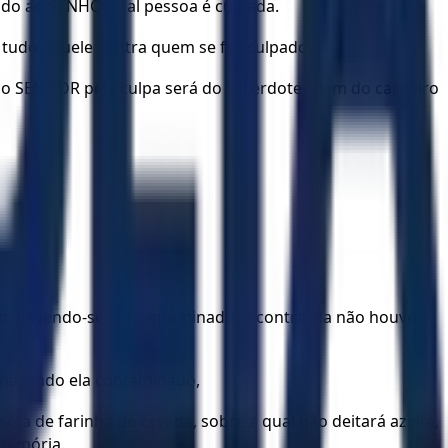
o ao SENHOR, tal pessoa é culpada.
rá tudo àquele contra quem se fez culpado.
 ao SENHOR pela culpa será do sacerdote, além do carneiro
do, havendo-se ela contaminado, e contra ela não houver
se havendo ela contaminado,
fa de farinha de cevada, sobre a qual não deitará azeite,
 memória.