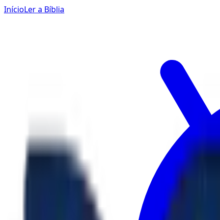
Início
Ler a Bíblia