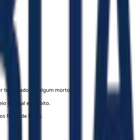
por ter tocado em algum morto;
io do qual eu habito.
s filhos de Israel.