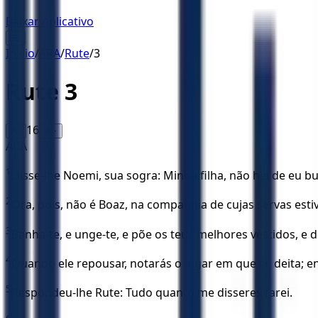
Baixar Aplicativo
☰
Início
/
ARA
/
Rute
/
3
Rute
3
16
A-
A+
ARA
1
Disse-lhe Noemi, sua sogra: Minha filha, não hei de eu bus
2
Ora, pois, não é Boaz, na companhia de cujas servas esti
3
Banha-te, e unge-te, e põe os teus melhores vestidos, e
4
Quando ele repousar, notarás o lugar em que se deita; entã
5
Respondeu-lhe Rute: Tudo quanto me disseres farei.