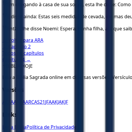
16
Em chegando à casa de sua sogra, esta lhe disse: Como 
17
E disse ainda: Estas seis medidas de cevada, ele mas de
18
Então, lhe disse Noemi: Espera, minha filha, até que s
← Voltar para
ARA
← Capítulo
2
Todos os capítulos
Capítulo
4
→
✝️
BÍBLIA HOJE
Leia a Bíblia Sagrada online em diversas versões. Versícu
Versões
ACF
AA
ARA
ARC
AS21
JFAA
KJA
KJF
Links
Ler a Bíblia
Política de Privacidade