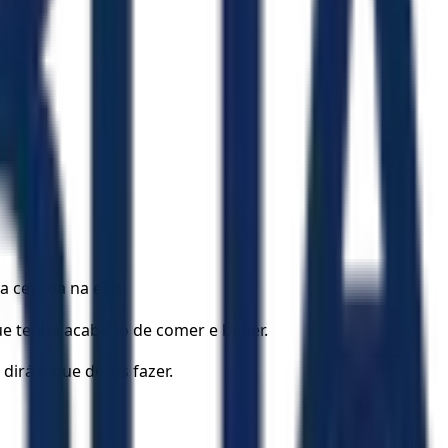
a cevada na eira.
que tenha acabado de comer e beber.
 dirá o que deves fazer.