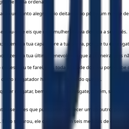
gra lhe havia ordenado.
ação um tanto alegre, veio deitar-se ao pé de um monte de 
entou-se; e eis que uma mulher estava deitada a seus pés.
a; estende a tua capa sobre a tua serva, porque tu és resga
or fizeste a tua última benevolência que a primeira, pois n
o disseste eu te farei, pois toda a cidade do meu povo sabe 
a outro resgatador há mais chegado do que eu.
e quiser resgatar, bem está, que te resgate; porém, se não lh
vantou-se antes que pudessem conhecer um ao outro; porque e
 Ela o segurou, ele o encheu com seis medidas de cevada e 