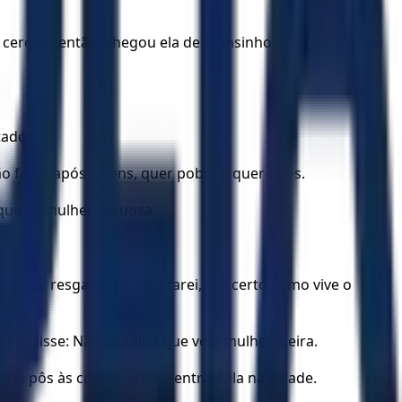
cereais; então, chegou ela de mansinho, e lhe descobriu
tador.
ão foste após jovens, quer pobres, quer ricos.
que és mulher virtuosa.
e apraz resgatar-te, eu o farei, tão certo como vive o
le disse: Não se saiba que veio mulher à eira.
lho pôs às costas; então, entrou ela na cidade.