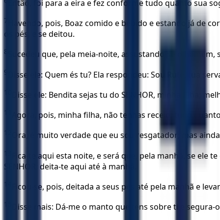
6
Então, foi para a eira e fez conforme tudo quanto sua so
7
Havendo, pois, Boaz comido e bebido e estando já de cor
os pés, e se deitou.
8
Sucedeu que, pela meia-noite, assustando-se o homem, s
9
Disse ele: Quem és tu? Ela respondeu: Sou Rute, tua serv
10
Disse ele: Bendita sejas tu do SENHOR, minha filha; melh
11
Agora, pois, minha filha, não tenhas receio; tudo quant
12
Ora, é muito verdade que eu sou resgatador; mas aind
13
Fica-te aqui esta noite, e será que, pela manhã, se ele t
SENHOR; deita-te aqui até à manhã.
14
Ficou-se, pois, deitada a seus pés até pela manhã e le
15
Disse mais: Dá-me o manto que tens sobre ti e segura-o.