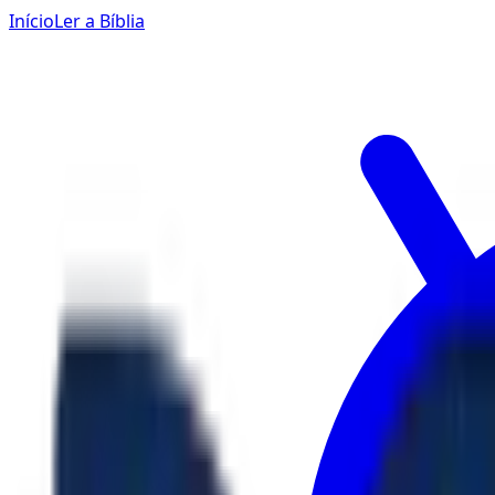
Início
Ler a Bíblia