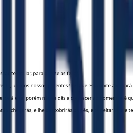
car-te um lar, para que sejas feliz?
veste, um dos nossos parentes? Eis que esta noite alimpará 
 desce à eira; porém não te dês a conhecer ao homem, até 
o, chegarás, e lhe descobrirás os pés, e te deitarás; ele te