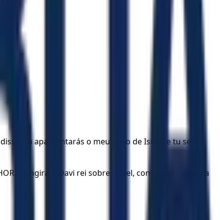
 disse: Tu apascentarás o meu povo de Israel e tu serás
OR; e ungiram Davi rei sobre Israel, conforme a palavra