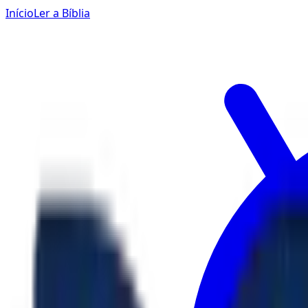
Início
Ler a Bíblia