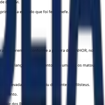
de de Davi.
rimeiro a ela, pelo que foi feito chefe.
para o fazerem rei, conforme a palavra do SENHOR, no
do a sua lança contra trezentos, de uma vez os matou.
 de cevada, e o povo fugiu de diante dos filisteus.
ivramento.
o vale dos Refains.