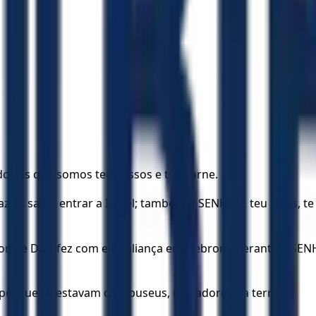
do: Eis que somos teus ossos e tua carne.
azias sair e entrar a Israel; também o SENHOR, teu Deus, te
om, e Davi fez com eles aliança em Hebrom, perante o SENH
, porque ali estavam os jebuseus, moradores da terra.