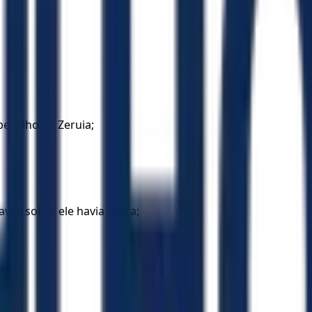
e, filho de Zeruia;
via, sobre ele havia trinta;
ta;