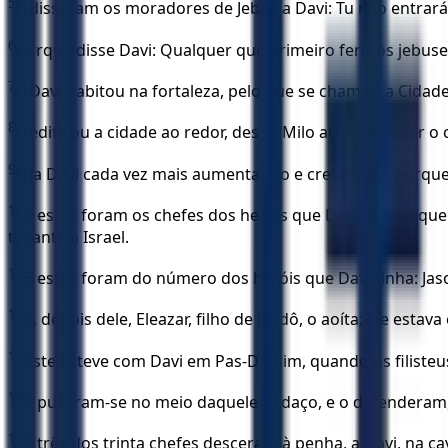
5
E disseram os moradores de Jebus a Davi: Tu não entrarás
6
Porque disse Davi: Qualquer que primeiro ferir os jebuseus
7
E Davi habitou na fortaleza, pelo que se chamou a Cidade
8
E edificou a cidade ao redor, desde Milo até completar o 
9
E ia Davi cada vez mais aumentando e crescendo, porque
10
E estes foram os chefes dos heróis que Davi tinha e qu
tocante a Israel.
11
E estes foram do número dos heróis que Davi tinha: Jaso
12
E, depois dele, Eleazar, filho de Dodô, o aoíta; ele estava
13
Este esteve com Davi em Pas-Damim, quando os filisteus 
14
E puseram-se no meio daquele pedaço, e o defenderam,
15
E três dos trinta chefes desceram à penha, a Davi, na ca