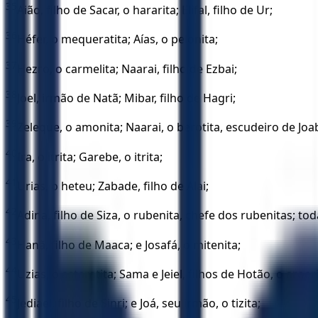
35
Aião, filho de Sacar, o hararita; Elifal, filho de Ur;
36
Héfer, o mequeratita; Aías, o pelonita;
37
Hezro, o carmelita; Naarai, filho de Ezbai;
38
Joel, irmão de Natã; Mibar, filho de Hagri;
39
Zeleque, o amonita; Naarai, o berotita, escudeiro de Joab
40
Ira, o itrita; Garebe, o itrita;
41
Urias, o heteu; Zabade, filho de Alai;
42
Adina, filho de Siza, o rubenita, chefe dos rubenitas; toda
43
Hanã, filho de Maaca; e Josafá, o mitenita;
44
Uzias, o astaratita; Sama e Jeiel, filhos de Hotão, o aroeri
45
Jediael, filho de Sinri; e Joá, seu irmão, o tizita;