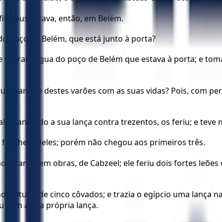
filisteus estava, então, em Belém.
o poço de Belém, que está junto à porta?
s e tiraram água do poço de Belém que estava à porta; e to
u o sangue destes varões com as suas vidas? Pois, com peri
al, brandindo a sua lança contra trezentos, os feriu; e teve 
e foi chefe deles; porém não chegou aos primeiros três.
ão, grande em obras, de Cabzeel; ele feriu dois fortes leõ
altura, de cinco côvados; e trazia o egípcio uma lança n
u com a sua própria lança.