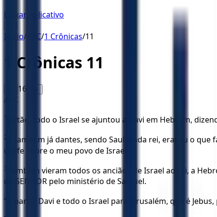
Baixar Aplicativo
☰
Início
/
ARC
/
1 Crônicas
/
11
1 Crônicas
11
16
A-
A+
ARC
1
Então, todo o Israel se ajuntou a Davi em Hebrom, dizen
2
E também já dantes, sendo Saul ainda rei, eras tu o que f
chefe sobre o meu povo de Israel.
3
Também vieram todos os anciãos de Israel ao rei, a Hebr
do SENHOR pelo ministério de Samuel.
4
E partiu Davi e todo o Israel para Jerusalém, que é Jebus