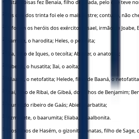
24
Estas coisas fez Benaia, filho de Joiada, pelo que teve n
25
Eis que dos trinta foi ele o mais ilustre; contudo, não c
26
E foram os heróis dos exércitos: Asael, irmão de Joabe, 
27
Samote, o harodita; Heles, o pelonita;
28
Ira, filho de Iques, o tecoíta; Abiezer, o anatotita;
29
Sibecai, o husatita; Ilai, o aoíta;
30
Maarai, o netofatita; Helede, filho de Baaná, o netofatita
31
Itai, filho de Ribai, de Gibeá, dos filhos de Benjamim; Ben
32
Hurai, do ribeiro de Gaás; Abiel, o arbatita;
33
Azmavete, o baarumita; Eliaba, o saalbonita.
34
Dos filhos de Hasém, o gizonita: Jônatas, filho de Sage, o