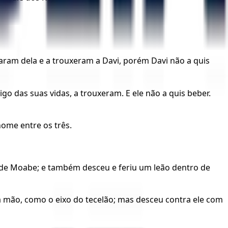
maram dela e a trouxeram a Davi, porém Davi não a quis
go das suas vidas, a trouxeram. E ele não a quis beber.
nome entre os três.
es de Moabe; e também desceu e feriu um leão dentro de
a mão, como o eixo do tecelão; mas desceu contra ele com