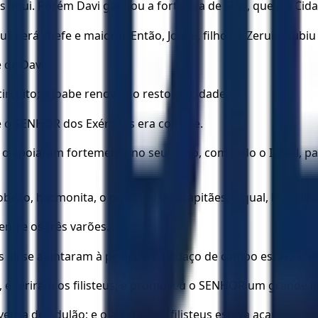
 aqui. Porém Davi ganhou a fortaleza de Sião, que é a Cida
 será chefe e maioral. Então, Joabe, filho de Zeruia, subiu p
 de Davi.
circuito; e Joabe renovou o resto da cidade.
 o SENHOR dos Exércitos era com ele.
e o apoiaram fortemente no seu reino, com todo o Israel, 
beão, hacmonita, o principal dos capitães, o qual, brandin
 entre os três varões.
ali se ajuntaram à peleja, e o pedaço de campo estava cheio
 e feriram os filisteus; e promoveu o SENHOR um grande l
verna de Adulão; e o arraial dos filisteus estava acampado n