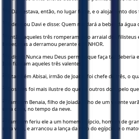
16
E Davi estava, então, no lugar forte, e o alojamento dos 
17
E desejou Davi e disse: Quem me dará a beber da água d
18
Então, aqueles três romperam pelo arraial dos filisteu
beber, mas a derramou perante o SENHOR.
19
E disse: Nunca meu Deus permita que faça tal! Beberia e
Isto fizeram aqueles três valentes.
20
E também Abisai, irmão de Joabe, foi chefe de três, o qu
21
Dos três foi mais ilustre do que os outros dois, pelo qu
22
Também Benaia, filho de Joiada, filho de um valente var
uma cova, no tempo da neve.
23
Também feriu ele a um homem egípcio, homem de grande 
uma vara, e arrancou a lança da mão do egípcio, e o mato