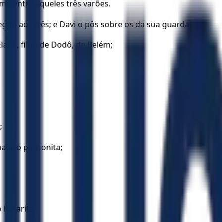
ome entre aqueles três varões.
hegou aos três; e Davi o pôs sobre os da sua guarda.
Elanã, filho de Dodô, de Belém;
;
aia, o piratonita;
 hararita;