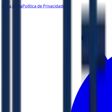
Ler a Bíblia
Política de Privacidade