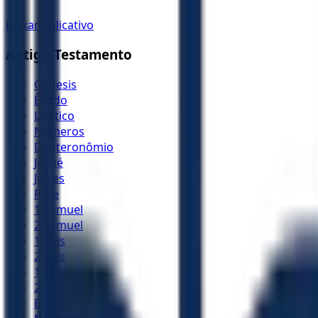
Baixar Aplicativo
Antigo Testamento
Gênesis
Êxodo
Levítico
Números
Deuteronômio
Josué
Juízes
Rute
1 Samuel
2 Samuel
1 Reis
2 Reis
1 Crônicas
2 Crônicas
Esdras