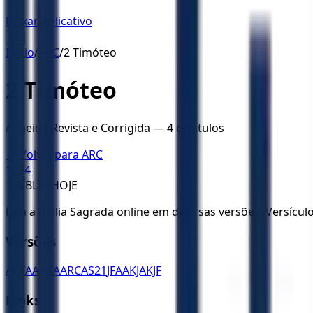
Baixar Aplicativo
☰
Início
/
ARC
/
2 Timóteo
2 Timóteo
Almeida Revista e Corrigida
—
4
capítulos
← Voltar para
ARC
1
2
3
4
✝️
BÍBLIA HOJE
Leia a Bíblia Sagrada online em diversas versões. Versícu
Versões
ACF
AA
ARA
ARC
AS21
JFAA
KJA
KJF
Links