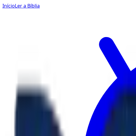
Início
Ler a Bíblia