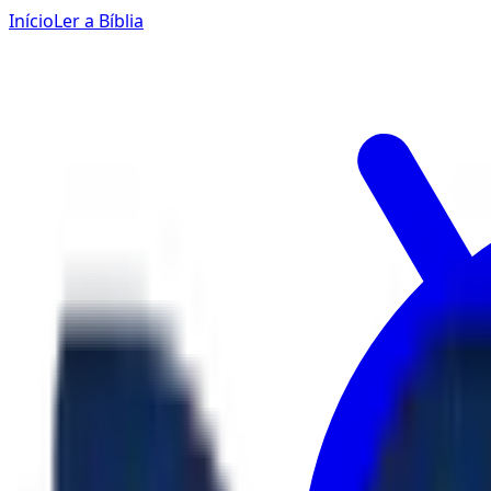
Início
Ler a Bíblia