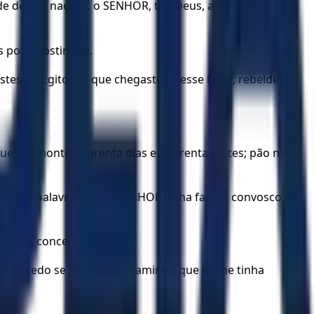
de destas nações, o SENHOR, teu Deus, as lança fora, de
és povo obstinado.
tes do Egito até que chegastes a esse lugar, rebeldes
uei no monte quarenta dias e quarenta noites; pão não
aquelas palavras que o SENHOR tinha falado convosco no
uas do concerto.
pido; cedo se desviou do caminho que eu lhe tinha