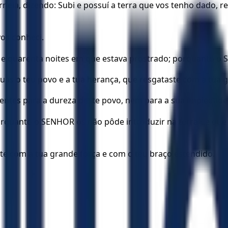
a, dizendo: Subi e possuí a terra que vos tenho dado, r
os conheci.
e quarenta noites em que estava prostrado; porquanto o S
as o teu povo e a tua herança, que resgataste com a tua g
atentes para a dureza deste povo, nem para a sua impiedad
orquanto o SENHOR os não pôde introduzir na terra de que l
aste com a tua grande força e com o teu braço estendido.