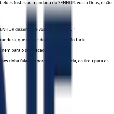
ebeldes fostes ao mandado do SENHOR, vosso Deus, e não
ENHOR dissera que vos queria destruir.
randeza, que tiraste do Egito com mão forte.
e, nem para o seu pecado,
hes tinha falado e porque os aborrecia, os tirou para os