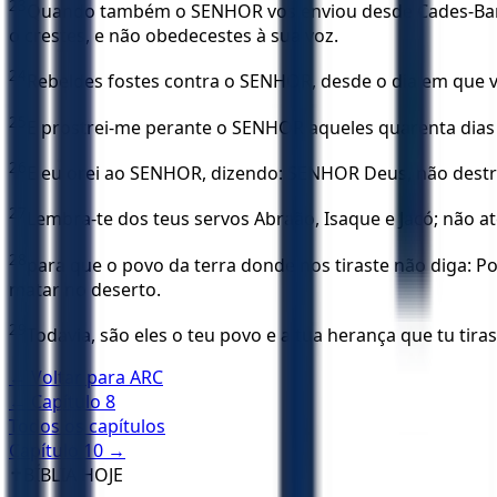
23
Quando também o SENHOR vos enviou desde Cades-Barnei
o crestes, e não obedecestes à sua voz.
24
Rebeldes fostes contra o SENHOR, desde o dia em que v
25
E prostrei-me perante o SENHOR aqueles quarenta dias 
26
E eu orei ao SENHOR, dizendo: SENHOR Deus, não destru
27
Lembra-te dos teus servos Abraão, Isaque e Jacó; não 
28
para que o povo da terra donde nos tiraste não diga: P
matar no deserto.
29
Todavia, são eles o teu povo e a tua herança que tu tir
← Voltar para
ARC
← Capítulo
8
Todos os capítulos
Capítulo
10
→
✝️
BÍBLIA HOJE