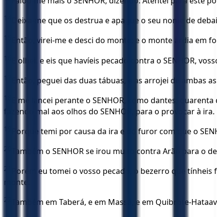
Falou-me mais o SENHOR, dizendo: Atentei para este pov
14
Deixa-me que os destrua e apague o seu nome de debaix
15
Então, virei-me e desci do monte; e o monte ardia em 
16
E olhei, e eis que havíeis pecado contra o SENHOR, vos
17
Então, peguei das duas tábuas, e as arrojei de ambas a
18
E me lancei perante o SENHOR, como dantes; quarenta d
fazendo mal aos olhos do SENHOR, para o provocar à ira.
19
Porque temi por causa da ira e do furor com que o SENH
20
Também o SENHOR se irou muito contra Arão para o de
21
Porém eu tomei o vosso pecado, o bezerro que tínheis fe
monte.
22
Também em Taberá, e em Massá, e em Quibrote-Hataavá