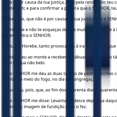
5
Não é por causa da tua justiça, nem pela retidão do teu 
diante de ti; e para confirmar a palavra que o SENHOR, teu
6
Sabe, pois, que não é por causa da tua justiça que o SENH
7
Lembra-te e não te esqueças de que muito provocaste à i
fostes contra o SENHOR;
8
pois, em Horebe, tanto provocastes à ira o SENHOR, que
9
Subindo eu ao monte a receber as tábuas de pedra, as t
comi e água não bebi.
10
E o SENHOR me deu as duas tábuas de pedra, escritas c
monte, do meio do fogo, no dia da congregação.
11
Sucedeu, pois, que, ao fim dos quarenta dias e quarent
12
E o SENHOR me disse: Levanta-te, desce depressa daqui,
ordenado; imagem de fundição para si fez.
13