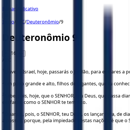
Baixar Aplicativo
☰
Início
/
ARC
/
Deuteronômio
/
9
Deuteronômio
9
16
A-
A+
ARC
1
Ouve, ó Israel, hoje, passarás o Jordão, para entrares a
2
um povo grande e alto, filhos de gigantes, que tu conhec
3
Sabe, pois, hoje, que o SENHOR, teu Deus, que passa diant
desfarás, como o SENHOR te tem dito.
4
Quando, pois, o SENHOR, teu Deus, os lançar fora, de dia
a possuir, porque, pela impiedade destas nações, é que o 