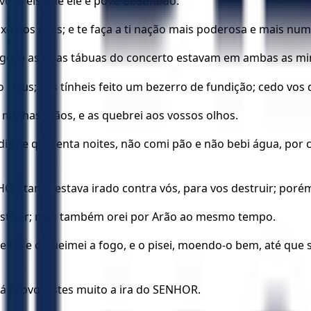
o, e eis que ele é povo obstinado.
o dos céus; e te faça a ti nação mais poderosa e mais num
fogo, e as duas tábuas do concerto estavam em ambas as m
so Deus; vós tínheis feito um bezerro de fundição; cedo v
s minhas mãos, e as quebrei aos vossos olhos.
ias e quarenta noites, não comi pão e não bebi água, por 
OR tanto estava irado contra vós, para vos destruir; poré
struir; mas também orei por Arão ao mesmo tempo.
ito, e o queimei a fogo, e o pisei, moendo-o bem, até que s
 provocastes muito a ira do SENHOR.