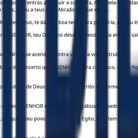
coração que entras a possuir a sua terra, mas, pela impieda
 Deus, jurou a teus pais, Abraão, Isaque e Jacó.
OR, teu Deus, te dá esta boa terra para possuí-la, pois tu 
ra o SENHOR, teu Deus, no deserto; desde o dia em que saís
 o SENHOR se acendeu contra vós para vos destruir.
ábuas do concerto que o SENHOR fizera convosco, então fiq
om o dedo de Deus; e nelas tinha escrito conforme todas 
a noites, o SENHOR me deu as duas tábuas de pedra, as táb
 porque o teu povo, que tiraste do Egito, já se tem corrom