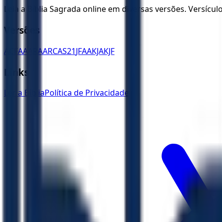
Leia a Bíblia Sagrada online em diversas versões. Versícu
Versões
ACF
AA
ARA
ARC
AS21
JFAA
KJA
KJF
Links
Ler a Bíblia
Política de Privacidade