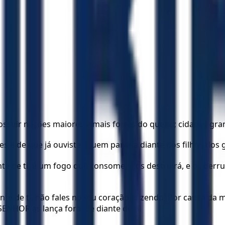
 possuir nações maiores e mais fortes do que tu; cidades gr
es e de que já ouviste: Quem pararia diante dos filhos dos 
e de ti, é um fogo que consome, e os destruirá, e os derrub
nte de ti, não fales no teu coração, dizendo: Por causa da
SENHOR as lança fora, de diante de ti.