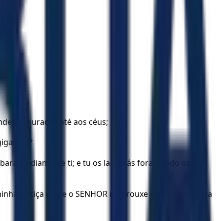
andes e muradas até aos céus;
gigantes?
ará de diante de ti; e tu os lançarás fora e cedo os
 minha justiça é que o SENHOR me trouxe a esta terra para