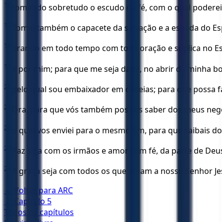
16
tomando sobretudo o escudo da fé, com o qual poderei
17
Tomai também o capacete da salvação e a espada do Espí
18
orando em todo tempo com toda oração e súplica no Esp
19
e por mim; para que me seja dada, no abrir da minha bo
20
pelo qual sou embaixador em cadeias; para que possa f
21
Ora, para que vós também possais saber dos meus negóci
22
o qual vos enviei para o mesmo fim, para que saibais do
23
Paz seja com os irmãos e amor com fé, da parte de Deus
24
A graça seja com todos os que amam a nosso Senhor Je
← Voltar para
ARC
← Capítulo
5
Todos os capítulos