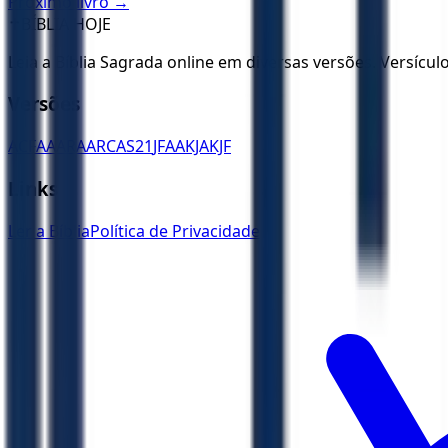
Próximo livro →
✝️
BÍBLIA HOJE
Leia a Bíblia Sagrada online em diversas versões. Versícu
Versões
ACF
AA
ARA
ARC
AS21
JFAA
KJA
KJF
Links
Ler a Bíblia
Política de Privacidade