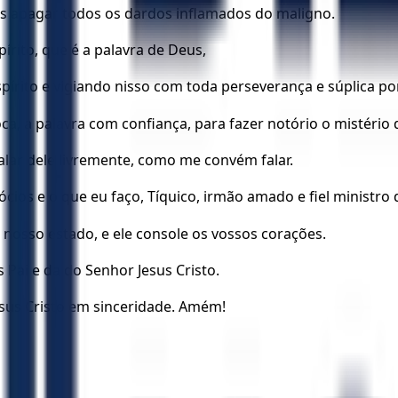
s apagar todos os dardos inflamados do maligno.
rito, que é a palavra de Deus,
írito e vigiando nisso com toda perseverança e súplica po
ca, a palavra com confiança, para fazer notório o mistério
alar dele livremente, como me convém falar.
os e o que eu faço, Tíquico, irmão amado e fiel ministro 
 nosso estado, e ele console os vossos corações.
 Pai e da do Senhor Jesus Cristo.
sus Cristo em sinceridade. Amém!