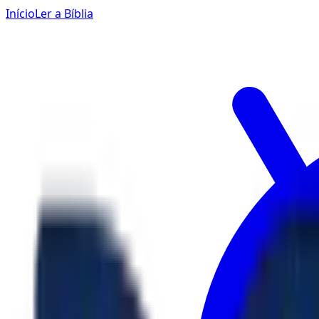
Início
Ler a Bíblia