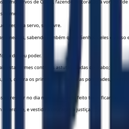
s como servos de Cristo, fazendo de coração a vontade de
os homens,
zer, seja servo, seja livre.
 as ameaças, sabendo também que o Senhor deles e vosso e
força do seu poder.
s estar firmes contra as astutas ciladas do diabo;
sim, contra os principados, contra as potestades, contra o
is resistir no dia mau e, havendo feito tudo, ficar firmes.
 a verdade, e vestida a couraça da justiça,