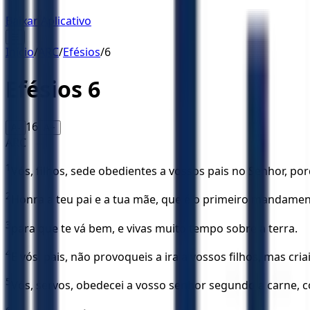
Baixar Aplicativo
☰
Início
/
ARC
/
Efésios
/
6
Efésios
6
16
A-
A+
ARC
1
Vós, filhos, sede obedientes a vossos pais no Senhor, porq
2
Honra a teu pai e a tua mãe, que é o primeiro mandam
3
para que te vá bem, e vivas muito tempo sobre a terra.
4
E vós, pais, não provoqueis a ira a vossos filhos, mas cr
5
Vós, servos, obedecei a vosso senhor segundo a carne, c