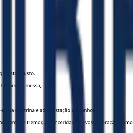
ue isto é justo.
ento com promessa,
iai-os na doutrina e admoestação do Senhor.
om temor e tremor, na sinceridade de vosso coração, como 