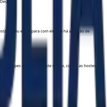
 Deus;
stá no céu e que para com ele não há acepção de
s príncipes das trevas deste século, contra as hostes