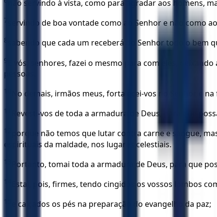
6
não servindo à vista, como para agradar aos homens, ma
7
servindo de boa vontade como ao Senhor e não como a
8
sabendo que cada um receberá do Senhor todo o bem que fi
9
E vós, senhores, fazei o mesmo para com eles, deixando
pessoas.
10
No demais, irmãos meus, fortalecei-vos no Senhor e na 
11
Revesti-vos de toda a armadura de Deus, para que possai
12
porque não temos que lutar contra carne e sangue, mas, 
espirituais da maldade, nos lugares celestiais.
13
Portanto, tomai toda a armadura de Deus, para que possa
14
Estai, pois, firmes, tendo cingidos os vossos lombos com
15
e calçados os pés na preparação do evangelho da paz;