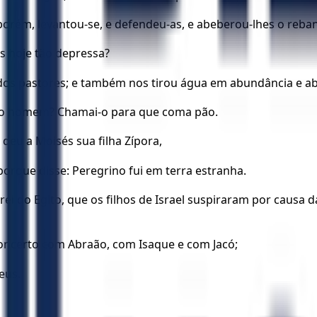
 porém, levantou-se, e defendeu-as, e abeberou-lhes o reba
tes hoje tão depressa?
dos pastores; e também nos tirou água em abundância e a
tes o homem? Chamai-o para que coma pão.
eu a Moisés sua filha Zípora,
porque disse: Peregrino fui em terra estranha.
ei do Egito, que os filhos de Israel suspiraram por causa 
oncerto com Abraão, com Isaque e com Jacó;
eus.