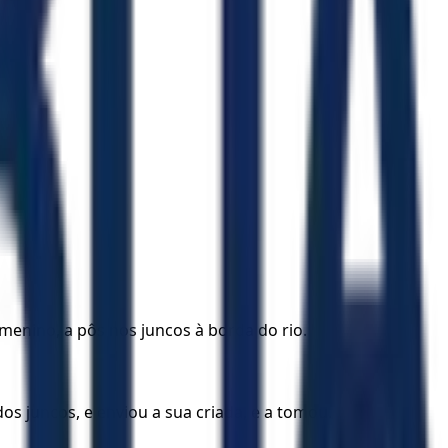
enino, a pôs nos juncos à borda do rio.
dos juncos, e enviou a sua criada, e a tomou.