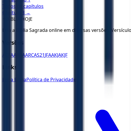
Todos os capítulos
Capítulo
3
→
✝️
BÍBLIA HOJE
Leia a Bíblia Sagrada online em diversas versões. Versícu
Versões
ACF
AA
ARA
ARC
AS21
JFAA
KJA
KJF
Links
Ler a Bíblia
Política de Privacidade