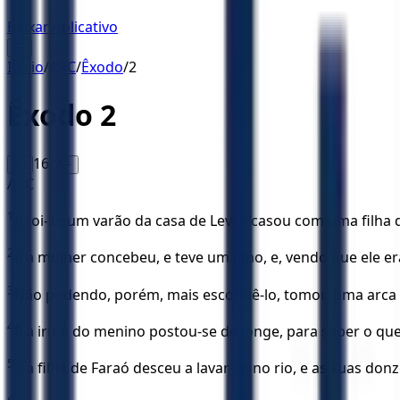
Baixar Aplicativo
☰
Início
/
ARC
/
Êxodo
/
2
Êxodo
2
16
A-
A+
ARC
1
E foi-se um varão da casa de Levi e casou com uma filha d
2
E a mulher concebeu, e teve um filho, e, vendo que ele 
3
Não podendo, porém, mais escondê-lo, tomou uma arca d
4
E a irmã do menino postou-se de longe, para saber o que 
5
E a filha de Faraó desceu a lavar-se no rio, e as suas don