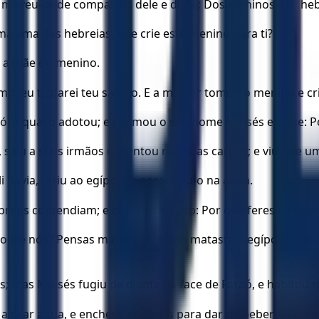
 e moveu-se de compaixão dele e disse: Dos meninos dos heb
uma ama das hebreias, que crie este menino para ti?
ou a mãe do menino.
-mo; eu te darei teu salário. E a mulher tomou o menino e cr
raó, a qual o adotou; e chamou o seu nome Moisés e disse: 
 saiu a seus irmãos e atentou nas suas cargas; e viu que u
havia, feriu ao egípcio, e escondeu-o na areia.
ebreus contendiam; e disse ao injusto: Por que feres o teu 
z sobre nós? Pensas matar-me, como mataste o egípcio? Entã
; mas Moisés fugiu de diante da face de Faraó, e habitou n
m a tirar água, e encheram as pias para dar de beber ao reb