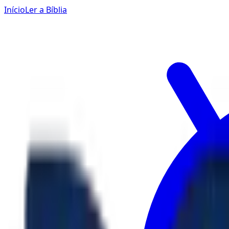
Início
Ler a Bíblia