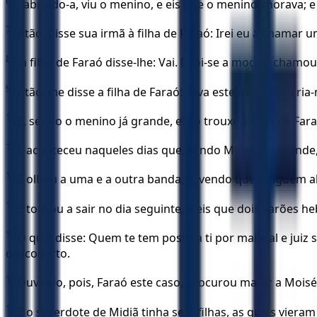
6
E, abrindo-a, viu o menino, e eis que o menino chorava;
7
Então, disse sua irmã à filha de Faraó: Irei eu a chamar 
8
E a filha de Faraó disse-lhe: Vai. E foi-se a moça e cham
9
Então, lhe disse a filha de Faraó: Leva este menino e cria
10
E, sendo o menino já grande, ela o trouxe à filha de Fa
11
E aconteceu naqueles dias que, sendo Moisés já grande,
12
E olhou a uma e a outra banda, e, vendo que ninguém ali 
13
E tornou a sair no dia seguinte, e eis que dois varões h
14
O qual disse: Quem te tem posto a ti por maioral e jui
descoberto.
15
Ouvindo, pois, Faraó este caso, procurou matar a Moisés
16
E o sacerdote de Midiã tinha sete filhas, as quais viera