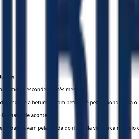
e Levi.
era formoso, escondeu-o três meses.
e juncos e a betumou com betume e pez; e, pondo nela o m
lhe havia de acontecer.
zelas passeavam pela borda do rio; e ela viu a arca no meio 