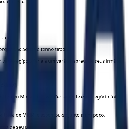
reus é este.
iou-o.
Porque das águas o tenho tirado.
m varão egípcio feria a um varão hebreu, de seus irmãos.
próximo?
o, temeu Moisés e disse: Certamente este negócio foi
a terra de Midiã, e assentou-se junto a um poço.
anho de seu pai.