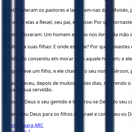
17
Então, vieram os pastores e lançaram-nas dali; Moisés,
18
E, vindo elas a Reuel, seu pai, ele disse: Por que tornas
19
E elas disseram: Um homem egípcio nos livrou da mão 
20
E disse a suas filhas: E onde está ele? Por que deixas
21
E Moisés consentiu em morar com aquele homem; e ele d
22
a qual teve um filho, e ele chamou o seu nome Gérson, 
23
E aconteceu, depois de muitos destes dias, morrendo o r
causa de sua servidão.
24
E ouviu Deus o seu gemido e lembrou-se Deus do seu c
25
e atentou Deus para os filhos de Israel e conheceu-os D
← Voltar para
ARC
← Capítulo
1