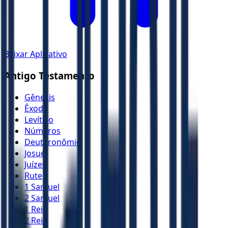
Baixar Aplicativo
Antigo Testamento
Gênesis
Êxodo
Levítico
Números
Deuteronômio
Josué
Juízes
Rute
1 Samuel
2 Samuel
1 Reis
2 Reis