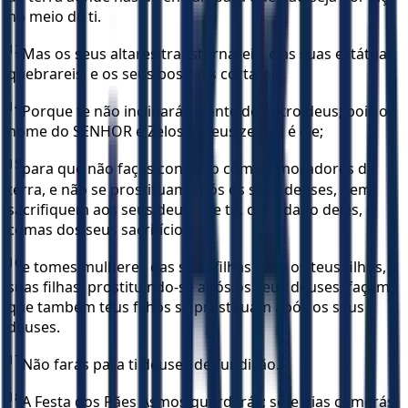
no meio de ti.
13
Mas os seus altares transtornareis, e as suas estátuas
quebrareis, e os seus bosques cortareis.
14
Porque te não inclinarás diante de outro deus; pois o
nome do SENHOR é Zeloso; Deus zeloso é ele;
15
para que não faças concerto com os moradores da
terra, e não se prostituam após os seus deuses, nem
sacrifiquem aos seus deuses, e tu, convidado deles,
comas dos seus sacrifícios,
16
e tomes mulheres das suas filhas para os teus filhos, e
suas filhas, prostituindo-se após os seus deuses, façam
que também teus filhos se prostituam após os seus
deuses.
17
Não farás para ti deuses de fundição.
18
A Festa dos Pães Asmos guardarás; sete dias comerás