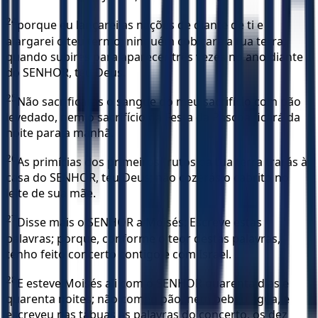
24
porque eu lançarei as nações de diante de ti e
alargarei o teu termo; ninguém cobiçará a tua terra,
quando subires para aparecer três vezes no ano diante
do SENHOR, teu Deus.
25
Não sacrificarás o sangue do meu sacrifício com pão
levedado, nem o sacrifício da Festa da Páscoa ficará da
noite para a manhã.
26
As primícias dos primeiros frutos da tua terra trarás à
casa do SENHOR, teu Deus; não cozerás o cabrito no
leite de sua mãe.
27
Disse mais o SENHOR a Moisés: Escreve estas
palavras; porque, conforme o teor destas palavras,
tenho feito concerto contigo e com Israel.
28
E esteve Moisés ali com o SENHOR quarenta dias e
quarenta noites; não comeu pão, nem bebeu água, e
escreveu nas tábuas as palavras do concerto, os dez