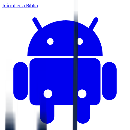
Início
Ler a Bíblia