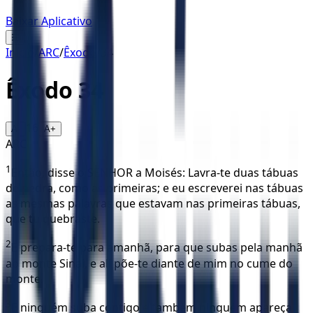
Baixar Aplicativo
☰
Início
/
ARC
/
Êxodo
/
34
Êxodo
34
16
A-
A+
ARC
1
Então, disse o SENHOR a Moisés: Lavra-te duas tábuas
de pedra, como as primeiras; e eu escreverei nas tábuas
as mesmas palavras que estavam nas primeiras tábuas,
que tu quebraste.
2
E prepara-te para amanhã, para que subas pela manhã
ao monte Sinai, e ali põe-te diante de mim no cume do
monte.
3
E ninguém suba contigo e também ninguém apareça