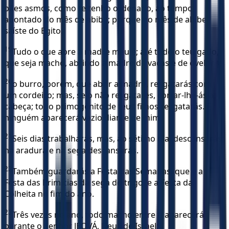
pães asmos, como te tenho ordenado, ao tempo
apontado do mês de abibe; porque no mês de abibe
saíste do Egito.
19
Tudo o que abre a madre meu é; até todo o teu gado,
que seja macho, abrindo a madre de vacas e de ovelhas;
20
o burro, porém, que abrir a madre, resgatarás com
um cordeiro; mas, se o não resgatares, cortar-lhe-ás a
cabeça; todo primogênito de teus filhos resgatarás. E
ninguém aparecerá vazio diante de mim.
21
Seis dias trabalharás, mas, ao sétimo dia, descansarás;
na aradura e na sega descansarás.
22
Também guardarás a Festa das Semanas, que é a
Festa das Primícias da sega do trigo, e a Festa da
Colheita no fim do ano.
23
Três vezes no ano, todo macho entre ti aparecerá
perante o Senhor JEOVÁ, Deus de Israel;