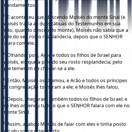
mandamentos.
29
E aconteceu que, descendo Moisés do monte Sinai (e
Moisés trazia as duas tábuas do Testemunho em sua
mão, quando desceu do monte), Moisés não sabia que a
pele do seu rosto resplandecia, depois que o SENHOR
falara com ele.
30
Olhando, pois, Arão e todos os filhos de Israel para
Moisés, eis que a pele do seu rosto resplandecia; pelo
que temeram de chegar-se a ele.
31
Então, Moisés os chamou, e Arão e todos os príncipes
da congregação tornaram a ele; e Moisés lhes falou.
32
Depois, chegaram também todos os filhos de Israel; e
ele lhes ordenou tudo o que o SENHOR falara com ele no
monte Sinai.
33
Assim, acabou Moisés de falar com eles e tinha posto
um véu sobre o seu rosto.