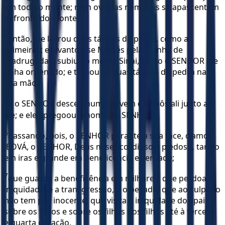
em todo o monte; nem ovelhas nem bois se apascentem
defronte do monte.
4
Então, ele lavrou duas tábuas de pedra, como as
primeiras; e levantou-se Moisés pela manhã de
madrugada e subiu ao monte Sinai, como o SENHOR lhe
tinha ordenado; e tomou as duas tábuas de pedra na
sua mão.
5
E o SENHOR desceu numa nuvem e se pôs ali junto a
ele; e ele apregoou o nome do SENHOR.
6
Passando, pois, o SENHOR perante a sua face, clamou:
JEOVÁ, o SENHOR, Deus misericordioso e piedoso, tardio
em iras e grande em beneficência e verdade;
7
que guarda a beneficência em milhares; que perdoa a
iniquidade, e a transgressão, e o pecado; que ao culpado
não tem por inocente; que visita a iniquidade dos pais
sobre os filhos e sobre os filhos dos filhos até à terceira
e quarta geração.