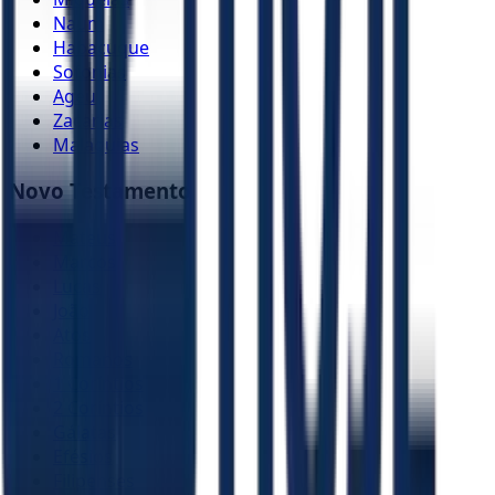
Naum
Habacuque
Sofonias
Ageu
Zacarias
Malaquias
Novo Testamento
Mateus
Marcos
Lucas
João
Atos
Romanos
1 Coríntios
2 Coríntios
Gálatas
Efésios
Filipenses