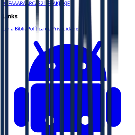
ACF
AA
ARA
ARC
AS21
JFAA
KJA
KJF
Links
Ler a Bíblia
Política de Privacidade