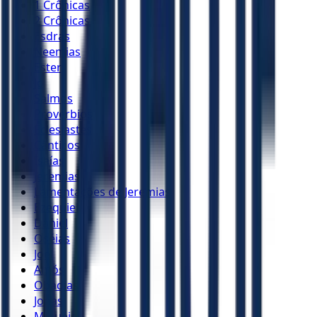
1 Crônicas
2 Crônicas
Esdras
Neemias
Ester
Jó
Salmos
Provérbios
Eclesiastes
Cânticos
Isaías
Jeremias
Lamentações de Jeremias
Ezequiel
Daniel
Oséias
Joel
Amós
Obadias
Jonas
Miquéias