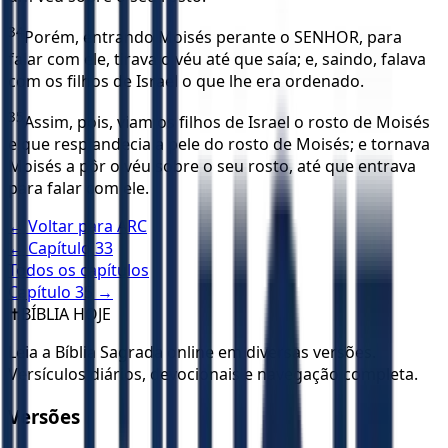
34
Porém, entrando Moisés perante o SENHOR, para
falar com ele, tirava o véu até que saía; e, saindo, falava
com os filhos de Israel o que lhe era ordenado.
35
Assim, pois, viam os filhos de Israel o rosto de Moisés
e que resplandecia a pele do rosto de Moisés; e tornava
Moisés a pôr o véu sobre o seu rosto, até que entrava
para falar com ele.
← Voltar para
ARC
← Capítulo
33
Todos os capítulos
Capítulo
35
→
✝️
BÍBLIA HOJE
Leia a Bíblia Sagrada online em diversas versões.
Versículos diários, devocionais e navegação completa.
Versões