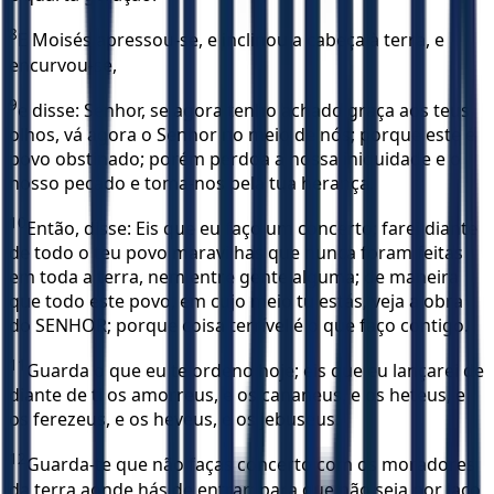
8
E Moisés apressou-se, e inclinou a cabeça à terra, e
encurvou-se,
9
e disse: Senhor, se agora tenho achado graça aos teus
olhos, vá agora o Senhor no meio de nós; porque este é
povo obstinado; porém perdoa a nossa iniquidade e o
nosso pecado e toma-nos pela tua herança.
10
Então, disse: Eis que eu faço um concerto; farei diante
de todo o teu povo maravilhas que nunca foram feitas
em toda a terra, nem entre gente alguma; de maneira
que todo este povo, em cujo meio tu estás, veja a obra
do SENHOR; porque coisa terrível é o que faço contigo.
11
Guarda o que eu te ordeno hoje; eis que eu lançarei de
diante de ti os amorreus, e os cananeus, e os heteus, e
os ferezeus, e os heveus, e os jebuseus.
12
Guarda-te que não faças concerto com os moradores
da terra aonde hás de entrar; para que não seja por laço