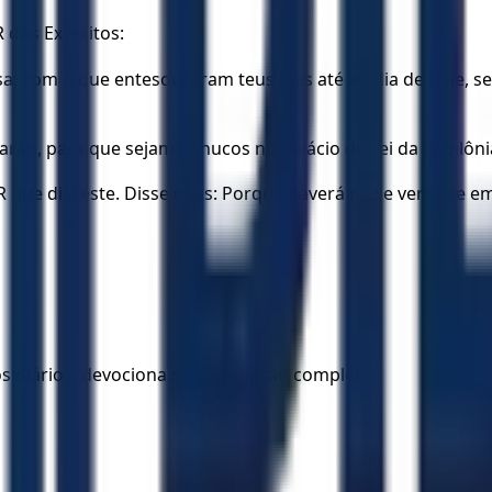
 dos Exércitos:
, com o que entesouraram teus pais até ao dia de hoje, ser
marão, para que sejam eunucos no palácio do rei da Babilôni
OR que disseste. Disse mais: Porque haverá paz e verdade e
los diários, devocionais e navegação completa.