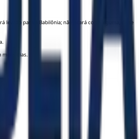
á levado para a Babilônia; não ficará coisa alguma, disse
a.
m meus dias.