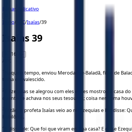
Baixar Aplicativo
☰
Início
/
ARC
/
Isaías
/
39
Isaías
39
16
A-
A+
ARC
1
Naquele tempo, enviou Merodaque-Baladã, filho de Baladã
tinha convalescido.
2
E Ezequias se alegrou com eles e lhes mostrou a casa do 
quanto se achava nos seus tesouros; coisa nenhuma houv
3
Então, o profeta Isaías veio ao rei Ezequias e lhe disse
Babilônia.
4
E disse ele: Que foi que viram em tua casa? E disse Eze