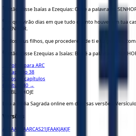
5
Então, disse Isaías a Ezequias: Ouve a palavra do SENHOR
6
Eis que virão dias em que tudo quanto houver em tua casa
o SENHOR.
7
E dos teus filhos, que procederem de ti e tu gerares, to
8
Então, disse Ezequias a Isaías: Boa é a palavra do SENH
← Voltar para
ARC
← Capítulo
38
Todos os capítulos
Capítulo
40
→
✝️
BÍBLIA HOJE
Leia a Bíblia Sagrada online em diversas versões. Versícu
Versões
ACF
AA
ARA
ARC
AS21
JFAA
KJA
KJF