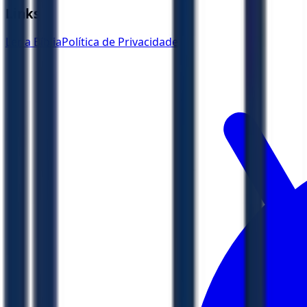
Links
Ler a Bíblia
Política de Privacidade