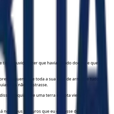
e tinha ouvido dizer que havia estado doente e que já
lhores unguentos, e toda a sua casa de armas, e tudo
uias lhes não mostrasse.
E disse Ezequias: De uma terra remota vieram a mim, da
há nos meus tesouros que eu deixasse de lhes mostrar.