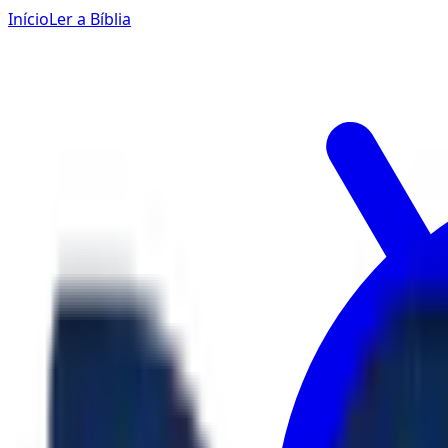
Início
Ler a Bíblia